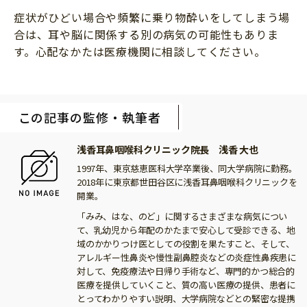
症状がひどい場合や頻繁に乗り物酔いをしてしまう場
合は、耳や脳に関係する別の病気の可能性もありま
す。心配なかたは医療機関に相談してください。
この記事の監修・執筆者
浅香耳鼻咽喉科クリニック院長 浅香 大也
1997年、東京慈恵医科大学卒業後、同大学病院に勤務。
2018年に東京都世田谷区に浅香耳鼻咽喉科クリニックを
開業。
「みみ、はな、のど」に関するさまざまな病気につい
て、乳幼児から年配のかたまで安心して受診できる、地
域のかかりつけ医としての役割を果たすこと、そして、
アレルギー性鼻炎や慢性副鼻腔炎などの炎症性鼻疾患に
対して、免疫療法や日帰り手術など、専門的かつ総合的
医療を提供していくこと、質の高い医療の提供、患者に
とってわかりやすい説明、大学病院などとの緊密な提携