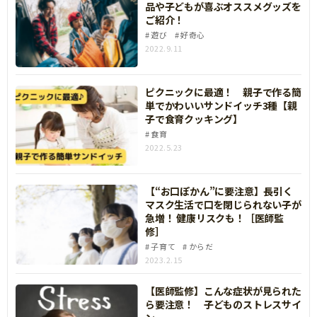
品や子どもが喜ぶオススメグッズを
ご紹介！
遊び
好奇心
2022.9.11
ピクニックに最適！ 親子で作る簡
単でかわいいサンドイッチ3種【親
子で食育クッキング】
食育
2022.5.23
【“お口ぽかん”に要注意】長引く
マスク生活で口を閉じられない子が
急増！ 健康リスクも！［医師監
修］
子育て
からだ
2023.2.15
【医師監修】こんな症状が見られた
ら要注意！ 子どものストレスサイ