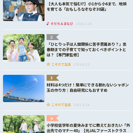
【大人も本気で悩む!?】小1から小6まで、地頭
を育てる「おもしろなぞなぞ30選」
そだち＆まなび
2026.1.26
2
「ひとりっ子は人間関係に苦手意識あり？」思
春期までの子育てで知っておくべきポイントと
は？【専門家監修】
こそだて生活
2026.6.15
3
材料は4つだけ！簡単にできる割れないシャボン
玉の作り方｜自由研究にもおすすめ
こそだて生活
2023.5.14
4
小学校低学年の夏休みまでに教えておきたい「外
出先でのマナー40」【元JALファーストクラス