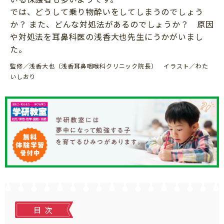
ニュース
では、どうして乗り物酔いをしてしまうのでしょう
ワーク・ドリル
小学5年生
小学6年生
こそだて生活
か？ また、どんな対処法があるのでしょうか？ 原因
幼稚園・保育園
や対処法を耳鼻科医の浅香大也先生にうかがいまし
住まい
こそだてマンガ
た。
小学校
ファッション・美容
監修／浅香大也（浅香耳鼻咽喉科クリニック院長） イラスト／わた
科学・プログラミング
行事・イベント
いしおり
教育・学習
トラブル
絵本・読み聞かせ
親子でいっしょに
自由研究・工作
人間関係
読書感想文
おでかけ
本・読書
家族
運動・あそび・ゲーム
料理
英語
マネー
目次
習い事
健康