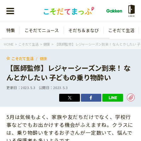
LOGIN
特集
こそだてニュース
そだち＆まなび
こそだて生活
会員登録
ログイン
HOME
こそだて生活
健康
【医師監修】レジャーシーズン到来！ なんとかしたい 
こそだて生活
健康
【医師監修】レジャーシーズン到来！ な
んとかしたい 子どもの乗り物酔い
年齢から探す
更新日：
2023.5.3
公開日：
2023.5.3
0歳
1歳
特集
2歳
3歳
5月は気候もよく、家族や友だちだけでなく、学校行
年中
年長
こそだてニュース
事などでもお出かけする機会がふえますね。クラスに
小学1年生
小学2年生
は、乗り物酔いをするお子さんが一定数いて、悩んで
イベント
そだち＆まなび
小学3年生
小学4年生
いる保護者も多いようです。