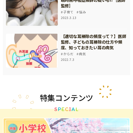
眠時無呼吸症候群の疑いも!?［医師
監修］
子育て
悩み
2023.3.13
【適切な耳掃除の頻度って？】医師
監修、子どもの耳掃除の仕方や頻
度、知っておきたい耳の病気
からだ
病気
2022.7.3
特集
コンテンツ
S
P
E
C
I
A
L