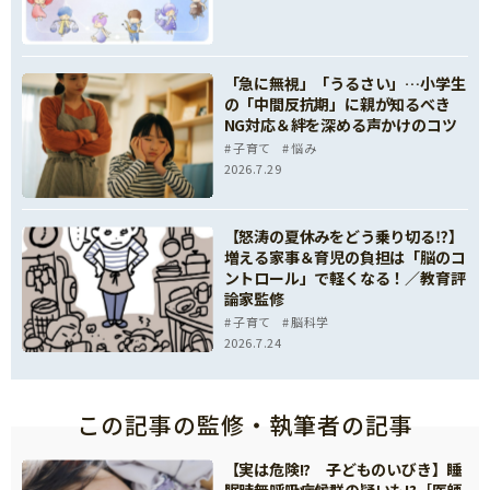
「急に無視」「うるさい」…小学生
の「中間反抗期」に親が知るべき
NG対応＆絆を深める声かけのコツ
子育て
悩み
2026.7.29
【怒涛の夏休みをどう乗り切る⁉】
増える家事＆育児の負担は「脳のコ
ントロール」で軽くなる！／教育評
論家監修
子育て
脳科学
2026.7.24
この記事の監修・執筆者の記事
【実は危険!? 子どものいびき】睡