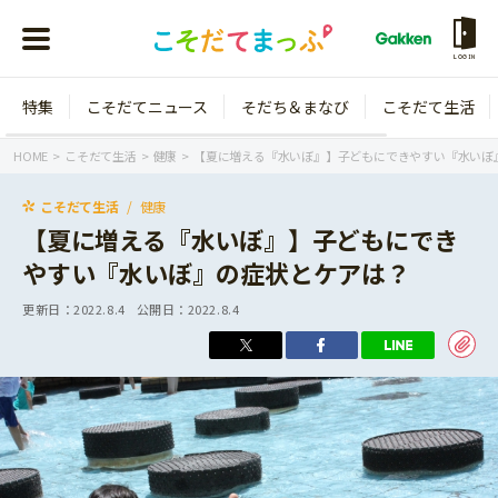
LOGIN
特集
こそだてニュース
そだち＆まなび
こそだて生活
会員登録
ログイン
HOME
こそだて生活
健康
【夏に増える『水いぼ』】子どもにできやすい『水いぼ
こそだて生活
健康
【夏に増える『水いぼ』】子どもにでき
やすい『水いぼ』の症状とケアは？
年齢から探す
更新日：
2022.8.4
公開日：
2022.8.4
0歳
1歳
特集
2歳
3歳
年中
年長
こそだてニュース
小学1年生
小学2年生
イベント
そだち＆まなび
小学3年生
小学4年生