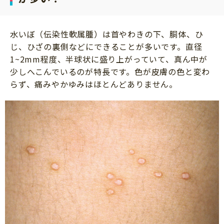
サイトのご利⽤にあたって
個⼈情報について
水いぼ（伝染性軟属腫）は首やわきの下、胴体、ひ
じ、ひざの裏側などにできることが多いです。直径
お問い合わせ
1~2mm程度、半球状に盛り上がっていて、真ん中が
少しへこんでいるのが特長です。色が皮膚の色と変わ
らず、痛みやかゆみはほとんどありません。