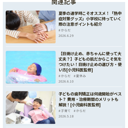
関連記事
夏季の通学時こそオススメ！「熱中
症対策グッズ」小学校に持っていく
際の注意ポイントも紹介
からだ
2026.6.29
【日焼け止め、赤ちゃんに使って大
丈夫？】子どもの肌だからこそ気を
つけたい！日焼け止めの選び方・使
い方[小児科医監修]
からだ
夏休み
2026.6.10
子どもの歯列矯正は何歳開始がベス
ト？ 費用・治療期間のメリットも
解説！[小児歯科医監修]
子育て
からだ
2026.5.18