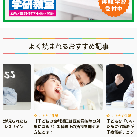
よく読まれるおすすめ記事
こそだて生活
こそだて生活
症状が見られたら
【子どもの歯科矯正は医療費控除の対
子どもを「いい
ストレスサイン
象になる⁉】歯科矯正の負担を抑える
ために保護者がで
方法とは？
子症候群チェッ