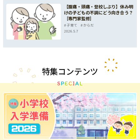
【腹痛・頭痛・登校しぶり】休み明
けの子どもの不調にどう向き合う？
［専門家監修］
子育て
からだ
2026.5.7
特集
コンテンツ
S
P
E
C
I
A
L