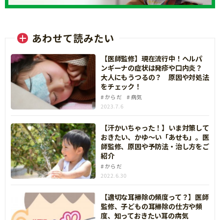
あわせて読みたい
【医師監修】現在流行中！ヘルパ
ンギーナの症状は発疹や口内炎？
大人にもうつるの？ 原因や対処法
をチェック！
からだ
病気
2023.7.6
【汗かいちゃった！】いま対策して
おきたい、かゆ～い「あせも」。医
師監修、原因や予防法・治し方をご
紹介
からだ
2022.6.30
【適切な耳掃除の頻度って？】医師
監修、子どもの耳掃除の仕方や頻
度、知っておきたい耳の病気