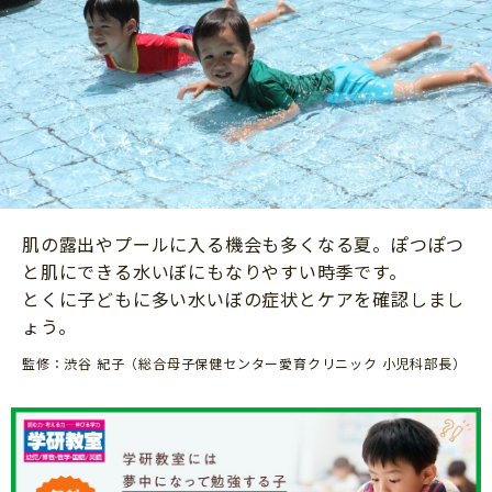
ニュース
ワーク・ドリル
小学5年生
小学6年生
こそだて生活
幼稚園・保育園
住まい
こそだてマンガ
小学校
ファッション・美容
科学・プログラミング
行事・イベント
教育・学習
トラブル
絵本・読み聞かせ
肌の露出やプールに入る機会も多くなる夏。ぽつぽつ
親子でいっしょに
自由研究・工作
と肌にできる水いぼにもなりやすい時季です。
人間関係
とくに子どもに多い水いぼの症状とケアを確認しまし
読書感想文
ょう。
おでかけ
本・読書
監修：渋谷 紀子（総合母子保健センター愛育クリニック 小児科部長）
家族
運動・あそび・ゲーム
料理
英語
マネー
習い事
健康