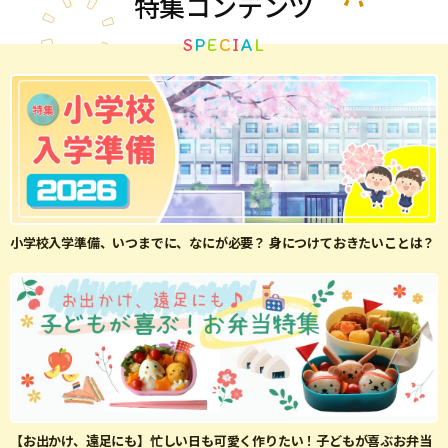
特集
コンテンツ
S
P
E
C
I
A
L
小学校入学準備、いつまでに、なにが必要？ 身につけておきたいことは？
【お出かけ、遠足にも】忙しい日も可愛く作りたい！子どもが喜ぶお弁当