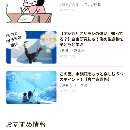
渋谷さえら
マンガ連載
2022.9.27
【アシカとアザラシの違い、知って
る？】自由研究にも！海の生き物を
子どもと学ぶ
教養
夏休み
2022.7.26
この夏、水族館をもっと楽しむ５つ
のポイント！【専門家監修】
好奇心
小学校
2022.7.28
おすすめ情報