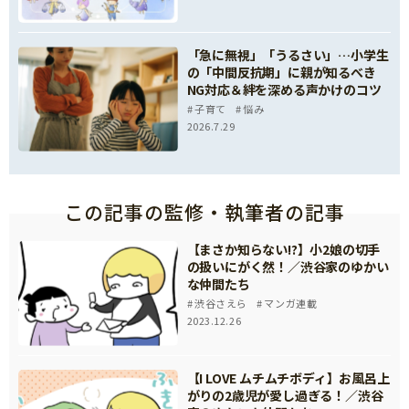
「急に無視」「うるさい」…小学生
の「中間反抗期」に親が知るべき
NG対応＆絆を深める声かけのコツ
子育て
悩み
2026.7.29
この記事の監修・執筆者の記事
【まさか知らない!?】小2娘の切手
の扱いにがく然！／渋谷家のゆかい
な仲間たち
渋谷さえら
マンガ連載
2023.12.26
【I LOVE ムチムチボディ】お風呂上
がりの2歳児が愛し過ぎる！／渋谷