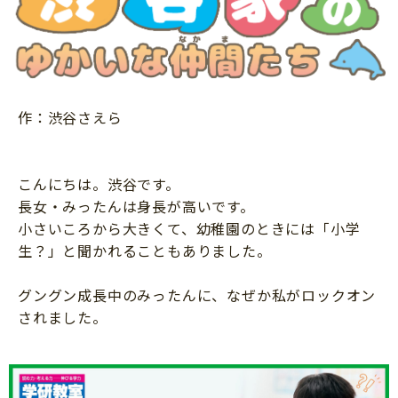
ニュース
ワーク・ドリル
小学5年生
小学6年生
こそだて生活
幼稚園・保育園
住まい
こそだてマンガ
小学校
ファッション・美容
作：渋谷さえら
科学・プログラミング
行事・イベント
教育・学習
トラブル
こんにちは。渋谷です。
絵本・読み聞かせ
親子でいっしょに
長女・みったんは身長が高いです。
自由研究・工作
小さいころから大きくて、幼稚園のときには「小学
人間関係
生？」と聞かれることもありました。
読書感想文
おでかけ
本・読書
グングン成長中のみったんに、なぜか私がロックオン
家族
運動・あそび・ゲーム
されました。
料理
英語
マネー
習い事
健康