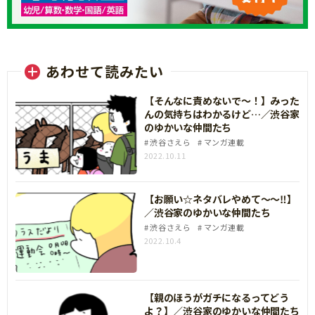
あわせて読みたい
【そんなに責めないで～！】みった
んの気持ちはわかるけど…／渋谷家
のゆかいな仲間たち
渋谷さえら
マンガ連載
2022.10.11
【お願い☆ネタバレやめて～～‼】
／渋谷家のゆかいな仲間たち
渋谷さえら
マンガ連載
2022.10.4
【親のほうがガチになるってどう
よ？】／渋谷家のゆかいな仲間たち