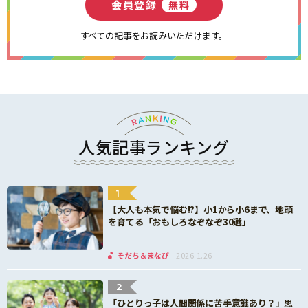
会員登録
無料
すべての記事をお読みいただけます。
人気記事ランキング
1
【大人も本気で悩む!?】小1から小6まで、地頭
を育てる「おもしろなぞなぞ30選」
そだち＆まなび
2026.1.26
2
「ひとりっ子は人間関係に苦手意識あり？」思