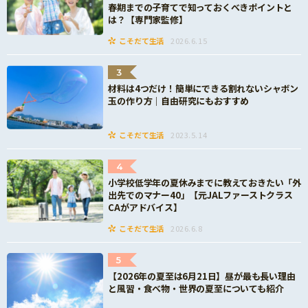
春期までの子育てで知っておくべきポイントと
は？【専門家監修】
こそだて生活
2026.6.15
3
材料は4つだけ！簡単にできる割れないシャボン
玉の作り方｜自由研究にもおすすめ
こそだて生活
2023.5.14
4
小学校低学年の夏休みまでに教えておきたい「外
出先でのマナー40」【元JALファーストクラス
CAがアドバイス】
こそだて生活
2026.6.8
5
【2026年の夏至は6月21日】昼が最も長い理由
と風習・食べ物・世界の夏至についても紹介