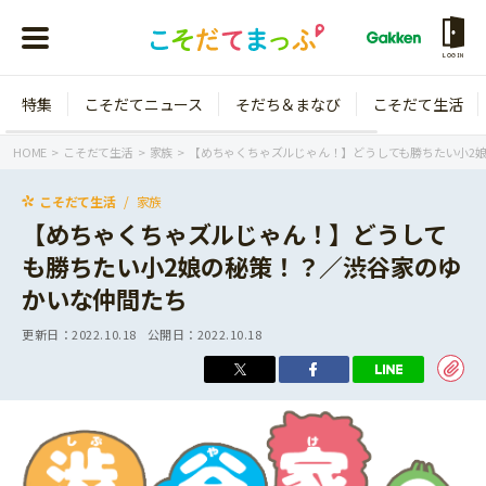
LOGIN
特集
こそだてニュース
そだち＆まなび
こそだて生活
会員登録
ログイン
HOME
こそだて生活
家族
【めちゃくちゃズルじゃん！】どうしても勝ちたい小2
こそだて生活
家族
【めちゃくちゃズルじゃん！】どうして
も勝ちたい小2娘の秘策！？／渋谷家のゆ
年齢から探す
かいな仲間たち
0歳
1歳
更新日：
2022.10.18
公開日：
2022.10.18
特集
2歳
3歳
年中
年長
こそだてニュース
小学1年生
小学2年生
イベント
そだち＆まなび
小学3年生
小学4年生