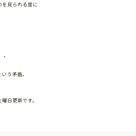
のを見られる度に
・・
という矛盾。
火曜日更新です。