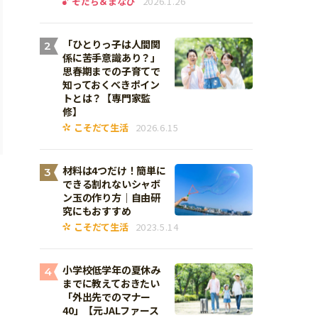
そだち＆まなび
2026.1.26
「ひとりっ子は人間関
2
係に苦手意識あり？」
思春期までの子育てで
知っておくべきポイン
トとは？【専門家監
修】
こそだて生活
2026.6.15
材料は4つだけ！簡単に
3
できる割れないシャボ
ン玉の作り方｜自由研
究にもおすすめ
こそだて生活
2023.5.14
小学校低学年の夏休み
4
までに教えておきたい
「外出先でのマナー
40」【元JALファース