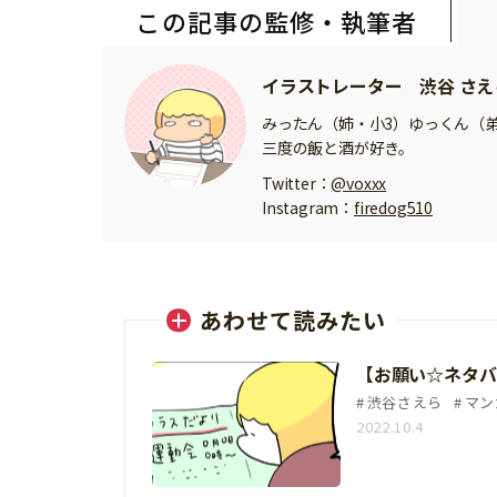
この記事の監修・執筆者
イラストレーター 渋谷 さえ
みったん（姉・小3）ゆっくん（
三度の飯と酒が好き。
Twitter：
@voxxx
Instagram：
firedog510
あわせて読みたい
【お願い☆ネタバ
渋谷さえら
マン
2022.10.4