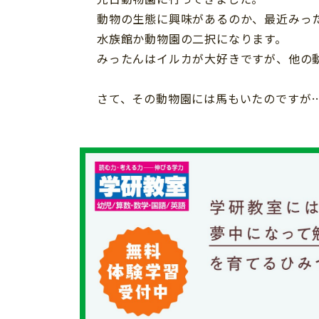
習い事
健康
動物の生態に興味があるのか、最近みっ
知育
水族館か動物園の二択になります。
みったんはイルカが大好きですが、他の
さて、その動物園には馬もいたのですが
「こそだてまっぷ」とは
サイトのご利⽤にあたって