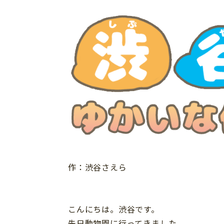
イベント
そだち＆まなび
小学3年生
小学4年生
ニュース
ワーク・ドリル
小学5年生
小学6年生
こそだて生活
幼稚園・保育園
住まい
こそだてマンガ
小学校
ファッション・美容
科学・プログラミング
行事・イベント
教育・学習
トラブル
絵本・読み聞かせ
親子でいっしょに
自由研究・工作
人間関係
読書感想文
おでかけ
作：渋谷さえら
本・読書
家族
運動・あそび・ゲーム
料理
こんにちは。渋谷です。
英語
マネー
先日動物園に行ってきました。