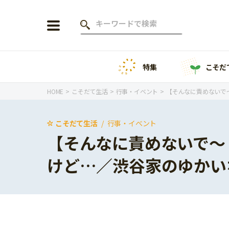
特集
こそだ
会員登録
ログイン
HOME
こそだて生活
行事・イベント
【そんなに責めないで
こそだて生活
行事・イベント
【そんなに責めないで～
年齢から探す
けど…／渋谷家のゆかい
0歳
1歳
特集
2歳
3歳
年中
年長
こそだてニュース
小学1年生
小学2年生