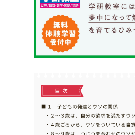
個⼈情報について
お問い合わせ
目次
１ 子どもの発達とウソの関係
２～３歳は、自分の欲求を満たすウ
４歳ごろから、ウソをついている自
８～９歳は、つじつま合わせのウソ