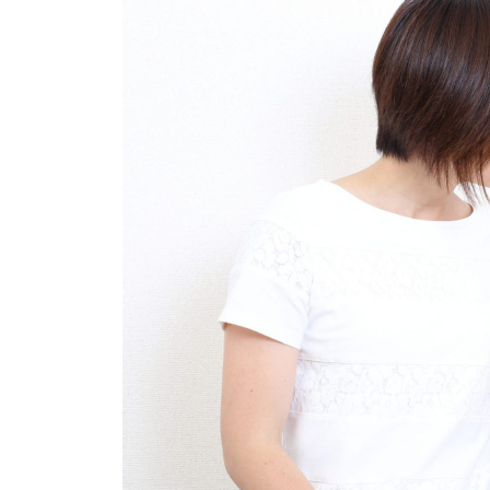
イベント
そだち＆まなび
小学3年生
小学4年生
ニュース
ワーク・ドリル
小学5年生
小学6年生
こそだて生活
幼稚園・保育園
住まい
こそだてマンガ
小学校
ファッション・美容
科学・プログラミング
行事・イベント
教育・学習
トラブル
絵本・読み聞かせ
親子でいっしょに
自由研究・工作
人間関係
読書感想文
おでかけ
本・読書
家族
運動・あそび・ゲーム
料理
英語
マネー