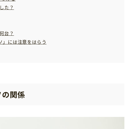
した？
何台？
ソ」には注意をはらう
ソの関係