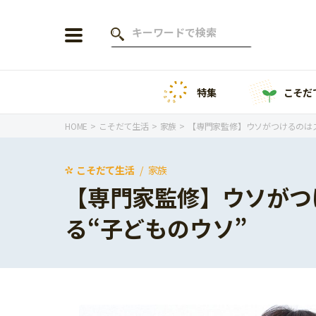
特集
こそだ
会員登録
ログイン
HOME
こそだて生活
家族
【専門家監修】ウソがつけるのはス
こそだて生活
家族
【専門家監修】ウソがつ
年齢から探す
る“子どものウソ”
0歳
1歳
特集
2歳
3歳
年中
年長
こそだてニュース
小学1年生
小学2年生