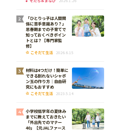
そだち＆まなび
2026.1.26
「ひとりっ子は人間関
2
係に苦手意識あり？」
思春期までの子育てで
知っておくべきポイン
トとは？【専門家監
修】
こそだて生活
2026.6.15
材料は4つだけ！簡単に
3
できる割れないシャボ
ン玉の作り方｜自由研
究にもおすすめ
こそだて生活
2023.5.14
小学校低学年の夏休み
4
までに教えておきたい
「外出先でのマナー
40」【元JALファース