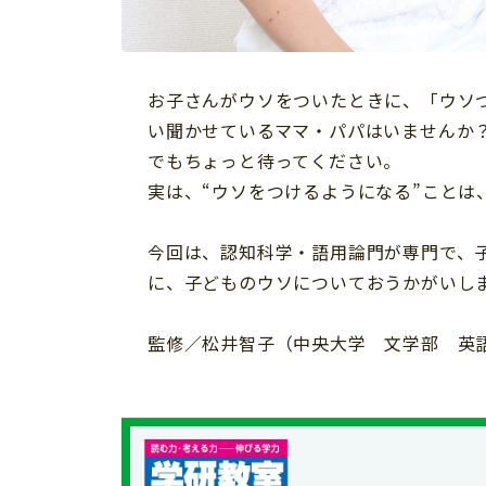
習い事
健康
知育
お子さんがウソをついたときに、「ウソ
い聞かせているママ・パパはいませんか
でもちょっと待ってください。
実は、“ウソをつけるようになる”ことは
今回は、認知科学・語用論門が専門で、
に、子どものウソについておうかがいし
監修／松井智子（中央大学 文学部 英語
「こそだてまっぷ」とは
サイトのご利⽤にあたって