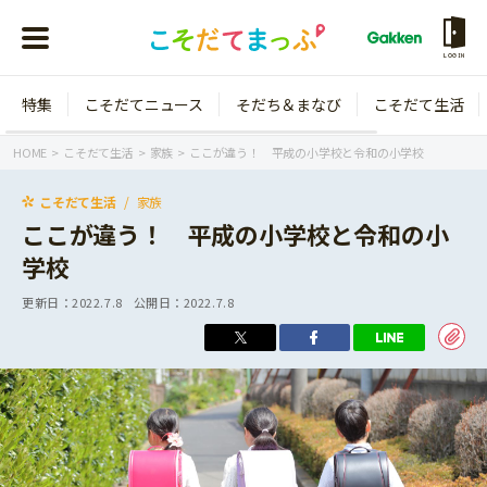
LOGIN
特集
こそだてニュース
そだち＆まなび
こそだて生活
会員登録
ログイン
HOME
こそだて生活
家族
ここが違う！ 平成の小学校と令和の小学校
こそだて生活
家族
ここが違う！ 平成の小学校と令和の小
学校
年齢から探す
更新日：
2022.7.8
公開日：
2022.7.8
0歳
1歳
特集
2歳
3歳
年中
年長
こそだてニュース
小学1年生
小学2年生
イベント
そだち＆まなび
小学3年生
小学4年生