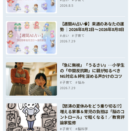
2026.8.5
【週間AI占い🧠】来週のあなたの運
勢 ｜2026年8月2日〜2026年8月8日
占い
子育て
2026.7.29
「急に無視」「うるさい」…小学生
の「中間反抗期」に親が知るべき
NG対応＆絆を深める声かけのコツ
子育て
悩み
2026.7.29
【怒涛の夏休みをどう乗り切る⁉】
増える家事＆育児の負担は「脳のコ
ントロール」で軽くなる！／教育評
論家監修
子育て
脳科学