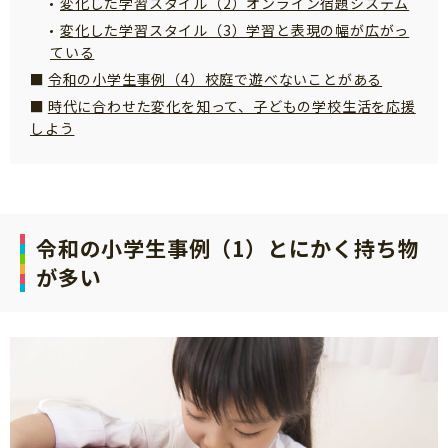
変化した学習スタイル（2）オンライン宿題システム
サイトのご利⽤にあたって
変化した学習スタイル（3）学習と表現の幅が広がっ
ている
個⼈情報について
令和の小学生事例（4）校庭で遊べないことがある
お問い合わせ
時代に合わせた変化を知って、子どもの学校生活を応援
しよう
令和の小学生事例（1）とにかく持ち物
が多い