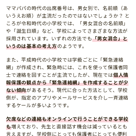
ママパパの時代の出席番号は、男女別で、名前順（あ
いうえお順）が主流だったのではないでしょうか？ と
ころが令和時代の小学校では、「男女混合の名前順」
や「誕生日順」など、学校によってさまざまな方法が
採用されています。いずれの方法でも
「男女混合」と
いうのは基本の考え方
のようです。
また、平成時代の小学校では学級ごとに「緊急連絡
網」が作成され、緊急時には、これを使って保護者同
士で連絡を回すことが主流でしたが、現在では
個人情
報保護の観点から「緊急連絡網」を作成することが少
ない傾向
があるそう。現代に合った方法として、学校
側が、指定のアプリやメールサービスを介し一斉連絡
するケールが多いようです。
欠席などの連絡もオンラインで行うことができる学校
も
増えており、先生と直接話す機会は減っているとも
言えますが、学校側にとっても保護者にとっても便利