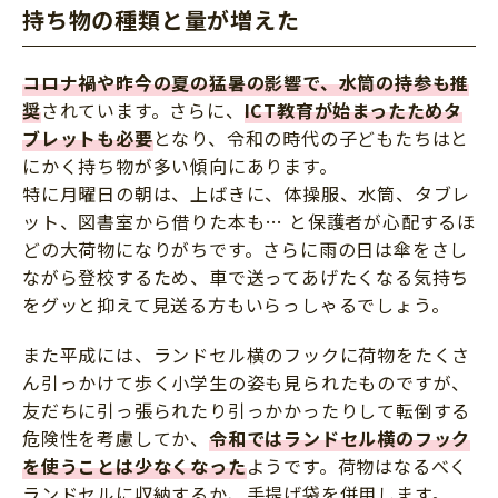
持ち物の種類と量が増えた
コロナ禍や昨今の夏の猛暑の影響で、水筒の持参も推
奨
されています。さらに、
ICT教育が始まったためタ
ブレットも必要
となり、令和の時代の子どもたちはと
にかく持ち物が多い傾向にあります。
特に月曜日の朝は、上ばきに、体操服、水筒、タブレ
ット、図書室から借りた本も… と保護者が心配するほ
どの大荷物になりがちです。さらに雨の日は傘をさし
ながら登校するため、車で送ってあげたくなる気持ち
をグッと抑えて見送る方もいらっしゃるでしょう。
また平成には、ランドセル横のフックに荷物をたくさ
ん引っかけて歩く小学生の姿も見られたものですが、
友だちに引っ張られたり引っかかったりして転倒する
危険性を考慮してか、
令和ではランドセル横のフック
を使うことは少なくなった
ようです。荷物はなるべく
ランドセルに収納するか、手提げ袋を併用します。