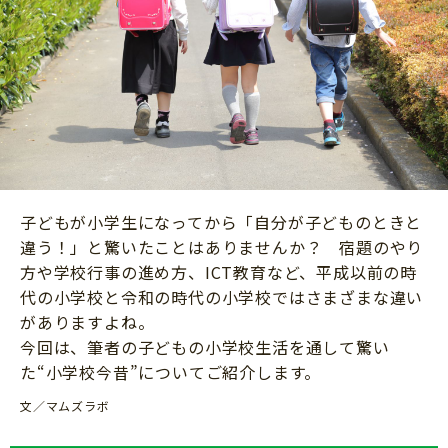
ニュース
ワーク・ドリル
小学5年生
小学6年生
こそだて生活
幼稚園・保育園
住まい
こそだてマンガ
小学校
ファッション・美容
科学・プログラミング
行事・イベント
教育・学習
トラブル
絵本・読み聞かせ
子どもが小学生になってから「自分が子どものときと
親子でいっしょに
自由研究・工作
違う！」と驚いたことはありませんか？ 宿題のやり
人間関係
方や学校行事の進め方、ICT教育など、平成以前の時
読書感想文
代の小学校と令和の時代の小学校ではさまざまな違い
おでかけ
本・読書
がありますよね。
家族
今回は、筆者の子どもの小学校生活を通して驚い
運動・あそび・ゲーム
料理
た“小学校今昔”についてご紹介します。
英語
マネー
文／マムズラボ
習い事
健康