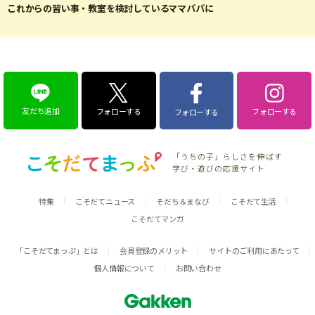
これからの習い事・教室を検討しているママパパに
友だち追加
フォローする
フォローする
フォローする
「うちの子」らしさを伸ばす
学び・遊びの応援サイト
特集
こそだてニュース
そだち＆まなび
こそだて生活
こそだてマンガ
「こそだてまっぷ」とは
会員登録のメリット
サイトのご利用にあたって
個人情報について
お問い合わせ