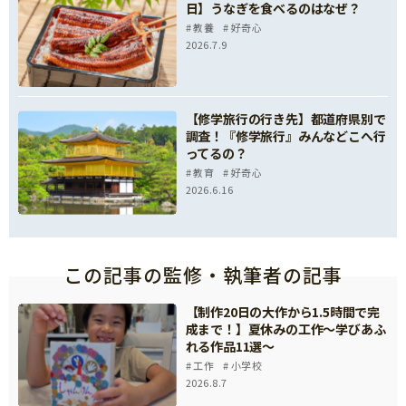
日】うなぎを食べるのはなぜ？
教養
好奇心
2026.7.9
【修学旅行の行き先】都道府県別で
調査！『修学旅行』みんなどこへ行
ってるの？
教育
好奇心
2026.6.16
この記事の監修・執筆者の記事
【制作20日の大作から1.5時間で完
成まで！】夏休みの工作～学びあふ
れる作品11選～
工作
小学校
2026.8.7