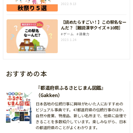
2022.9.13
【読めたらすごい！】この駅名なー
んだ？［難読漢字クイズ＊10問］
ゲーム
語彙力
2023.1.24
おすすめの本
『都道府県ふるさとじまん図鑑』
（Gakken）
日本各地の伝統行事に興味がわいた人におすすめの
ビジュアル事典です。47都道府県の伝統行事のほか、
自然や産業、特産品、新しい名所まで、他県に自慢で
きることを多数紹介しています。楽しみながら、日本
の都道府県のことがよくわかります。