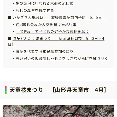
桃の節句に行われる京都の流し雛
サイトのご利⽤にあたって
形代の風習を残す神事
個⼈情報について
いかざき大凧合戦 ［愛媛県喜多郡内子町 5月5日］
お問い合わせ
約500もの凧が大空を舞う伝承行事
「出世凧」で子どもの健やかな成長を願う
博多どんたく港まつり ［福岡県福岡市 5月3日・4
日］
博多を代表する市民総参加の祭り
思い思いの仮装でしゃもじを叩きながら町を練り歩く
天童桜まつり ［山形県天童市 4月］