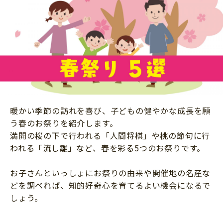
ニュース
ワーク・ドリル
小学5年生
小学6年生
こそだて生活
幼稚園・保育園
住まい
こそだてマンガ
小学校
ファッション・美容
科学・プログラミング
行事・イベント
教育・学習
トラブル
絵本・読み聞かせ
暖かい季節の訪れを喜び、子どもの健やかな成長を願
親子でいっしょに
自由研究・工作
う春のお祭りを紹介します。
人間関係
満開の桜の下で行われる「人間将棋」や桃の節句に行
読書感想文
われる「流し雛」など、春を彩る5つのお祭りです。
おでかけ
本・読書
家族
お子さんといっしょにお祭りの由来や開催地の名産な
運動・あそび・ゲーム
料理
どを調べれば、知的好奇心を育てるよい機会になるで
英語
しょう。
マネー
習い事
健康