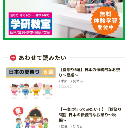
あわせて読みたい
［夏祭り6選］日本の伝統的なお祭
り〜夏編〜
季節
夏休み
2022.6.2
【一度は行ってみたい！】［秋祭り
5選］日本の伝統的なお祭り〜秋
編〜
教養
好奇心