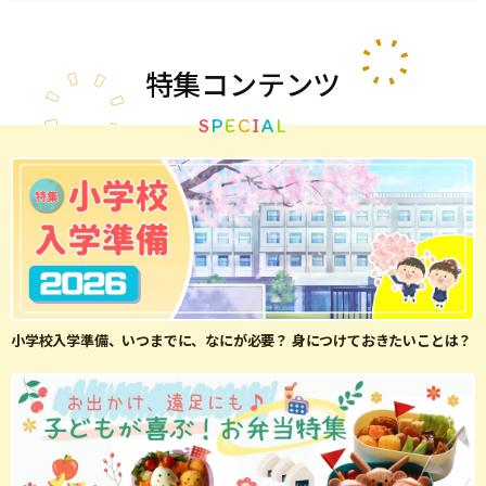
特集
コンテンツ
S
P
E
C
I
A
L
小学校入学準備、いつまでに、なにが必要？ 身につけておきたいことは？