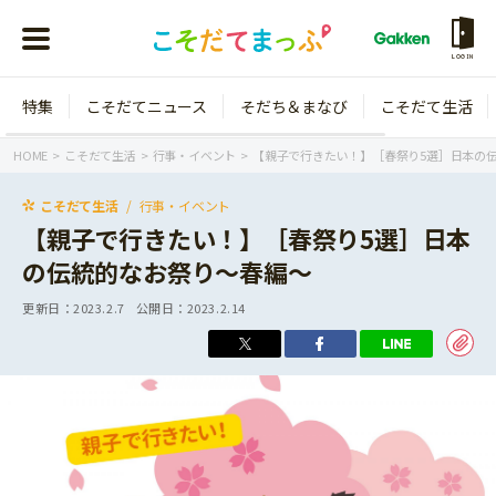
LOGIN
特集
こそだてニュース
そだち＆まなび
こそだて生活
会員登録
ログイン
HOME
こそだて生活
行事・イベント
【親子で行きたい！】［春祭り5選］日本の
こそだて生活
行事・イベント
【親子で行きたい！】［春祭り5選］日本
の伝統的なお祭り〜春編〜
年齢から探す
更新日：
2023.2.7
公開日：
2023.2.14
0歳
1歳
特集
2歳
3歳
年中
年長
こそだてニュース
小学1年生
小学2年生
イベント
そだち＆まなび
小学3年生
小学4年生