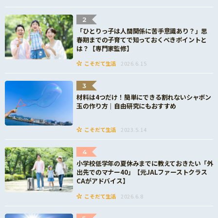
2
「ひとりっ子は人間関係に苦手意識あり？」思
春期までの子育てで知っておくべきポイントと
は？【専門家監修】
こそだて生活
2026.6.15
3
材料は4つだけ！簡単にできる割れないシャボン
玉の作り方｜自由研究にもおすすめ
こそだて生活
2023.5.14
4
小学校低学年の夏休みまでに教えておきたい「外
出先でのマナー40」【元JALファーストクラス
CAがアドバイス】
こそだて生活
2026.6.8