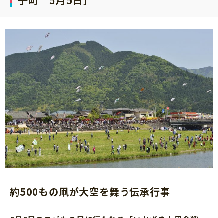
子町 5月5日］
約500もの凧が大空を舞う伝承行事