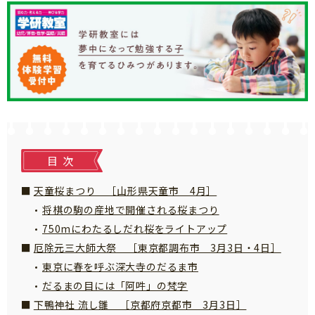
知育
目次
天童桜まつり ［山形県天童市 4月］
将棋の駒の産地で開催される桜まつり
750mにわたるしだれ桜をライトアップ
厄除元三大師大祭 ［東京都調布市 3月3日・4日］
東京に春を呼ぶ深大寺のだるま市
だるまの目には「阿吽」の梵字
下鴨神社 流し雛 ［京都府京都市 3月3日］
「こそだてまっぷ」とは