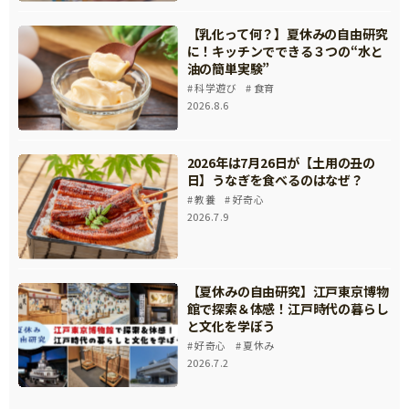
【乳化って何？】夏休みの自由研究
に！キッチンでできる３つの“水と
油の簡単実験”
科学遊び
食育
2026.8.6
2026年は7月26日が【土用の丑の
日】うなぎを食べるのはなぜ？
教養
好奇心
2026.7.9
【夏休みの自由研究】江戸東京博物
館で探索＆体感！江戸時代の暮らし
と文化を学ぼう
好奇心
夏休み
2026.7.2