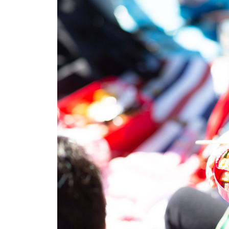
イベント
そだち＆まなび
小学3年生
小学4年生
ニュース
ワーク・ドリル
小学5年生
小学6年生
こそだて生活
幼稚園・保育園
住まい
こそだてマンガ
小学校
ファッション・美容
科学・プログラミング
行事・イベント
教育・学習
トラブル
絵本・読み聞かせ
親子でいっしょに
自由研究・工作
人間関係
読書感想文
おでかけ
本・読書
家族
運動・あそび・ゲーム
料理
英語
マネー