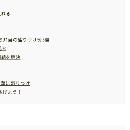
入れる
お弁当の盛りつけ例5選
選ぶ
問題を解決
豪華に盛りつけ
あげよう！