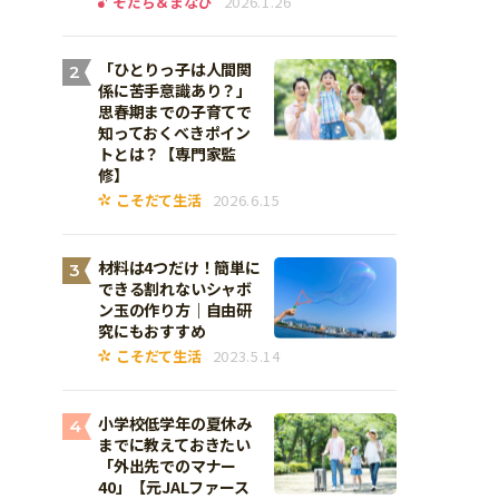
そだち＆まなび
2026.1.26
「ひとりっ子は人間関
2
係に苦手意識あり？」
思春期までの子育てで
知っておくべきポイン
トとは？【専門家監
修】
こそだて生活
2026.6.15
材料は4つだけ！簡単に
3
できる割れないシャボ
ン玉の作り方｜自由研
究にもおすすめ
こそだて生活
2023.5.14
小学校低学年の夏休み
4
までに教えておきたい
「外出先でのマナー
40」【元JALファース