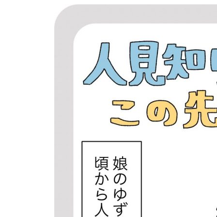
習い事
健康
知育
「こそだてまっぷ」とは
サイトのご利⽤にあたって