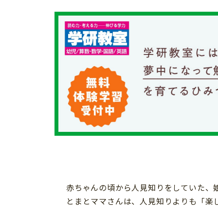
イベント
そだち＆まなび
小学3年生
小学4年生
ニュース
ワーク・ドリル
小学5年生
小学6年生
こそだて生活
幼稚園・保育園
住まい
こそだてマンガ
小学校
ファッション・美容
科学・プログラミング
行事・イベント
教育・学習
トラブル
絵本・読み聞かせ
親子でいっしょに
自由研究・工作
人間関係
読書感想文
おでかけ
本・読書
家族
運動・あそび・ゲーム
赤ちゃんの頃から人見知りをしていた、
料理
とまとママさんは、人見知りよりも「楽
英語
マネー