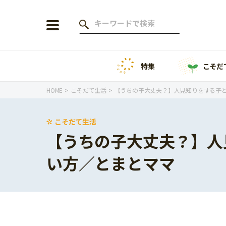
特集
こそだ
会員登録
ログイン
HOME
こそだて生活
【うちの子大丈夫？】人見知りをする子
こそだて生活
【うちの子大丈夫？】人
年齢から探す
い方／とまとママ
0歳
1歳
特集
2歳
3歳
年中
年長
こそだてニュース
小学1年生
小学2年生