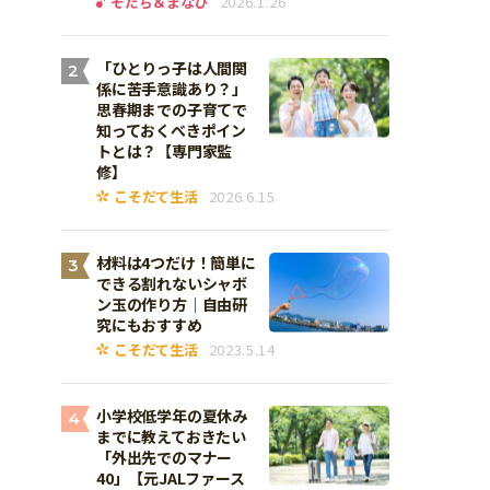
そだち＆まなび
2026.1.26
「ひとりっ子は人間関
2
係に苦手意識あり？」
思春期までの子育てで
知っておくべきポイン
トとは？【専門家監
修】
こそだて生活
2026.6.15
材料は4つだけ！簡単に
3
できる割れないシャボ
ン玉の作り方｜自由研
究にもおすすめ
こそだて生活
2023.5.14
小学校低学年の夏休み
4
までに教えておきたい
「外出先でのマナー
40」【元JALファース