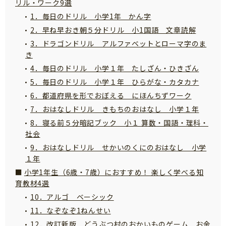
リル・ワーク9選
サイトのご利⽤にあたって
1．毎日のドリル 小学1年 かん字
個⼈情報について
2．早ね早おき朝５分ドリル 小1国語 文章読解
3．ドラゴンドリル アルファベットとローマ字のま
お問い合わせ
き
4．毎日のドリル 小学１年 たしざん・ひきざん
5．毎日のドリル 小学１年 ひらがな・カタカナ
6．都道府県を形でおぼえる にほんちずワーク
7．おはなしドリル きもちのおはなし 小学１年
8．寝る前５分暗記ブック 小１ 算数・国語・理科・
社会
9．おはなしドリル せかいのくにのおはなし 小学
１年
小学1年生（6歳・7歳）におすすめ！ 楽しく学べる知
育教材4選
10．アルゴ ベーシック
11．なぞなぞ1ねんせい
12．改訂新版 どうぶつ村のおかいものゲーム お金