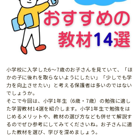
ニュース
ワーク・ドリル
小学5年生
小学6年生
こそだて生活
幼稚園・保育園
住まい
こそだてマンガ
小学校
ファッション・美容
科学・プログラミング
行事・イベント
教育・学習
トラブル
絵本・読み聞かせ
小学校に入学した6～7歳のお子さんを見ていて、「ほ
親子でいっしょに
自由研究・工作
かの子に後れを取らないようにしたい」「少しでも学
人間関係
力を向上させたい」と考える保護者は多いのではない
読書感想文
でしょうか。
おでかけ
本・読書
そこで今回は、小学1年生（6歳・7歳）の勉強に適し
家族
た学習教材14選を紹介します。小学1年生で勉強をは
運動・あそび・ゲーム
料理
じめるメリットや、教材の選び方なども併せて解説す
英語
るのでぜひ参考にしてみてくださいね。お子さんに適
マネー
した教材を選び、学びを深めましょう。
習い事
健康