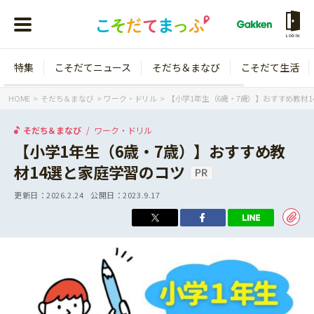
LOGIN
特集
こそだてニュース
そだち＆まなび
こそだて生活
会員登録
ログイン
HOME
そだち＆まなび
ワーク・ドリル
【小学1年生（6歳・7歳）】おすすめ教材
そだち＆まなび
ワーク・ドリル
【小学1年生（6歳・7歳）】おすすめ教
材14選と家庭学習のコツ
年齢から探す
更新日：
2026.2.24
公開日：
2023.9.17
0歳
1歳
特集
2歳
3歳
年中
年長
こそだてニュース
小学1年生
小学2年生
イベント
そだち＆まなび
小学3年生
小学4年生