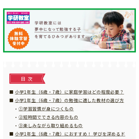
知育
目次
小学1年生（6歳・7歳）に家庭学習はどの程度必要？
小学1年生（6歳・7歳）の勉強に適した教材の選び方
①学習習慣が身につくもの
②短時間でできる内容のもの
③楽しみながら取り組めるもの
小学1年生（6歳・7歳）におすすめ！ 学びを深めるド
「こそだてまっぷ」とは