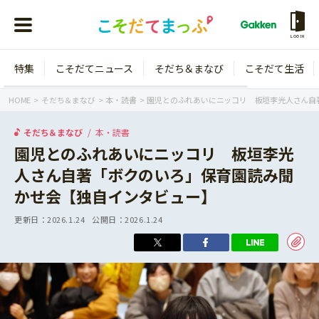
LOGIN
特集
こそだてニュース
そだち＆まなび
こそだて生活
会員登録
ログイン
HOME
そだち＆まなび
本・読書
園児とのふれあいにニッコリ 板垣李光人さん自
そだち＆まなび
本・読書
園児とのふれあいにニッコリ 板垣李光
人さん自著「ボクのいろ」保育園読み聞
年齢から探す
かせ会【独自インタビュー】
0歳
1歳
更新日：
2026.1.24
公開日：
2026.1.24
特集
2歳
3歳
年中
年長
こそだてニュース
小学1年生
小学2年生
イベント
そだち＆まなび
小学3年生
小学4年生