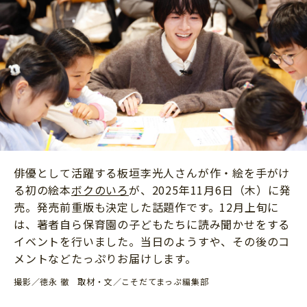
ニュース
ワーク・ドリル
小学5年生
小学6年生
こそだて生活
幼稚園・保育園
住まい
こそだてマンガ
小学校
ファッション・美容
科学・プログラミング
行事・イベント
教育・学習
トラブル
絵本・読み聞かせ
親子でいっしょに
自由研究・工作
俳優として活躍する板垣李光人さんが作・絵を手がけ
人間関係
る初の絵本
ボクのいろ
が、2025年11月6日（木）に発
読書感想文
おでかけ
売。発売前重版も決定した話題作です。12月上旬に
本・読書
は、著者自ら保育園の子どもたちに読み聞かせをする
家族
イベントを行いました。当日のようすや、その後のコ
運動・あそび・ゲーム
料理
メントなどたっぷりお届けします。
英語
マネー
撮影／徳永 徹 取材・文／こそだてまっぷ編集部
習い事
健康