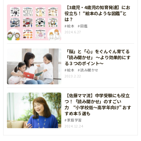
【3歳児・4歳児の知育発達】にお
役立ち！ “絵本のような図鑑”と
は？
絵本
図鑑
2024.6.27
「脳」と「心」をぐんぐん育てる
「読み聞かせ」 ～より効果的にす
る３つのポイント～
絵本
読み聞かせ
2023.2.22
【佐藤ママ流】中学受験にも役立
つ！「読み聞かせ」のすごい
力 “小学校低～高学年向け” おす
すめ本５選も
家庭学習
2024.12.24