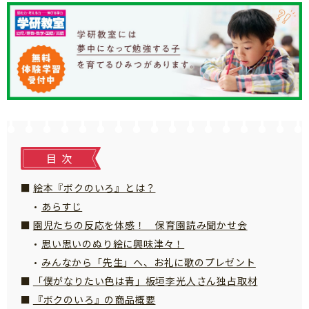
知育
目次
絵本『ボクのいろ』とは？
あらすじ
園児たちの反応を体感！ 保育園読み聞かせ会
思い思いのぬり絵に興味津々！
みんなから「先生」へ、お礼に歌のプレゼント
「僕がなりたい色は青」板垣李光人さん独占取材
『ボクのいろ』の商品概要
「こそだてまっぷ」とは