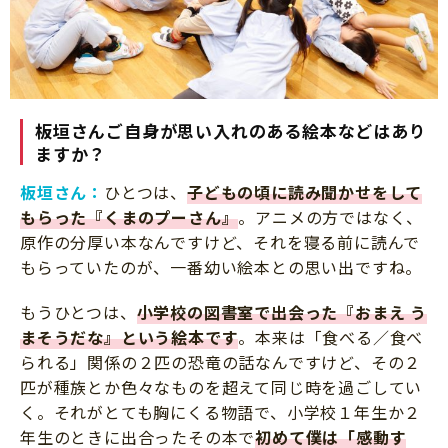
板垣さんご自身が思い入れのある絵本などはあり
ますか？
板垣さん：
ひとつは、
子どもの頃に読み聞かせをして
もらった『くまのプーさん』
。アニメの方ではなく、
原作の分厚い本なんですけど、それを寝る前に読んで
もらっていたのが、一番幼い絵本との思い出ですね。
もうひとつは、
小学校の図書室で出会った『おまえ う
まそうだな』という絵本です
。本来は「食べる／食べ
られる」関係の２匹の恐竜の話なんですけど、その２
匹が種族とか色々なものを超えて同じ時を過ごしてい
く。それがとても胸にくる物語で、小学校１年生か２
年生のときに出合ったその本で
初めて僕は「感動す