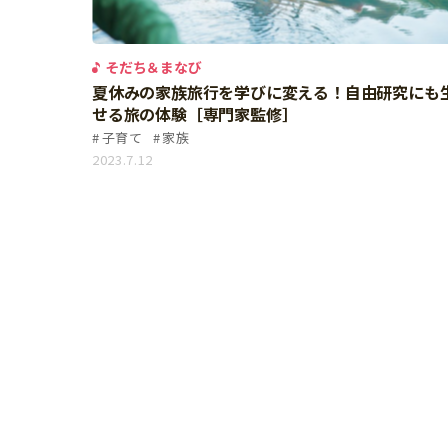
習い事
健康
知育
そだち＆まなび
夏休みの家族旅行を学びに変える！自由研究にも
せる旅の体験［専門家監修］
子育て
家族
2023.7.12
「こそだてまっぷ」とは
サイトのご利⽤にあたって