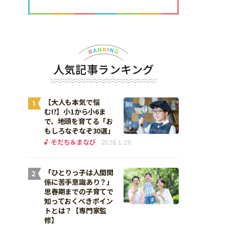
人気記事ランキング
【大人も本気で悩
1
む!?】小1から小6ま
で、地頭を育てる「お
もしろなぞなぞ30選」
そだち＆まなび
2026.1.26
「ひとりっ子は人間関
2
係に苦手意識あり？」
思春期までの子育てで
知っておくべきポイン
トとは？【専門家監
修】