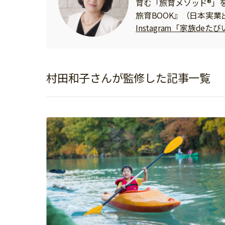
育む「旅育メソッド®」
イベント
そだち＆まなび
小学3年生
小学4年生
旅育BOOK』（日本実業
ニュース
Instagram「家族deた
ワーク・ドリル
小学5年生
小学6年生
こそだて生活
幼稚園・保育園
住まい
こそだてマンガ
小学校
ファッション・美容
村田和子さんが監修した記事一覧
科学・プログラミング
行事・イベント
教育・学習
トラブル
絵本・読み聞かせ
親子でいっしょに
自由研究・工作
人間関係
読書感想文
おでかけ
本・読書
家族
運動・あそび・ゲーム
料理
英語
マネー