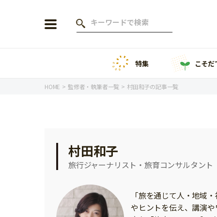
特集
こそだ
会員登録
ログイン
HOME
監修者・執筆者一覧
村田和子の記事一覧
年齢から探す
村田和子
0歳
1歳
旅行ジャーナリスト・旅育コンサルタント
特集
2歳
3歳
年中
年長
「旅を通じて人・地域・
こそだてニュース
やヒントを伝え、講演や
小学1年生
小学2年生