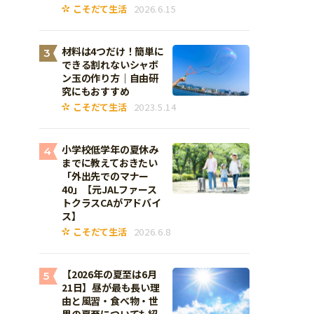
こそだて生活
2026.6.15
材料は4つだけ！簡単に
3
できる割れないシャボ
ン玉の作り方｜自由研
究にもおすすめ
こそだて生活
2023.5.14
小学校低学年の夏休み
4
までに教えておきたい
「外出先でのマナー
40」【元JALファース
トクラスCAがアドバイ
ス】
こそだて生活
2026.6.8
【2026年の夏至は6月
5
21日】昼が最も長い理
由と風習・食べ物・世
界の夏至についても紹