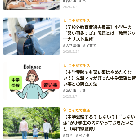
習い事
塾
ニュース
2026.1.28
ワーク・ドリル
小学5年生
小学6年生
こそだて生活
幼稚園・保育園
こそだて生活
住まい
こそだてマンガ
【学校外教育費過去最高】小学生の
小学校
「習い事多すぎ」問題とは［教育ジャ
ファッション・美容
ーナリスト監修］
科学・プログラミング
入学準備
子育て
行事・イベント
2025.2.24
教育・学習
トラブル
絵本・読み聞かせ
こそだて生活
親子でいっしょに
【中学受験でも習い事はやめたくな
自由研究・工作
い！】先輩ママが語った中学受験と習
人間関係
い事との両立方法
読書感想文
習い事
塾
おでかけ
2025.2.7
本・読書
家族
運動・あそび・ゲーム
こそだて生活
料理
【中学受験する？ しない？】“しない
英語
派”が小学生の内にやっておきたいこ
マネー
と〔専門家監修〕
習い事
教育
習い事
健康