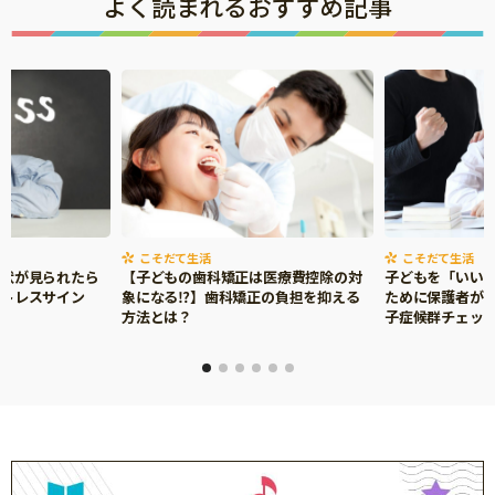
よく読まれるおすすめ記事
こそだて生活
こそだて生活
症状が見られたら
【子どもの歯科矯正は医療費控除の対
子どもを「いい
ストレスサイン
象になる⁉】歯科矯正の負担を抑える
ために保護者がで
方法とは？
子症候群チェッ