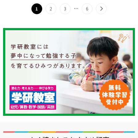
…
1
2
3
6