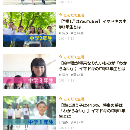
2025.1.20
知育
こそだて生活
【“推し”はYouTuber】イマドキの中
学2年生とは
悩み
習い事
2024.8.12
こそだて生活
【約半数が将来なりたいものが「わか
らない」】イマドキの中学3年生とは
悩み
習い事
2024.7.19
こそだて生活
【塾に通う子は44.5%、将来の夢は
「わからない」】イマドキの中学1年
生とは
悩み
習い事
「こそだてまっぷ」とは
2024.7.17