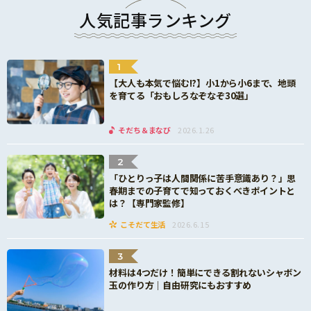
人気記事ランキング
1
【大人も本気で悩む!?】小1から小6まで、地頭
を育てる「おもしろなぞなぞ30選」
そだち＆まなび
2026.1.26
2
「ひとりっ子は人間関係に苦手意識あり？」思
春期までの子育てで知っておくべきポイントと
は？【専門家監修】
こそだて生活
2026.6.15
3
材料は4つだけ！簡単にできる割れないシャボン
玉の作り方｜自由研究にもおすすめ