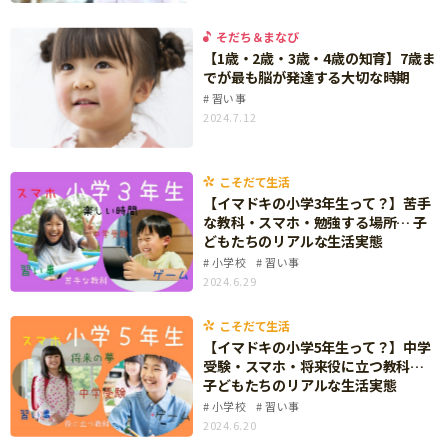
サイトのご利⽤にあたって
そだち＆まなび
個⼈情報について
【1歳・2歳・3歳・4歳の知育】7歳ま
でが最も脳が発達する大切な時期
お問い合わせ
習い事
2024.7.12
こそだて生活
【イマドキの小学3年生って？】苦手
な教科・スマホ・勉強する場所… 子
どもたちのリアルな生活実態
小学校
習い事
2024.6.29
こそだて生活
【イマドキの小学5年生って？】中学
受験・スマホ・将来役に立つ教科…
子どもたちのリアルな生活実態
小学校
習い事
2024.6.20