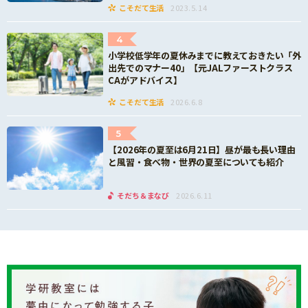
こそだて生活
2023.5.14
4
小学校低学年の夏休みまでに教えておきたい「外
出先でのマナー40」【元JALファーストクラス
CAがアドバイス】
こそだて生活
2026.6.8
5
【2026年の夏至は6月21日】昼が最も長い理由
と風習・食べ物・世界の夏至についても紹介
そだち＆まなび
2026.6.11