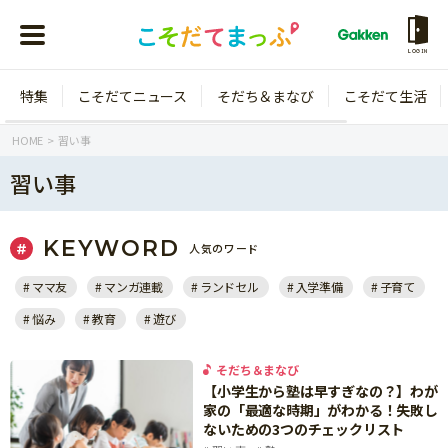
LOGIN
特集
こそだてニュース
そだち＆まなび
こそだて生活
会員登録
ログイン
HOME
習い事
習い事
KEYWORD
人気のワード
年齢から探す
ママ友
マンガ連載
ランドセル
入学準備
子育て
0歳
1歳
悩み
教育
遊び
特集
2歳
3歳
年中
年長
そだち＆まなび
こそだてニュース
【小学生から塾は早すぎなの？】わが
小学1年生
小学2年生
家の「最適な時期」がわかる！失敗し
イベント
ないための3つのチェックリスト
そだち＆まなび
小学3年生
小学4年生