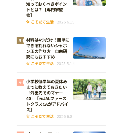
知っておくべきポイン
トとは？【専門家監
修】
こそだて生活
2026.6.15
材料は4つだけ！簡単に
3
できる割れないシャボ
ン玉の作り方｜自由研
究にもおすすめ
こそだて生活
2023.5.14
小学校低学年の夏休み
4
までに教えておきたい
「外出先でのマナー
40」【元JALファース
トクラスCAがアドバイ
ス】
こそだて生活
2026.6.8