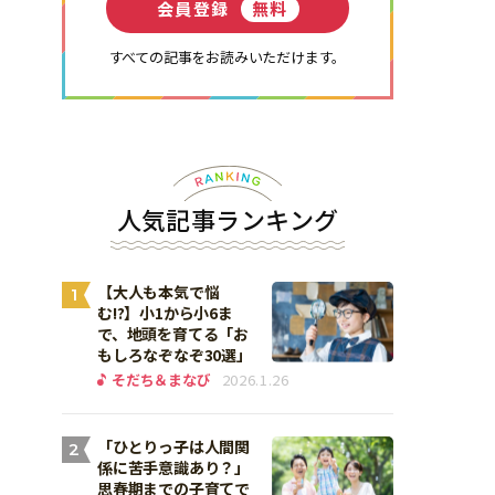
会員登録
無料
すべての記事をお読みいただけます。
人気記事ランキング
【大人も本気で悩
1
む!?】小1から小6ま
で、地頭を育てる「お
もしろなぞなぞ30選」
そだち＆まなび
2026.1.26
「ひとりっ子は人間関
2
係に苦手意識あり？」
思春期までの子育てで