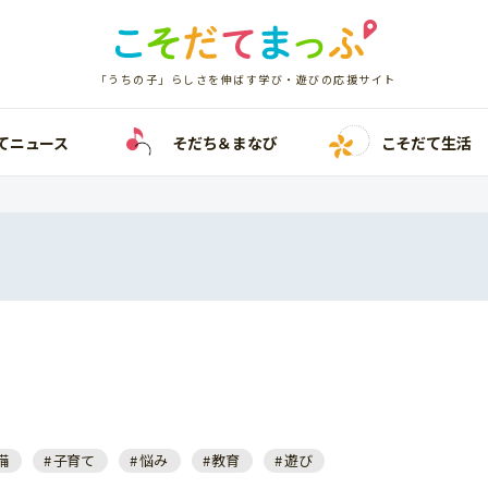
「うちの子」らしさを伸ばす学び・遊びの応援サイト
てニュース
そだち＆まなび
こそだて生活
備
子育て
悩み
教育
遊び