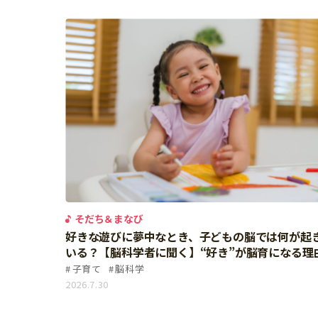
イベント
そだち＆まなび
小学3年生
小学4年生
ニュース
ワーク・ドリル
小学5年生
小学6年生
こそだて生活
幼稚園・保育園
住まい
こそだてマンガ
小学校
ファッション・美容
科学・プログラミング
行事・イベント
教育・学習
トラブル
絵本・読み聞かせ
親子でいっしょに
自由研究・工作
人間関係
そだち＆まなび
読書感想文
おでかけ
好きな遊びに夢中なとき、子どもの脳では何が起
本・読書
いる？【脳科学者に聞く】“好き”が脳育になる理
家族
子育て
脳科学
運動・あそび・ゲーム
料理
2026.7.30
英語
マネー