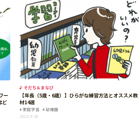
そだち＆まなび
ワー
【年長（5歳・6歳）】ひらがな練習方法とオススメ教
はど
材14選
家庭学習
幼稚園
2023.9.25