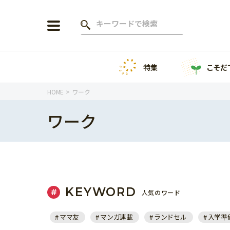
特集
こそだ
会員登録
ログイン
HOME
ワーク
ワーク
年齢から探す
0歳
1歳
特集
2歳
3歳
KEYWORD
人気のワード
年中
年長
こそだてニュース
ママ友
マンガ連載
ランドセル
入学準
小学1年生
小学2年生