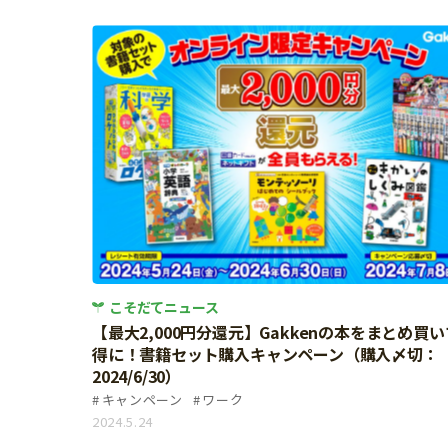
習い事
健康
知育
こそだてニュース
【最大2,000円分還元】Gakkenの本をまとめ買
得に！書籍セット購入キャンペーン（購入〆切：
2024/6/30）
キャンペーン
ワーク
「こそだてまっぷ」とは
2024.5.24
サイトのご利⽤にあたって