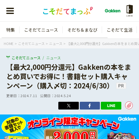
LOGIN
特集
こそだてニュース
そだち＆まなび
こそだて生活
会員登録
ログイン
HOME
こそだてニュース
ニュース
【最大2,000円分還元】Gakkenの本をまとめ
こそだてニュース
ニュース
【最大2,000円分還元】Gakkenの本をま
とめ買いでお得に！書籍セット購入キャ
年齢から探す
ンペーン（購入〆切：2024/6/30）
0歳
1歳
更新日：
2024.7.11
公開日：
2024.5.24
特集
2歳
3歳
年中
年長
こそだてニュース
小学1年生
小学2年生
イベント
そだち＆まなび
小学3年生
小学4年生