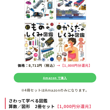
価格：
8,712円（税込）
→【1,000円分還元】
Amazon で購入
※4冊セットはAmazonのみになります。
さわって学べる
図鑑
算数／図形
2冊セット
【1,000円分還元】