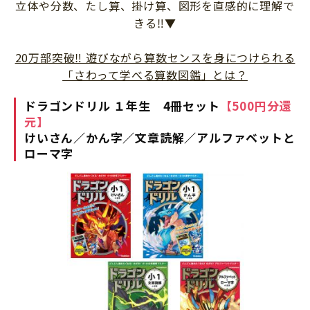
立体や分数、たし算、掛け算、図形を直感的に理解で
きる‼▼
20万部突破‼ 遊びながら算数センスを身につけられる
「さわって学べる算数図鑑」とは？
ドラゴンドリル １年生 4冊セット
【500円分還
元】
けいさん／かん字／文章読解／アルファベットと
ローマ字