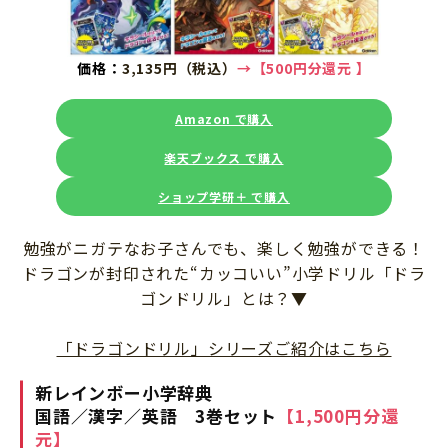
価格：
3,135円（税込）
→
【500円分還元 】
Amazon で購入
楽天ブックス で購入
ショップ学研＋ で購入
勉強がニガテなお子さんでも、楽しく勉強ができる！
ドラゴンが封印された“カッコいい”小学ドリル「ドラ
ゴンドリル」とは？▼
「ドラゴンドリル」シリーズご紹介はこちら
新レインボー小学辞典
国語／漢字／英語 3巻セット
【1,500円分還
元】