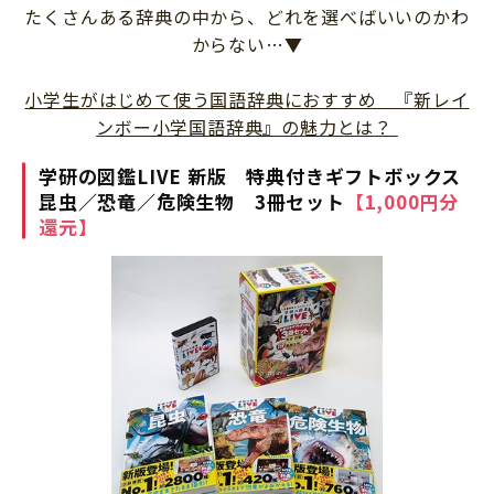
たくさんある辞典の中から、どれを選べばいいのかわ
からない…▼
小学生がはじめて使う国語辞典におすすめ 『新レイ
ンボー小学国語辞典』の魅力とは？
学研の図鑑LIVE
新版
特典付きギフトボックス
昆虫／恐竜／危険生物
3冊セット
【1,000円分
還元】