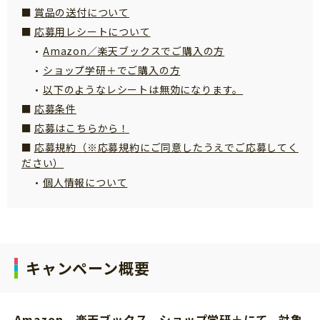
賞品の送付について
サイトのご利⽤にあたって
応募用レシートについて
個⼈情報について
Amazon／楽天ブックスでご購入の方
お問い合わせ
ショップ学研＋でご購入の方
以下のようなレシートは無効になります。
応募条件
応募はこちらから！
応募規約（※応募規約にご同意したうえでご応募してく
ださい）
個人情報について
キャンペーン概要
Amazon、楽天ブックス、ショップ学研＋にて、
対象