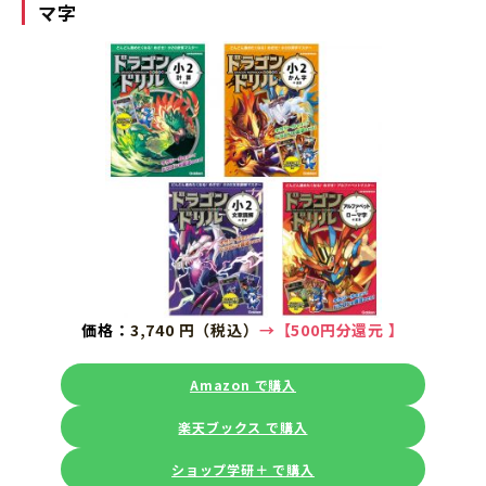
マ字
価格：
3,740 円（税込）
→
【500円分還元
】
Amazon で購入
楽天ブックス で購入
ショップ学研＋ で購入