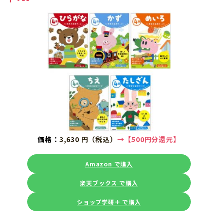
価格：
3,630 円（税込）
→【
500円分還元】
Amazon で購入
楽天ブックス で購入
ショップ学研＋ で購入