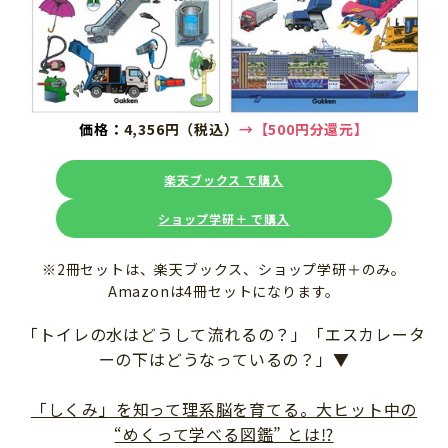
価格：
4,356円（税込）
→【500円分還元】
楽天ブックス で購入
ショップ学研＋ で購入
※2冊セットは、楽天ブックス、ショップ学研＋のみ。
Amazonは4冊セットになります。
「トイレの水はどうして流れるの？」「エスカレータ
ーの下はどうなっているの？」▼
「しくみ」を知って理系脳を育てる。大ヒット中の
“めくって学べる図鑑” とは⁉