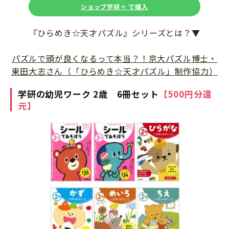
ショップ学研＋ で購入
『ひらめき☆天才パズル』シリーズとは？▼
パズルで頭が良くなるって本当？！京大パズル博士・
東田大志さん（「ひらめき☆天才パズル」制作協力）
学研の幼児ワーク 2歳 6冊セット
【500円分還
元】