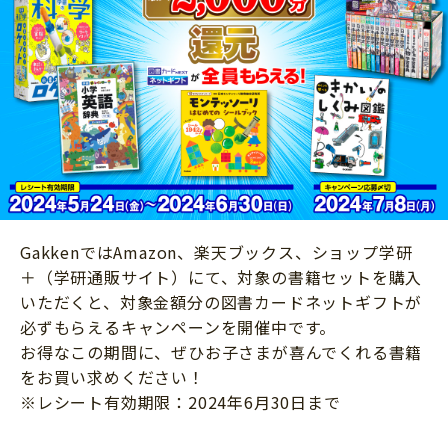
ニュース
ワーク・ドリル
小学5年生
小学6年生
こそだて生活
幼稚園・保育園
住まい
こそだてマンガ
小学校
ファッション・美容
科学・プログラミング
行事・イベント
教育・学習
トラブル
絵本・読み聞かせ
親子でいっしょに
自由研究・工作
GakkenではAmazon、楽天ブックス、ショップ学研
人間関係
＋（学研通販サイト）にて、対象の書籍セットを購入
読書感想文
おでかけ
いただくと、対象金額分の図書カードネットギフトが
本・読書
必ずもらえるキャンペーンを開催中です。
家族
お得なこの期間に、ぜひお子さまが喜んでくれる書籍
運動・あそび・ゲーム
料理
をお買い求めください！
英語
※レシート有効期限：2024年6月30日まで
マネー
習い事
健康