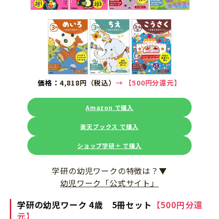
価格：
4,818円（税込）
→
【
500円
分還元】
Amazon で購入
楽天ブックス で購入
ショップ学研＋ で購入
学研の幼児ワークの特徴は？▼
幼児ワーク「公式サイト」
学研の幼児ワーク 4歳 5冊セット
【500円分還
元】