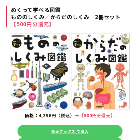
めくって学べる図鑑
もののしくみ／からだのしくみ 2冊セット
【500円分還元】
価格：
4,356円（税込）
→【
500円分還元】
楽天ブックス で購入