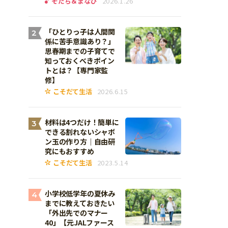
そだち＆まなび
2026.1.26
「ひとりっ子は人間関
2
係に苦手意識あり？」
思春期までの子育てで
知っておくべきポイン
トとは？【専門家監
修】
こそだて生活
2026.6.15
材料は4つだけ！簡単に
3
できる割れないシャボ
ン玉の作り方｜自由研
究にもおすすめ
こそだて生活
2023.5.14
小学校低学年の夏休み
4
までに教えておきたい
「外出先でのマナー
40」【元JALファース