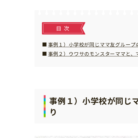
習い事
健康
知育
目次
事例１）小学校が同じママ友グループ
事例２）ウワサのモンスターママと、マ
事例１）小学校が同じ
り
「こそだてまっぷ」とは
サイトのご利⽤にあたって