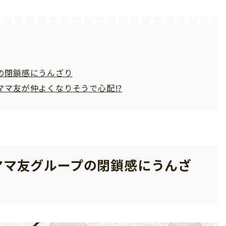
の閉鎖感にうんざり
マ友が仲よくなりそうで心配!?
ママ友グループの閉鎖感にうんざ