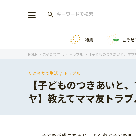
特集
こそだ
会員登録
ログイン
HOME
こそだて生活
トラブル
【子どものつきあいと、ママ
こそだて生活
トラブル
【子どものつきあいと、
年齢から探す
ヤ】教えてママ友トラブ
0歳
1歳
特集
2歳
3歳
年中
年長
こそだてニュース
小学1年生
小学2年生
子どもが成長すると、よく遊ぶ子ども同