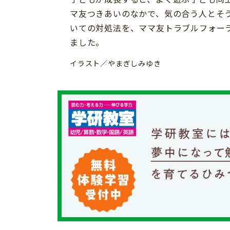
イベント
そだち＆まなび
小学3年生
小学4年生
マ友つきあいのなかで、気の合う人とそ
ニュース
いての対処法を、ママ友トラブルフォーラ
ワーク・ドリル
小学5年生
小学6年生
こそだて生活
ました。
幼稚園・保育園
住まい
こそだてマンガ
イラスト／やまぎしみゆき
小学校
ファッション・美容
科学・プログラミング
行事・イベント
教育・学習
トラブル
絵本・読み聞かせ
親子でいっしょに
自由研究・工作
人間関係
読書感想文
おでかけ
本・読書
家族
運動・あそび・ゲーム
料理
英語
マネー