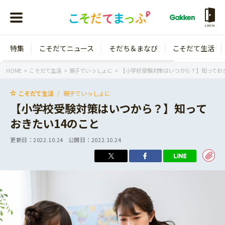
LOGIN
特集
こそだてニュース
そだち＆まなび
こそだて生活
会員登録
ログイン
HOME
こそだて生活
親子でいっしょに
【小学校受験対策はいつから？】知っておき
こそだて生活
親子でいっしょに
【小学校受験対策はいつから？】知って
おきたい14のこと
年齢から探す
更新日：
2022.10.24
公開日：
2022.10.24
0歳
1歳
特集
2歳
3歳
年中
年長
こそだてニュース
小学1年生
小学2年生
イベント
そだち＆まなび
小学3年生
小学4年生