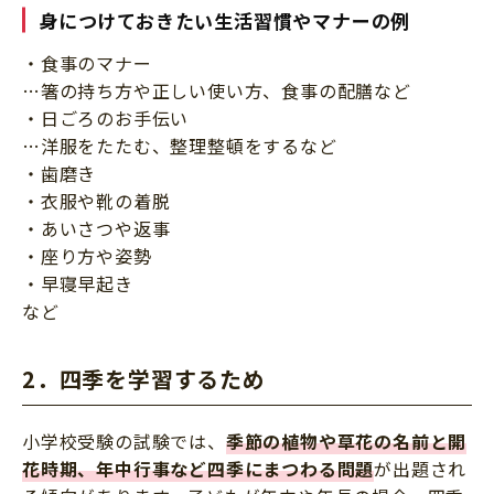
身につけておきたい生活習慣やマナーの例
・食事のマナー
…箸の持ち方や正しい使い方、食事の配膳など
・日ごろのお手伝い
…洋服をたたむ、整理整頓をするなど
・歯磨き
・衣服や靴の着脱
・あいさつや返事
・座り方や姿勢
・早寝早起き
など
2．四季を学習するため
小学校受験の試験では、
季節の植物や草花の名前と開
花時期、年中行事など四季にまつわる問題
が出題され