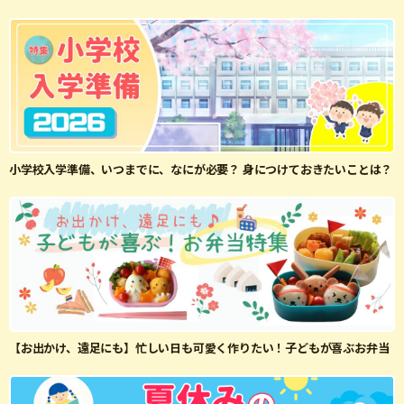
小学校入学準備、いつまでに、なにが必要？ 身につけておきたいことは？
【お出かけ、遠足にも】忙しい日も可愛く作りたい！子どもが喜ぶお弁当