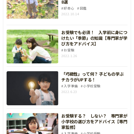
8選
好奇心
図鑑
2022.10.14
お受験でも必須！ 入学前に身につ
けたい「季節」の知識【専門家が学
び方をアドバイス】
お受験
2022.1.26
「巧緻性」って何？ 子どもの学ぶ
チカラがUPする！
入学準備
小学校受験
2022.6.23
お受験する？ しない？ 専門家が
小学校の選び方をアドバイス【専門
家監修】
入学準備
小学校受験