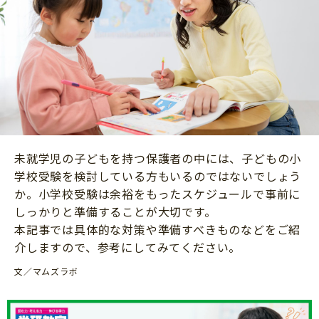
ニュース
ワーク・ドリル
小学5年生
小学6年生
こそだて生活
幼稚園・保育園
住まい
こそだてマンガ
小学校
ファッション・美容
科学・プログラミング
行事・イベント
教育・学習
トラブル
絵本・読み聞かせ
未就学児の子どもを持つ保護者の中には、子どもの小
親子でいっしょに
自由研究・工作
学校受験を検討している方もいるのではないでしょう
人間関係
か。小学校受験は余裕をもったスケジュールで事前に
読書感想文
しっかりと準備することが大切です。
おでかけ
本・読書
本記事では具体的な対策や準備すべきものなどをご紹
家族
介しますので、参考にしてみてください。
運動・あそび・ゲーム
料理
文／マムズラボ
英語
マネー
習い事
健康