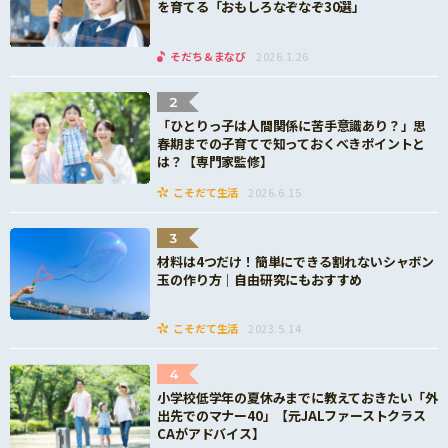
を育てる「おもしろなぞなぞ30選」
そだち＆まなび
2026.1.26
2
「ひとりっ子は人間関係に苦手意識あり？」思
春期までの子育てで知っておくべきポイントと
は？【専門家監修】
こそだて生活
2026.6.15
3
材料は4つだけ！簡単にできる割れないシャボン
玉の作り方｜自由研究にもおすすめ
こそだて生活
2023.5.14
4
小学校低学年の夏休みまでに教えておきたい「外
出先でのマナー40」【元JALファーストクラス
CAがアドバイス】