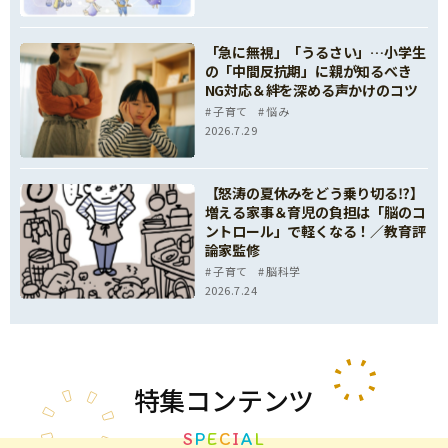
「急に無視」「うるさい」…小学生
の「中間反抗期」に親が知るべき
NG対応＆絆を深める声かけのコツ
子育て
悩み
2026.7.29
【怒涛の夏休みをどう乗り切る⁉】
増える家事＆育児の負担は「脳のコ
ントロール」で軽くなる！／教育評
論家監修
子育て
脳科学
2026.7.24
特集
コンテンツ
S
P
E
C
I
A
L