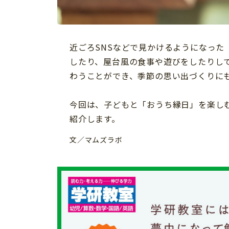
習い事
健康
知育
近ごろSNSなどで見かけるようになっ
したり、屋台風の食事や遊びをしたりし
わうことができ、季節の思い出づくりに
今回は、子どもと「おうち縁日」を楽し
紹介します。
文／マムズラボ
「こそだてまっぷ」とは
サイトのご利⽤にあたって