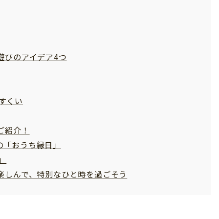
遊びのアイデア4つ
すくい
ご紹介！
の「おうち縁日」
」
楽しんで、特別なひと時を過ごそう