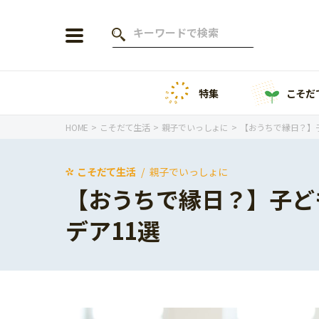
特集
こそだ
会員登録
ログイン
HOME
こそだて生活
親子でいっしょに
【おうちで縁日？】
こそだて生活
親子でいっしょに
【おうちで縁日？】子ど
年齢から探す
デア11選
0歳
1歳
特集
2歳
3歳
年中
年長
こそだてニュース
小学1年生
小学2年生