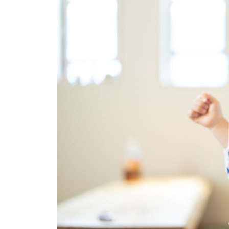
イベント
そだち＆まなび
小学3年生
小学4年生
ニュース
ワーク・ドリル
小学5年生
小学6年生
こそだて生活
幼稚園・保育園
住まい
こそだてマンガ
小学校
ファッション・美容
科学・プログラミング
行事・イベント
教育・学習
トラブル
絵本・読み聞かせ
親子でいっしょに
自由研究・工作
人間関係
読書感想文
おでかけ
本・読書
家族
運動・あそび・ゲーム
料理
英語
マネー