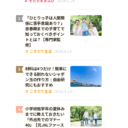
そだち＆まなび
2026.1.26
「ひとりっ子は人間関
2
係に苦手意識あり？」
思春期までの子育てで
知っておくべきポイン
トとは？【専門家監
修】
こそだて生活
2026.6.15
材料は4つだけ！簡単に
3
できる割れないシャボ
ン玉の作り方｜自由研
究にもおすすめ
こそだて生活
2023.5.14
小学校低学年の夏休み
4
までに教えておきたい
「外出先でのマナー
40」【元JALファース