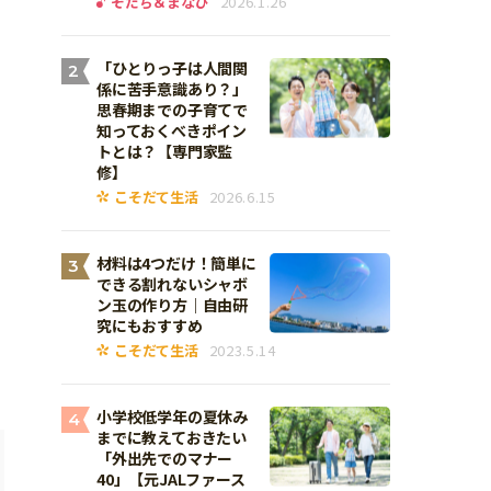
そだち＆まなび
2026.1.26
「ひとりっ子は人間関
2
係に苦手意識あり？」
思春期までの子育てで
知っておくべきポイン
トとは？【専門家監
修】
こそだて生活
2026.6.15
材料は4つだけ！簡単に
3
できる割れないシャボ
ン玉の作り方｜自由研
究にもおすすめ
こそだて生活
2023.5.14
小学校低学年の夏休み
4
までに教えておきたい
「外出先でのマナー
40」【元JALファース