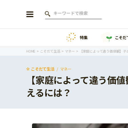
特集
こそだ
会員登録
ログイン
HOME
こそだて生活
マネー
【家庭によって違う価値観】子
こそだて生活
マネー
【家庭によって違う価値
年齢から探す
えるには？
0歳
1歳
特集
2歳
3歳
年中
年長
こそだてニュース
小学1年生
小学2年生