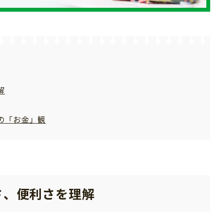
解
の「お金」観
さ、便利さを理解