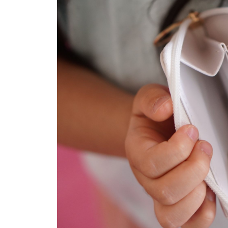
イベント
そだち＆まなび
小学3年生
小学4年生
ニュース
ワーク・ドリル
小学5年生
小学6年生
こそだて生活
幼稚園・保育園
住まい
こそだてマンガ
小学校
ファッション・美容
科学・プログラミング
行事・イベント
教育・学習
トラブル
絵本・読み聞かせ
親子でいっしょに
自由研究・工作
人間関係
読書感想文
おでかけ
本・読書
家族
運動・あそび・ゲーム
料理
英語
マネー