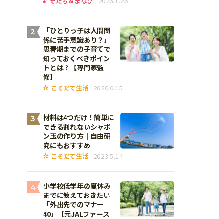
そだち＆まなび
2026.1.26
「ひとりっ子は人間関
2
係に苦手意識あり？」
思春期までの子育てで
知っておくべきポイン
トとは？【専門家監
修】
こそだて生活
2026.6.15
材料は4つだけ！簡単に
3
できる割れないシャボ
ン玉の作り方｜自由研
究にもおすすめ
こそだて生活
2023.5.14
小学校低学年の夏休み
4
までに教えておきたい
「外出先でのマナー
40」【元JALファース