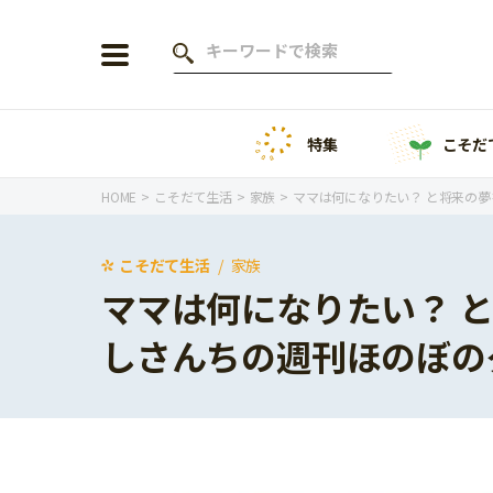
特集
こそだ
会員登録
ログイン
HOME
こそだて生活
家族
ママは何になりたい？ と将来の
こそだて生活
家族
ママは何になりたい？ 
年齢から探す
しさんちの週刊ほのぼの
0歳
1歳
特集
2歳
3歳
年中
年長
こそだてニュース
小学1年生
小学2年生