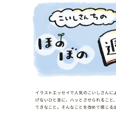
イベント
そだち＆まなび
小学3年生
小学4年生
ニュース
ワーク・ドリル
小学5年生
小学6年生
こそだて生活
幼稚園・保育園
住まい
こそだてマンガ
小学校
ファッション・美容
科学・プログラミング
行事・イベント
教育・学習
トラブル
絵本・読み聞かせ
親子でいっしょに
自由研究・工作
人間関係
読書感想文
おでかけ
本・読書
イラストエッセイで人気のこいしさんに
家族
運動・あそび・ゲーム
げないひと言に、ハッとさせられること
料理
てきなこと。そんなことを改めて感じる
英語
マネー