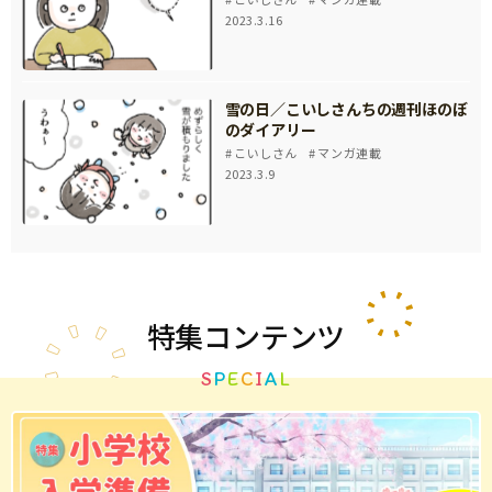
2023.3.16
雪の日／こいしさんちの週刊ほのぼ
のダイアリー
こいしさん
マンガ連載
2023.3.9
特集
コンテンツ
S
P
E
C
I
A
L