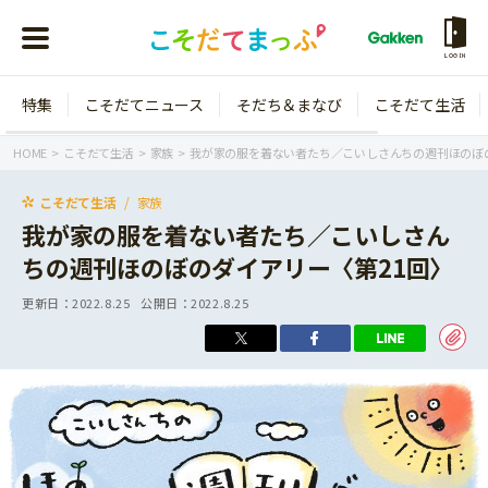
LOGIN
特集
こそだてニュース
そだち＆まなび
こそだて生活
会員登録
ログイン
HOME
こそだて生活
家族
我が家の服を着ない者たち／こいしさんちの週刊ほのぼの
こそだて生活
家族
我が家の服を着ない者たち／こいしさん
ちの週刊ほのぼのダイアリー〈第21回〉
年齢から探す
更新日：
2022.8.25
公開日：
2022.8.25
0歳
1歳
特集
2歳
3歳
年中
年長
こそだてニュース
小学1年生
小学2年生
イベント
そだち＆まなび
小学3年生
小学4年生