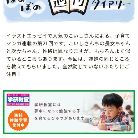
ニュース
ワーク・ドリル
小学5年生
小学6年生
こそだて生活
幼稚園・保育園
住まい
こそだてマンガ
小学校
イラストエッセイで人気のこいしさんによる、子育て
ファッション・美容
科学・プログラミング
マンガ連載の第21回です。こいしさんちの長女ちゃん
行事・イベント
と次女ちゃん、性格は異なりますが、もちろんよく似
教育・学習
ているところもあります。今回は、姉妹の同じところ
トラブル
絵本・読み聞かせ
を教えてもらいました。全然動じていないふたりにご
親子でいっしょに
注目！
自由研究・工作
人間関係
読書感想文
おでかけ
本・読書
家族
運動・あそび・ゲーム
料理
英語
マネー
習い事
健康