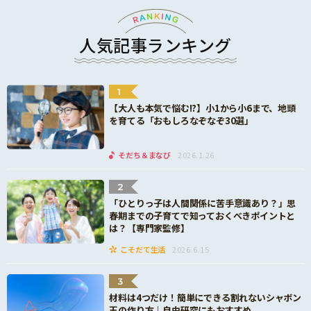
人気記事ランキング
1
【大人も本気で悩む!?】小1から小6まで、地頭
を育てる「おもしろなぞなぞ30選」
そだち＆まなび
2026.1.26
2
「ひとりっ子は人間関係に苦手意識あり？」思
春期までの子育てで知っておくべきポイントと
は？【専門家監修】
こそだて生活
2026.6.15
3
材料は4つだけ！簡単にできる割れないシャボン
玉の作り方｜自由研究にもおすすめ