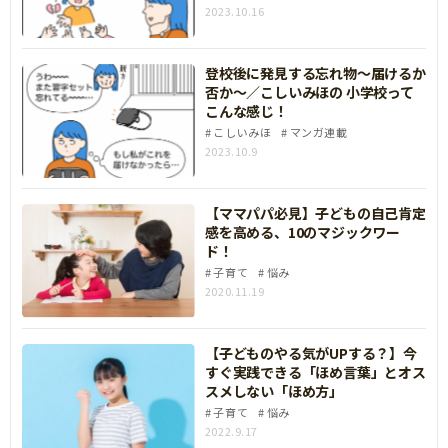
2023.10.16
登校後に発見する忘れ物～届けるか
否か～／こしいみほの 小学校って
こんな感じ！
こしいみほ
マンガ連載
2023.10.9
【ママパパ必見】子どもの自己肯定
感を高める、10のマジックワー
ド！
子育て
悩み
2020.11.19
【子どものやる気がUPする？】今
すぐ実践できる「ほめ言葉」とオス
スメしない「ほめ方」
子育て
悩み
2022.9.17