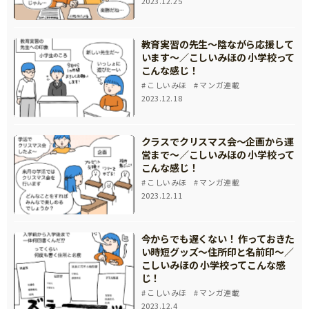
2023.12.25
教育実習の先生～陰ながら応援して
います～／こしいみほの 小学校って
こんな感じ！
こしいみほ
マンガ連載
2023.12.18
クラスでクリスマス会～企画から運
営まで～／こしいみほの 小学校って
こんな感じ！
こしいみほ
マンガ連載
2023.12.11
今からでも遅くない！ 作っておきた
い時短グッズ～住所印と名前印～／
こしいみほの 小学校ってこんな感
じ！
こしいみほ
マンガ連載
2023.12.4