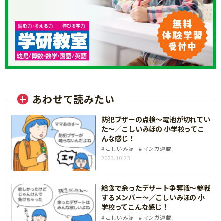
あわせて読みたい
防犯ブザーの点検～電池が切れてい
た～／こしいみほの 小学校ってこ
んな感じ！
こしいみほ
マンガ連載
2023.10.23
給食で余ったデザート争奪戦～参戦
するメンバー～／こしいみほの 小
学校ってこんな感じ！
こしいみほ
マンガ連載