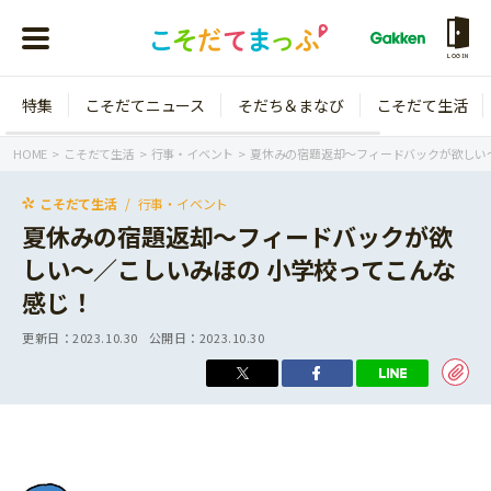
LOGIN
特集
こそだてニュース
そだち＆まなび
こそだて生活
会員登録
ログイン
HOME
こそだて生活
行事・イベント
夏休みの宿題返却～フィードバックが欲しい
こそだて生活
行事・イベント
夏休みの宿題返却～フィードバックが欲
しい～／こしいみほの 小学校ってこんな
年齢から探す
感じ！
0歳
1歳
更新日：
2023.10.30
公開日：
2023.10.30
特集
2歳
3歳
年中
年長
こそだてニュース
小学1年生
小学2年生
イベント
そだち＆まなび
小学3年生
小学4年生