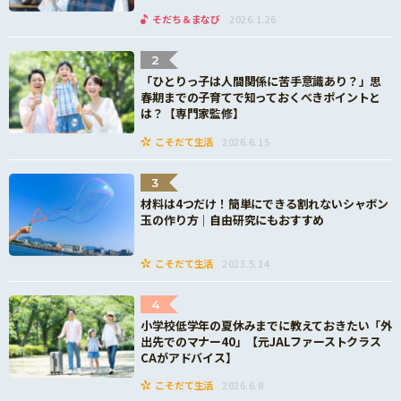
そだち＆まなび
2026.1.26
2
「ひとりっ子は人間関係に苦手意識あり？」思
春期までの子育てで知っておくべきポイントと
は？【専門家監修】
こそだて生活
2026.6.15
3
材料は4つだけ！簡単にできる割れないシャボン
玉の作り方｜自由研究にもおすすめ
こそだて生活
2023.5.14
4
小学校低学年の夏休みまでに教えておきたい「外
出先でのマナー40」【元JALファーストクラス
CAがアドバイス】
こそだて生活
2026.6.8