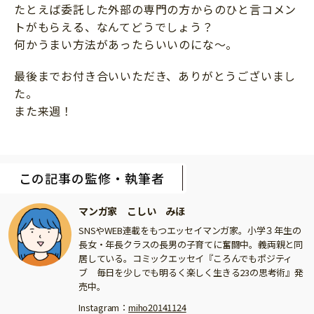
たとえば委託した外部の専門の方からのひと言コメン
トがもらえる、なんてどうでしょう？
何かうまい方法があったらいいのにな〜。
最後までお付き合いいただき、ありがとうございまし
た。
また来週！
この記事の監修・執筆者
マンガ家 こしい みほ
SNS
や
WEB
連載をもつエッセイマンガ家。小学３年生の
長女・年長クラスの長男の子育てに奮闘中。義両親と同
居している。コミックエッセイ『ころんでもポジティ
ブ 毎日を少しでも明るく楽しく生きる
23
の思考術』発
売中。
Instagram
：
miho20141124