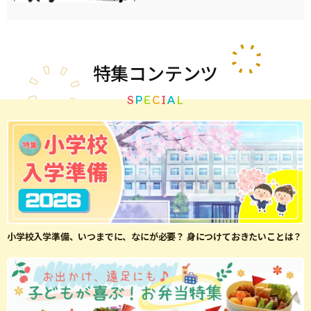
特集
コンテンツ
S
P
E
C
I
A
L
小学校入学準備、いつまでに、なにが必要？ 身につけておきたいことは？