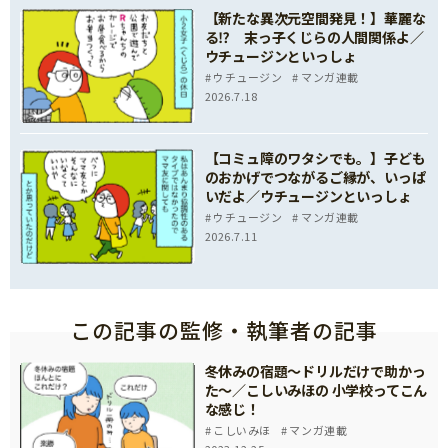
【新たな異次元空間発見！】華麗な
る⁉ 末っ子くじらの人間関係よ／
ウチュージンといっしょ
ウチュージン
マンガ連載
2026.7.18
【コミュ障のワタシでも。】子ども
のおかげでつながるご縁が、いっぱ
いだよ／ウチュージンといっしょ
ウチュージン
マンガ連載
2026.7.11
この記事の監修・執筆者の記事
冬休みの宿題～ドリルだけで助かっ
た～／こしいみほの 小学校ってこん
な感じ！
こしいみほ
マンガ連載