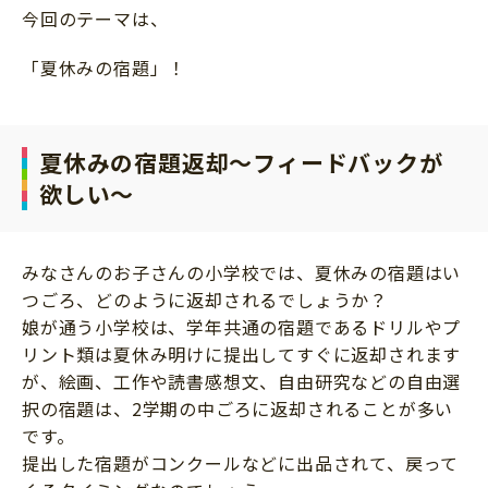
今回のテーマは、
サイトのご利⽤にあたって
個⼈情報について
「夏休みの宿題」！
お問い合わせ
夏休みの宿題返却～フィードバックが
欲しい～
みなさんのお子さんの小学校では、夏休みの宿題はい
つごろ、どのように返却されるでしょうか？
娘が通う小学校は、学年共通の宿題であるドリルやプ
リント類は夏休み明けに提出してすぐに返却されます
が、絵画、工作や読書感想文、自由研究などの自由選
択の宿題は、2学期の中ごろに返却されることが多い
です。
提出した宿題がコンクールなどに出品されて、戻って