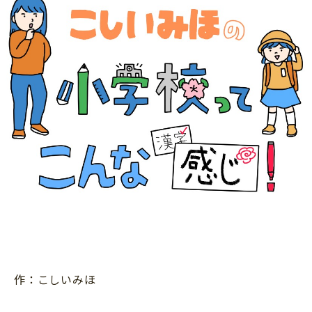
ニュース
ワーク・ドリル
小学5年生
小学6年生
こそだて生活
幼稚園・保育園
住まい
こそだてマンガ
小学校
ファッション・美容
科学・プログラミング
行事・イベント
教育・学習
トラブル
絵本・読み聞かせ
親子でいっしょに
自由研究・工作
人間関係
読書感想文
おでかけ
本・読書
家族
運動・あそび・ゲーム
料理
英語
作：こしいみほ
マネー
習い事
健康