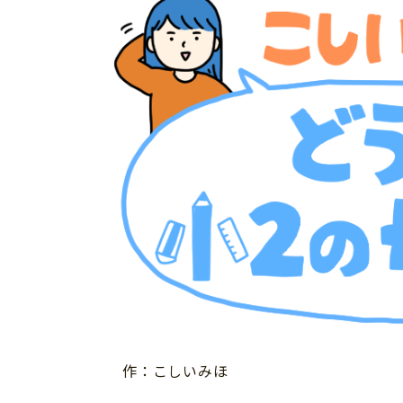
イベント
そだち＆まなび
小学3年生
小学4年生
ニュース
ワーク・ドリル
小学5年生
小学6年生
こそだて生活
幼稚園・保育園
住まい
こそだてマンガ
小学校
ファッション・美容
科学・プログラミング
行事・イベント
教育・学習
トラブル
絵本・読み聞かせ
親子でいっしょに
自由研究・工作
人間関係
読書感想文
おでかけ
本・読書
家族
運動・あそび・ゲーム
料理
作：こしいみほ
英語
マネー