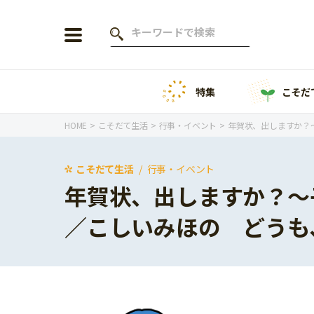
特集
こそだ
会員登録
ログイン
HOME
こそだて生活
行事・イベント
年賀状、出しますか？
こそだて生活
行事・イベント
年賀状、出しますか？～
年齢から探す
／こしいみほの どうも
0歳
1歳
特集
2歳
3歳
年中
年長
こそだてニュース
小学1年生
小学2年生