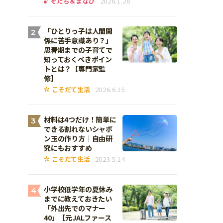
そだち＆まなび
2026.1.26
「ひとりっ子は人間関
2
係に苦手意識あり？」
思春期までの子育てで
知っておくべきポイン
トとは？【専門家監
修】
こそだて生活
2026.6.15
材料は4つだけ！簡単に
3
できる割れないシャボ
ン玉の作り方｜自由研
究にもおすすめ
こそだて生活
2023.5.14
小学校低学年の夏休み
4
までに教えておきたい
「外出先でのマナー
40」【元JALファース