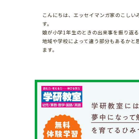
習い事
健康
知育
こんにちは、エッセイマンガ家のこしい
す。
娘が小学1年生のときの出来事を振り返
地域や学校によって違う部分もあるかと
ます。
「こそだてまっぷ」とは
サイトのご利⽤にあたって