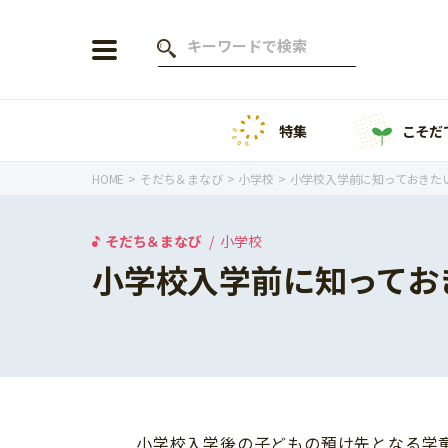
特集
こそだ
会員登録
ログイン
HOME
そだち＆まなび
小学校
小学校入学前に知っておきた
そだち＆まなび
小学校
小学校入学前に知ってお
年齢から探す
0歳
1歳
特集
2歳
3歳
年中
年長
こそだてニュース
小学1年生
小学2年生
小学校入学後の子どもの預け先となる学