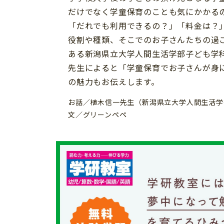
イベント
そだち＆まなび
だけでなく学童保育のことも気にかかる
小学3年生
小学4年生
ニュース
「だれでも利用できるの？」「料金は？
ワーク・ドリル
小学5年生
小学6年生
こそだて生活
役割や種類、そこでのお子さんたちの過
幼稚園・保育園
ある新潟県立大学人間生活学部子ども学
住まい
こそだてマンガ
小学校
先生によると「学童保育でお子さんが身
ファッション・美容
の魅力もお伝えします。
科学・プログラミング
行事・イベント
教育・学習
お話／植木信一先生（新潟県立大学人間生活学
トラブル
文／グリーンペペ
絵本・読み聞かせ
親子でいっしょに
自由研究・工作
人間関係
読書感想文
おでかけ
本・読書
家族
運動・あそび・ゲーム
料理
英語
マネー