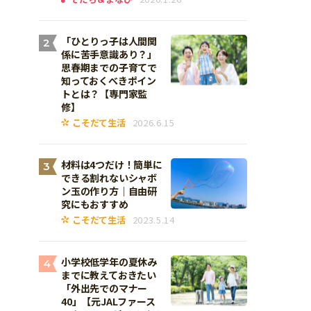
「ひとりっ子は人間関
2
係に苦手意識あり？」
思春期までの子育てで
知っておくべきポイン
トとは？【専門家監
修】
こそだて生活
2026.6.15
材料は4つだけ！簡単に
3
できる割れないシャボ
ン玉の作り方｜自由研
究にもおすすめ
こそだて生活
2023.5.14
小学校低学年の夏休み
4
までに教えておきたい
「外出先でのマナー
40」【元JALファース