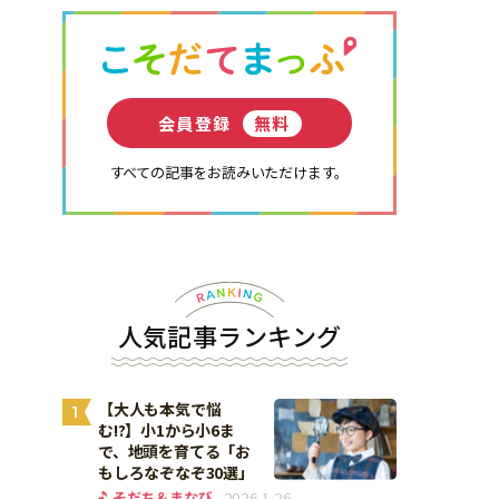
会員登録
無料
すべての記事をお読みいただけます。
人気記事ランキング
【大人も本気で悩
1
む!?】小1から小6ま
で、地頭を育てる「お
もしろなぞなぞ30選」
そだち＆まなび
2026.1.26