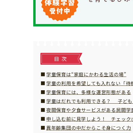
習い事
健康
知育
目次
学童保育は“家庭にかわる生活の場”
学童の利用を希望しても入れない「待
学童保育には、多様な運営形態がある
学童はだれでも利用できる？ 子ども
夜間保育や夕食サービスがある民間学
申し込む前に見学しよう！ チェック
「こそだてまっぷ」とは
異年齢集団の中だからこそ身につく力
サイトのご利⽤にあたって