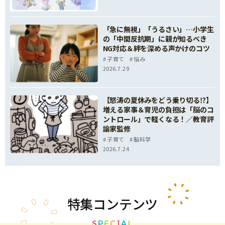
「急に無視」「うるさい」…小学生
の「中間反抗期」に親が知るべき
NG対応＆絆を深める声かけのコツ
子育て
悩み
2026.7.29
【怒涛の夏休みをどう乗り切る⁉】
増える家事＆育児の負担は「脳のコ
ントロール」で軽くなる！／教育評
論家監修
子育て
脳科学
2026.7.24
特集
コンテンツ
S
P
E
C
I
A
L