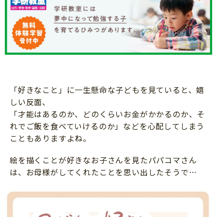
ニュース
ワーク・ドリル
小学5年生
小学6年生
こそだて生活
幼稚園・保育園
住まい
こそだてマンガ
小学校
ファッション・美容
科学・プログラミング
行事・イベント
教育・学習
「好きなこと」に一生懸命な子どもを見ていると、嬉
トラブル
絵本・読み聞かせ
しい反面、
親子でいっしょに
「才能はあるのか、どのくらいお金がかかるのか、そ
自由研究・工作
れでご飯を食べていけるのか」などを心配してしまう
人間関係
読書感想文
こともありますよね。
おでかけ
本・読書
絵を描くことが好きなお子さんを見たパパコマさん
家族
運動・あそび・ゲーム
は、お母様がしてくれたことを思い出したそうで…
料理
英語
マネー
習い事
健康