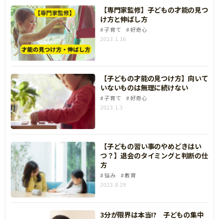
【専門家監修】子どもの才能の見つ
け方と伸ばし方
子育て
好奇心
2023.1.16
【子どもの才能の見つけ方】向いて
いないものは無理に続けない
子育て
好奇心
2023.1.3
【子どもの習い事のやめどきはい
つ？】退会のタイミングと判断の仕
方
悩み
教育
2022.8.29
3分が限界は本当!? 子どもの集中