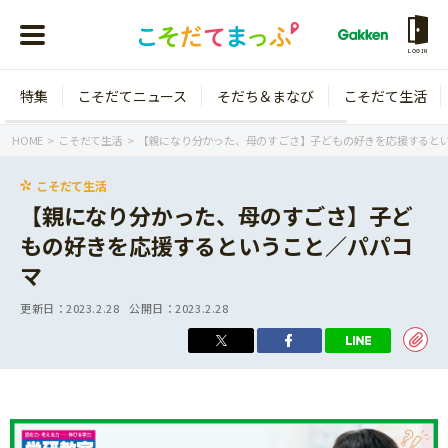
LOGIN
特集
こそだてニュース
そだち＆まなび
こそだて生活
会員登録
ログイン
HOME
こそだて生活
【親になり分かった、母のすごさ】子どもの好きを応援すると
こそだて生活
【親になり分かった、母のすごさ】子ど
もの好きを応援するということ／パパコ
年齢から探す
マ
0歳
1歳
更新日：
2023.2.28
公開日：
2023.2.28
特集
2歳
3歳
年中
年長
こそだてニュース
小学1年生
小学2年生
イベント
そだち＆まなび
小学3年生
小学4年生