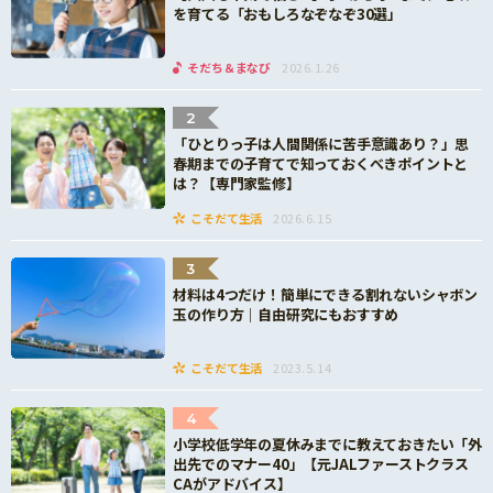
を育てる「おもしろなぞなぞ30選」
そだち＆まなび
2026.1.26
2
「ひとりっ子は人間関係に苦手意識あり？」思
春期までの子育てで知っておくべきポイントと
は？【専門家監修】
こそだて生活
2026.6.15
3
材料は4つだけ！簡単にできる割れないシャボン
玉の作り方｜自由研究にもおすすめ
こそだて生活
2023.5.14
4
小学校低学年の夏休みまでに教えておきたい「外
出先でのマナー40」【元JALファーストクラス
CAがアドバイス】