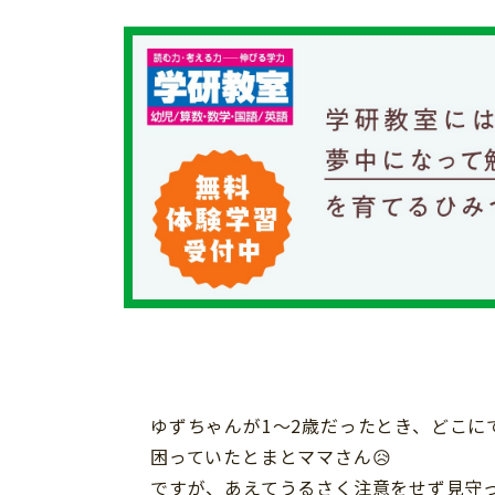
イベント
そだち＆まなび
小学3年生
小学4年生
ニュース
ワーク・ドリル
小学5年生
小学6年生
こそだて生活
幼稚園・保育園
住まい
こそだてマンガ
小学校
ファッション・美容
科学・プログラミング
行事・イベント
教育・学習
トラブル
絵本・読み聞かせ
親子でいっしょに
自由研究・工作
人間関係
読書感想文
おでかけ
本・読書
家族
運動・あそび・ゲーム
ゆずちゃんが1〜2歳だったとき、どこに
料理
困っていたとまとママさん😥
英語
マネー
ですが、あえてうるさく注意をせず見守