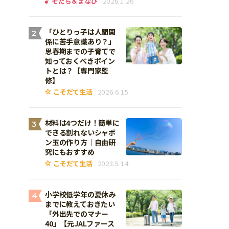
そだち＆まなび
2026.1.26
「ひとりっ子は人間関
2
係に苦手意識あり？」
思春期までの子育てで
知っておくべきポイン
トとは？【専門家監
修】
こそだて生活
2026.6.15
材料は4つだけ！簡単に
3
できる割れないシャボ
ン玉の作り方｜自由研
究にもおすすめ
こそだて生活
2023.5.14
小学校低学年の夏休み
4
までに教えておきたい
「外出先でのマナー
40」【元JALファース