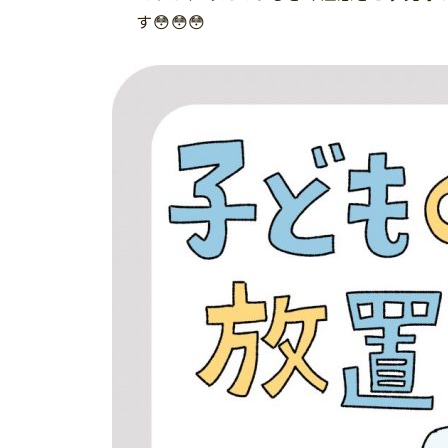
習い事
す😳😳😳
健康
知育
「こそだてまっぷ」とは
サイトのご利⽤にあたって