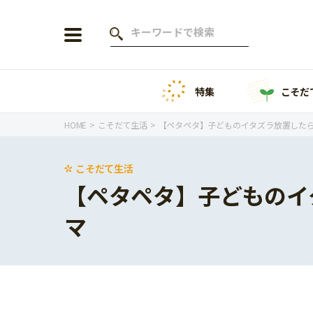
特集
こそだ
会員登録
ログイン
HOME
こそだて生活
【ペタペタ】子どものイタズラ放置した
こそだて生活
【ペタペタ】子どものイ
年齢から探す
マ
0歳
1歳
特集
2歳
3歳
年中
年長
こそだてニュース
小学1年生
小学2年生