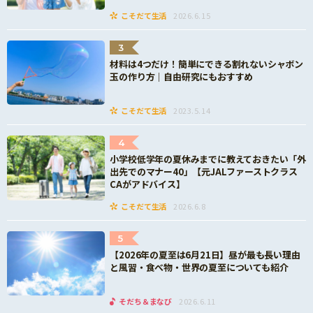
こそだて生活
2026.6.15
3
材料は4つだけ！簡単にできる割れないシャボン
玉の作り方｜自由研究にもおすすめ
こそだて生活
2023.5.14
4
小学校低学年の夏休みまでに教えておきたい「外
出先でのマナー40」【元JALファーストクラス
CAがアドバイス】
こそだて生活
2026.6.8
5
【2026年の夏至は6月21日】昼が最も長い理由
と風習・食べ物・世界の夏至についても紹介
そだち＆まなび
2026.6.11