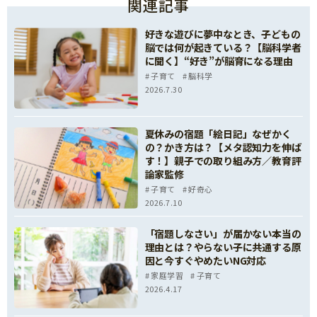
関連記事
好きな遊びに夢中なとき、子どもの
脳では何が起きている？【脳科学者
に聞く】“好き”が脳育になる理由
子育て
脳科学
2026.7.30
夏休みの宿題「絵日記」なぜかく
の？かき方は？【メタ認知力を伸ば
す！】親子での取り組み方／教育評
論家監修
子育て
好奇心
2026.7.10
「宿題しなさい」が届かない本当の
理由とは？やらない子に共通する原
因と今すぐやめたいNG対応
家庭学習
子育て
2026.4.17