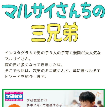
ニュース
ワーク・ドリル
小学5年生
小学6年生
こそだて生活
幼稚園・保育園
住まい
こそだてマンガ
小学校
ファッション・美容
科学・プログラミング
行事・イベント
教育・学習
トラブル
絵本・読み聞かせ
インスタグラムで男の子３人の子育て漫画が大人気な
親子でいっしょに
マルサイさん。
自由研究・工作
人間関係
雨の日が多くなってきましたね。
読書感想文
そこで今回は、次男のミニ蔵くんと、傘にまつわるエ
おでかけ
本・読書
ピソードを紹介します。
家族
運動・あそび・ゲーム
料理
英語
マネー
習い事
健康