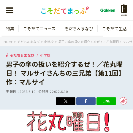
LOGIN
特集
こそだてニュース
そだち＆まなび
こそだて生活
会員登録
ログイン
HOME
そだち＆まなび
小学校
男子の傘の扱いを紹介するぜ！／花丸曜日！ マルサ
そだち＆まなび
小学校
男子の傘の扱いを紹介するぜ！／花丸曜
日！ マルサイさんちの三兄弟【第11回】
年齢から探す
作：マルサイ
0歳
1歳
更新日：
2022.6.10
公開日：
2022.6.10
特集
2歳
3歳
年中
年長
こそだてニュース
小学1年生
小学2年生
イベント
そだち＆まなび
小学3年生
小学4年生