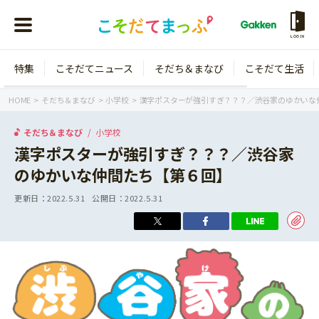
LOGIN
特集
こそだてニュース
そだち＆まなび
こそだて生活
会員登録
ログイン
HOME
そだち＆まなび
小学校
漢字ポスターが強引すぎ？？？／渋谷家のゆかいな
そだち＆まなび
小学校
漢字ポスターが強引すぎ？？？／渋谷家
のゆかいな仲間たち【第６回】
年齢から探す
更新日：
2022.5.31
公開日：
2022.5.31
0歳
1歳
特集
2歳
3歳
年中
年長
こそだてニュース
小学1年生
小学2年生
イベント
そだち＆まなび
小学3年生
小学4年生