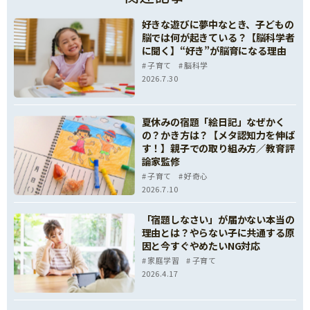
好きな遊びに夢中なとき、子どもの
脳では何が起きている？【脳科学者
に聞く】“好き”が脳育になる理由
子育て
脳科学
2026.7.30
夏休みの宿題「絵日記」なぜかく
の？かき方は？【メタ認知力を伸ば
す！】親子での取り組み方／教育評
論家監修
子育て
好奇心
2026.7.10
「宿題しなさい」が届かない本当の
理由とは？やらない子に共通する原
因と今すぐやめたいNG対応
家庭学習
子育て
2026.4.17