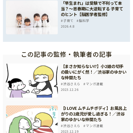
「早生まれ」は受験で不利って本
当？～思春期に大逆転する 子育て
のヒント【脳医学者監修】
子育て
脳科学
2026.4.8
この記事の監修・執筆者の記事
【まさか知らない!?】小2娘の切手
の扱いにがく然！／渋谷家のゆかい
な仲間たち
渋谷さえら
マンガ連載
2023.12.26
【I LOVE ムチムチボディ】お風呂上
がりの2歳児が愛し過ぎる！／渋谷
家のゆかいな仲間たち
渋谷さえら
マンガ連載
2023.12.19