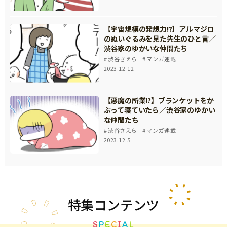
【宇宙規模の発想力!?】アルマジロ
のぬいぐるみを見た先生のひと言／
渋谷家のゆかいな仲間たち
渋谷さえら
マンガ連載
2023.12.12
【悪魔の所業!?】ブランケットをか
ぶって寝ていたら／渋谷家のゆかい
な仲間たち
渋谷さえら
マンガ連載
2023.12.5
特集
コンテンツ
S
P
E
C
I
A
L