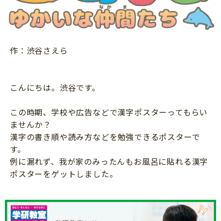
ニュース
ワーク・ドリル
小学5年生
小学6年生
こそだて生活
幼稚園・保育園
住まい
こそだてマンガ
作：渋谷さえら
小学校
ファッション・美容
科学・プログラミング
行事・イベント
教育・学習
こんにちは。渋谷です。
トラブル
絵本・読み聞かせ
親子でいっしょに
この時期、学校や広告などで漢字ポスターってもらい
自由研究・工作
ませんか？
人間関係
漢字の書き順や読み方などを勉強できるポスターで
読書感想文
おでかけ
す。
本・読書
例に漏れず、我が家のみったんもお風呂に貼れる漢字
家族
ポスターをゲットしました。
運動・あそび・ゲーム
料理
英語
マネー
習い事
健康