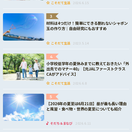
こそだて生活
2026.6.15
3
材料は4つだけ！簡単にできる割れないシャボン
玉の作り方｜自由研究にもおすすめ
こそだて生活
2023.5.14
4
小学校低学年の夏休みまでに教えておきたい「外
出先でのマナー40」【元JALファーストクラス
CAがアドバイス】
こそだて生活
2026.6.8
5
【2026年の夏至は6月21日】昼が最も長い理由
と風習・食べ物・世界の夏至についても紹介
そだち＆まなび
2026.6.11