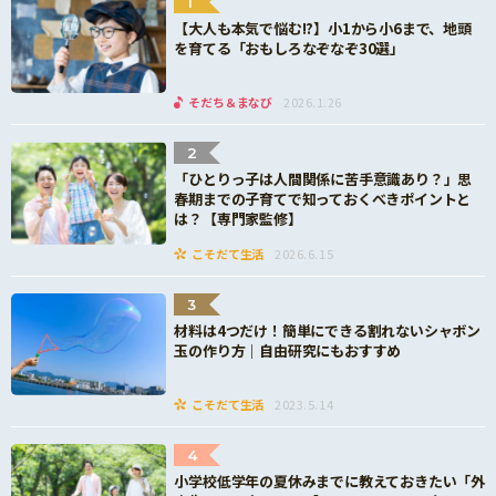
1
【大人も本気で悩む!?】小1から小6まで、地頭
を育てる「おもしろなぞなぞ30選」
そだち＆まなび
2026.1.26
2
「ひとりっ子は人間関係に苦手意識あり？」思
春期までの子育てで知っておくべきポイントと
は？【専門家監修】
こそだて生活
2026.6.15
3
材料は4つだけ！簡単にできる割れないシャボン
玉の作り方｜自由研究にもおすすめ
こそだて生活
2023.5.14
4
小学校低学年の夏休みまでに教えておきたい「外