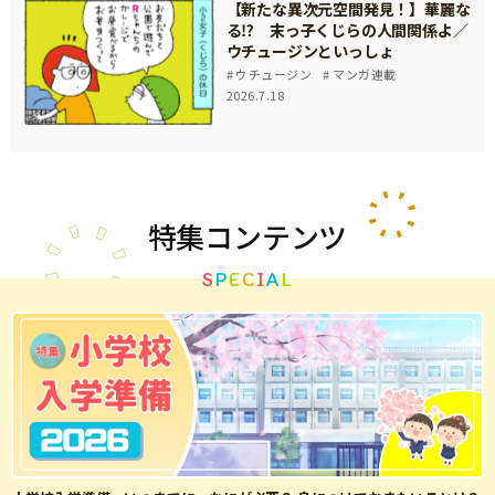
【新たな異次元空間発見！】華麗な
る⁉ 末っ子くじらの人間関係よ／
ウチュージンといっしょ
ウチュージン
マンガ連載
2026.7.18
特集
コンテンツ
S
P
E
C
I
A
L