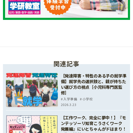
関連記事
【発達障害・特性のある子の就学準
備】就学先の選択肢と、親が持ちた
い選び方の視点［小児科専門医監
修］
入学準備
小学校
2026.3.23
【工作ワーク、完全に夢中！】『モ
ンテッソーリ知育こうさくワーク
発展編』にいとちゃんがドはまり！