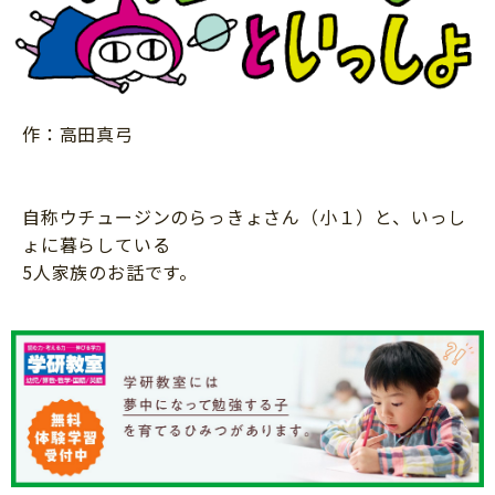
ニュース
ワーク・ドリル
小学5年生
小学6年生
こそだて生活
幼稚園・保育園
住まい
こそだてマンガ
小学校
ファッション・美容
作：高田真弓
科学・プログラミング
行事・イベント
教育・学習
トラブル
自称ウチュージンのらっきょさん（小１）と、いっし
絵本・読み聞かせ
ょに暮らしている
親子でいっしょに
自由研究・工作
5人家族のお話です。
人間関係
読書感想文
おでかけ
本・読書
家族
運動・あそび・ゲーム
料理
英語
マネー
習い事
健康