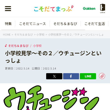
LOGIN
特集
こそだてニュース
そだち＆まなび
こそだて生活
会員登録
ログイン
HOME
そだち＆まなび
小学校
小学校見学～その２／ウチュージンといっしょ
そだち＆まなび
小学校
小学校見学～その２／ウチュージンとい
っしょ
年齢から探す
更新日：
2022.5.14
公開日：
2022.5.14
0歳
1歳
特集
2歳
3歳
年中
年長
こそだてニュース
小学1年生
小学2年生
イベント
そだち＆まなび
小学3年生
小学4年生