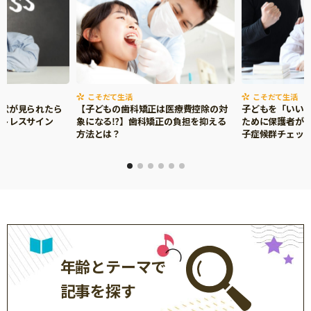
こそだて生活
こそだて生活
症状が見られたら
【子どもの歯科矯正は医療費控除の対
子どもを「いい
ストレスサイン
象になる⁉】歯科矯正の負担を抑える
ために保護者がで
方法とは？
子症候群チェッ
年齢とテーマで
記事を探す