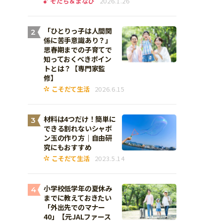
そだち＆まなび
2026.1.26
「ひとりっ子は人間関
2
係に苦手意識あり？」
思春期までの子育てで
知っておくべきポイン
トとは？【専門家監
修】
こそだて生活
2026.6.15
材料は4つだけ！簡単に
3
できる割れないシャボ
ン玉の作り方｜自由研
究にもおすすめ
こそだて生活
2023.5.14
小学校低学年の夏休み
4
までに教えておきたい
「外出先でのマナー
40」【元JALファース