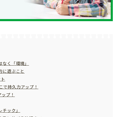
はなく「環境」
的に遊ぶこと
ント
こで持久力アップ！
アップ！
レチック」