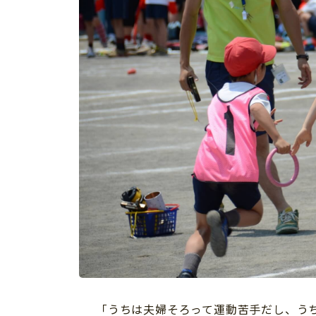
イベント
そだち＆まなび
小学3年生
小学4年生
ニュース
ワーク・ドリル
小学5年生
小学6年生
こそだて生活
幼稚園・保育園
住まい
こそだてマンガ
小学校
ファッション・美容
科学・プログラミング
行事・イベント
教育・学習
トラブル
絵本・読み聞かせ
親子でいっしょに
自由研究・工作
人間関係
読書感想文
おでかけ
本・読書
家族
運動・あそび・ゲーム
料理
英語
マネー
「うちは夫婦そろって運動苦手だし、う