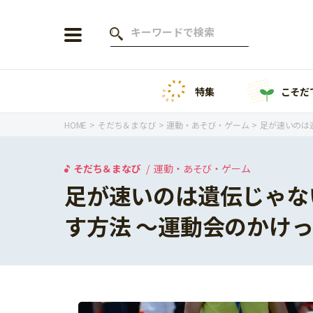
特集
こそだ
会員登録
ログイン
HOME
そだち＆まなび
運動・あそび・ゲーム
足が速いのは
そだち＆まなび
運動・あそび・ゲーム
足が速いのは遺伝じゃな
年齢から探す
す方法 ～運動会のかけ
0歳
1歳
特集
2歳
3歳
年中
年長
こそだてニュース
小学1年生
小学2年生