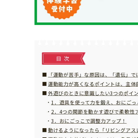
個⼈情報について
お問い合わせ
目次
「運動が苦手」な原因は、「遺伝」で
運動能力が高くなるポイントは、主体
外遊びのときに意識したい3つのポイ
1．遊具を使って力を鍛え、おにごっ
2．4つの関節を動かす遊びで柔軟性
3．おにごっこで調整力アップ！
動けるようになったら「リビングアス