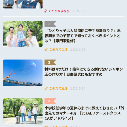
そだち＆まなび
2026.1.26
2
「ひとりっ子は人間関係に苦手意識あり？」思
春期までの子育てで知っておくべきポイントと
は？【専門家監修】
こそだて生活
2026.6.15
3
材料は4つだけ！簡単にできる割れないシャボン
玉の作り方｜自由研究にもおすすめ
こそだて生活
2023.5.14
4
小学校低学年の夏休みまでに教えておきたい「外
出先でのマナー40」【元JALファーストクラス
CAがアドバイス】
こそだて生活
2026.6.8