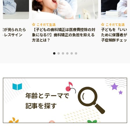
こそだて生活
こそだて生活
症状が見られたら
【子どもの歯科矯正は医療費控除の対
子どもを「いい
ストレスサイン
象になる⁉】歯科矯正の負担を抑える
ために保護者がで
方法とは？
子症候群チェッ
年齢とテーマで
記事を探す