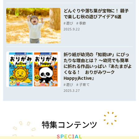
どんぐりや落ち葉が宝物に！ 親子
で楽しむ秋の遊びアイデア6選
遊び
季節
2025.9.22
折り紙が幼児の「知能UP」にぴっ
たりな理由とは？ ～幼児でも簡単
に折れる作品いっぱい『あたまがよ
くなる！ おりがみワーク
Happy/Active』
遊び
子育て
2025.3.27
特集
コンテンツ
S
P
E
C
I
A
L