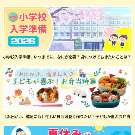
小学校入学準備、いつまでに、なにが必要？ 身につけておきたいことは？
【お出かけ、遠足にも】忙しい日も可愛く作りたい！子どもが喜ぶお弁当