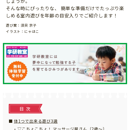
しょうか。
ニュース
そんな時にぴったりな、 簡単な準備だけでたっぷり楽
ワーク・ドリル
小学5年生
小学6年生
こそだて生活
しめる室内遊びを年齢の目安入りでご紹介します！
幼稚園・保育園
住まい
こそだてマンガ
遊び案：須貝 京子
小学校
イラスト：にゃほこ
ファッション・美容
科学・プログラミング
行事・イベント
教育・学習
トラブル
絵本・読み聞かせ
親子でいっしょに
自由研究・工作
人間関係
読書感想文
おでかけ
本・読書
家族
運動・あそび・ゲーム
料理
目次
英語
マネー
体1つで出来る遊び3選
習い事
健康
▽こちょこちょ！ マッサージ屋さん〔2歳～〕