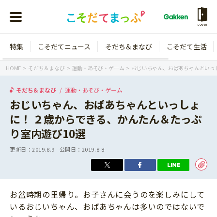
LOGIN
特集
こそだてニュース
そだち＆まなび
こそだて生活
会員登録
ログイン
HOME
そだち＆まなび
運動・あそび・ゲーム
おじいちゃん、おばあちゃんといっし
そだち＆まなび
運動・あそび・ゲーム
おじいちゃん、おばあちゃんといっしょ
に！ ２歳からできる、かんたん＆たっぷ
年齢から探す
り室内遊び10選
0歳
1歳
更新日：
2019.8.9
公開日：
2019.8.8
特集
2歳
3歳
年中
年長
こそだてニュース
お盆時期の里帰り。お子さんに会うのを楽しみにして
小学1年生
小学2年生
いるおじいちゃん、おばあちゃんは多いのではないで
イベント
そだち＆まなび
小学3年生
小学4年生