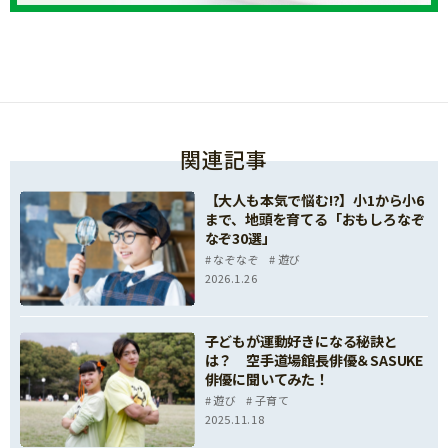
関連記事
【大人も本気で悩む!?】小1から小6
まで、地頭を育てる「おもしろなぞ
なぞ30選」
なぞなぞ
遊び
2026.1.26
子どもが運動好きになる秘訣と
は？ 空手道場館長俳優＆SASUKE
俳優に聞いてみた！
遊び
子育て
2025.11.18