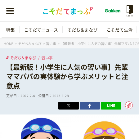
LOGIN
特集
こそだてニュース
そだち＆まなび
こそだて生活
会員登録
ログイン
HOME
そだち＆まなび
習い事
【最新版！小学生に人気の習い事】先輩ママパパの
そだち＆まなび
習い事
【最新版！小学生に人気の習い事】先輩
ママパパの実体験から学ぶメリットと注
年齢から探す
意点
0歳
1歳
更新日：
2022.2.4
公開日：
2022.1.28
特集
2歳
3歳
年中
年長
こそだてニュース
小学1年生
小学2年生
イベント
そだち＆まなび
小学3年生
小学4年生