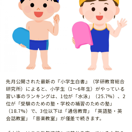
ニュース
ワーク・ドリル
小学5年生
小学6年生
こそだて生活
幼稚園・保育園
住まい
こそだてマンガ
小学校
ファッション・美容
科学・プログラミング
行事・イベント
教育・学習
トラブル
絵本・読み聞かせ
親子でいっしょに
自由研究・工作
人間関係
先月公開された最新の『小学生白書』（学研教育総合
読書感想文
おでかけ
研究所）によると、小学生（1～6年生）がやっている
本・読書
習い事のランキングは、1位が「水泳」（25.7%）、2
家族
位が「受験のための塾・学校の補習のための塾」
運動・あそび・ゲーム
料理
（18.7%）で、3位以下は「通信教育」「英語塾・英
英語
会話教室」「音楽教室」が僅差で続きます。
マネー
習い事
健康