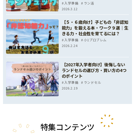
入学準備
ラン活
2026.3.12
【５・６歳向け】子どもの「非認知
能力」を鍛える本・ワーク９選｜生
きる力・社会性を育てるには？
入学準備
小1プロブレム
2026.2.24
【2027年入学者向け】後悔しない
ランドセルの選び方・買い方の4つ
のポイント
入学準備
ランドセル
2026.2.19
特集
コンテンツ