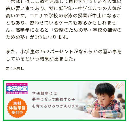
「水泳」はここ数年連続して首位を守っている人気の
知育
高い習い事であり、特に低学年～中学年までの人気が
高いです。コロナで学校の水泳の授業が中止になるこ
ともあり、習わせているケースもあるかもしれませ
ん。高学年になると「受験のための塾・学校の補習の
ための塾」が1位になります。
また、小学生の75.2パーセントがなんらかの習い事を
しているという結果が出ました。
文：大悠社
「こそだてまっぷ」とは