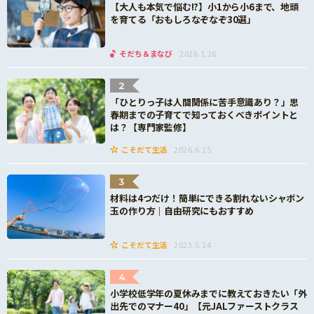
【大人も本気で悩む!?】小1から小6まで、地頭
を育てる「おもしろなぞなぞ30選」
そだち＆まなび
2026.1.26
2
「ひとりっ子は人間関係に苦手意識あり？」思
春期までの子育てで知っておくべきポイントと
は？【専門家監修】
こそだて生活
2026.6.15
3
材料は4つだけ！簡単にできる割れないシャボン
玉の作り方｜自由研究にもおすすめ
こそだて生活
2023.5.14
4
小学校低学年の夏休みまでに教えておきたい「外
出先でのマナー40」【元JALファーストクラス