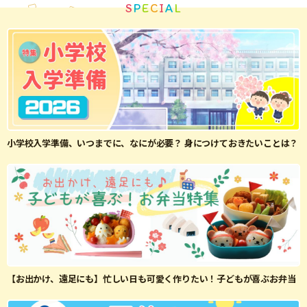
S
P
E
C
I
A
L
小学校入学準備、いつまでに、なにが必要？ 身につけておきたいことは？
【お出かけ、遠足にも】忙しい日も可愛く作りたい！子どもが喜ぶお弁当