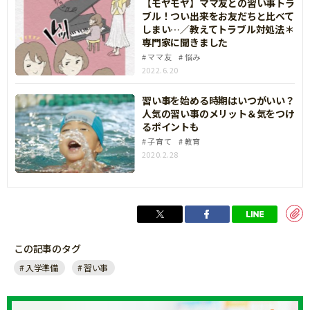
【モヤモヤ】ママ友との習い事トラ
ブル！つい出来をお友だちと比べて
しまい…／教えてトラブル対処法＊
専門家に聞きました
ママ友
悩み
2022.6.20
習い事を始める時期はいつがいい？
人気の習い事のメリット＆気をつけ
るポイントも
子育て
教育
2020.2.28
この記事のタグ
入学準備
習い事