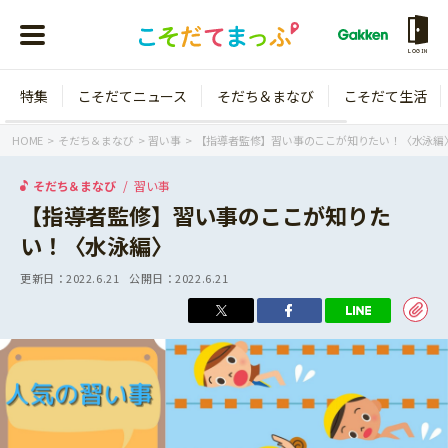
LOGIN
特集
こそだてニュース
そだち＆まなび
こそだて生活
会員登録
ログイン
HOME
そだち＆まなび
習い事
【指導者監修】習い事のここが知りたい！〈水泳編
そだち＆まなび
習い事
【指導者監修】習い事のここが知りた
い！〈水泳編〉
年齢から探す
更新日：
2022.6.21
公開日：
2022.6.21
0歳
1歳
特集
2歳
3歳
年中
年長
こそだてニュース
小学1年生
小学2年生
イベント
そだち＆まなび
小学3年生
小学4年生