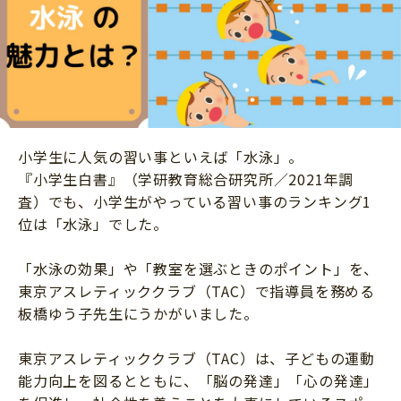
ニュース
ワーク・ドリル
小学5年生
小学6年生
こそだて生活
幼稚園・保育園
住まい
こそだてマンガ
小学校
ファッション・美容
科学・プログラミング
行事・イベント
教育・学習
小学生に人気の習い事といえば「水泳」。
トラブル
『小学生白書』（学研教育総合研究所／2021年調
絵本・読み聞かせ
査）でも、小学生がやっている習い事のランキング1
親子でいっしょに
自由研究・工作
位は「水泳」でした。
人間関係
読書感想文
おでかけ
「水泳の効果」や「教室を選ぶときのポイント」を、
本・読書
東京アスレティッククラブ（TAC）で指導員を務める
家族
板橋ゆう子先生にうかがいました。
運動・あそび・ゲーム
料理
英語
東京アスレティッククラブ（TAC）は、子どもの運動
マネー
能力向上を図るとともに、「脳の発達」「心の発達」
習い事
健康