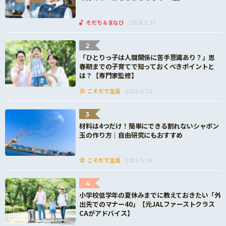
そだち＆まなび
2026.1.26
2
「ひとりっ子は人間関係に苦手意識あり？」思
春期までの子育てで知っておくべきポイントと
は？【専門家監修】
こそだて生活
2026.6.15
3
材料は4つだけ！簡単にできる割れないシャボン
玉の作り方｜自由研究にもおすすめ
こそだて生活
2023.5.14
4
小学校低学年の夏休みまでに教えておきたい「外
出先でのマナー40」【元JALファーストクラス
CAがアドバイス】