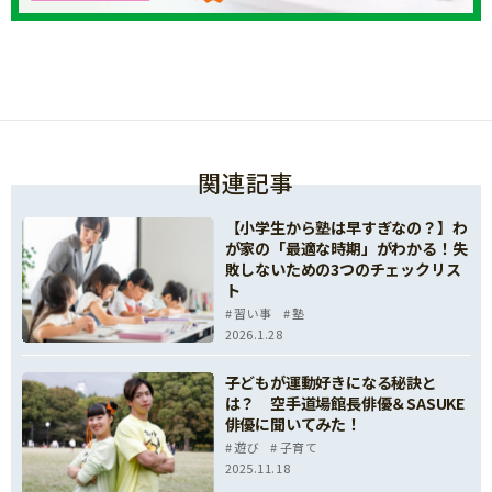
関連記事
【小学生から塾は早すぎなの？】わ
が家の「最適な時期」がわかる！失
敗しないための3つのチェックリス
ト
習い事
塾
2026.1.28
子どもが運動好きになる秘訣と
は？ 空手道場館長俳優＆SASUKE
俳優に聞いてみた！
遊び
子育て
2025.11.18