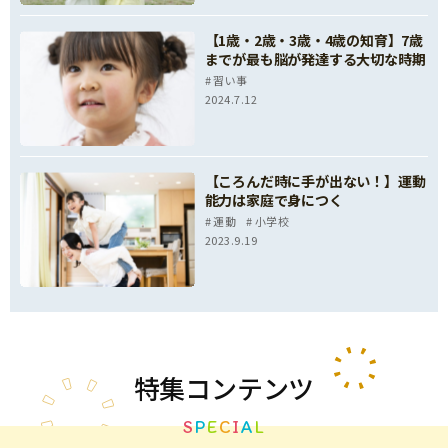
【1歳・2歳・3歳・4歳の知育】7歳
までが最も脳が発達する大切な時期
習い事
2024.7.12
【ころんだ時に手が出ない！】運動
能力は家庭で身につく
運動
小学校
2023.9.19
特集
コンテンツ
S
P
E
C
I
A
L