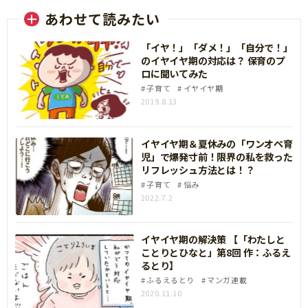
あわせて読みたい
「イヤ！」「ダメ！」「自分で！」
のイヤイヤ期の対応は？ 保育のプ
ロに聞いてみた
子育て
イヤイヤ期
2019.8.13
イヤイヤ期＆夏休みの「ワンオペ育
児」で爆発寸前！限界の私を救った
リフレッシュ方法とは！？
子育て
悩み
2022.7.2
イヤイヤ期の解決策 【「わたしと
ことりとひなと」第8回 作：ふるえ
るとり】
ふるえるとり
マンガ連載
2020.11.10