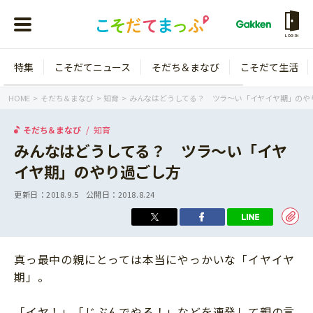
LOGIN
特集
こそだてニュース
そだち＆まなび
こそだて生活
会員登録
ログイン
HOME
そだち＆まなび
知育
みんなはどうしてる？ ツラ～い「イヤイヤ期」のや
そだち＆まなび
知育
みんなはどうしてる？ ツラ～い「イヤ
イヤ期」のやり過ごし方
年齢から探す
更新日：
2018.9.5
公開日：
2018.8.24
0歳
1歳
特集
2歳
3歳
真っ最中の親にとっては本当にやっかいな「イヤイヤ
年中
年長
こそだてニュース
期」。
小学1年生
小学2年生
イベント
そだち＆まなび
小学3年生
小学4年生
「イヤ！」「じぶんでやる！」などを連発して親の言