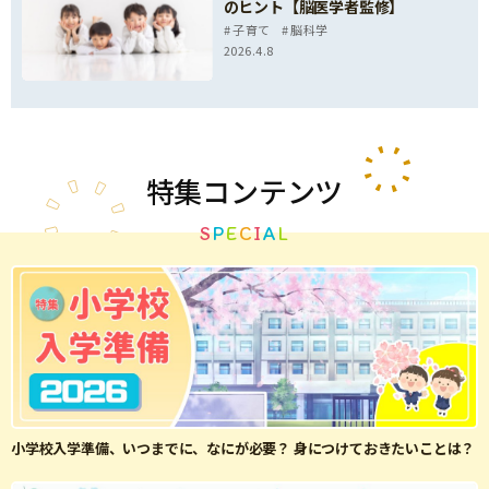
のヒント【脳医学者監修】
子育て
脳科学
2026.4.8
特集
コンテンツ
S
P
E
C
I
A
L
小学校入学準備、いつまでに、なにが必要？ 身につけておきたいことは？