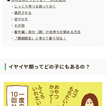
サイトのご利⽤にあたって
じっくり待つ＆放っておく
選択させる
個⼈情報について
甘やかす
お問い合わせ
その他
番外編：自分（親）の気持ちを鎮める方法
「期間限定」と考えて乗り切る！
イヤイヤ期ってどの子にもあるの？