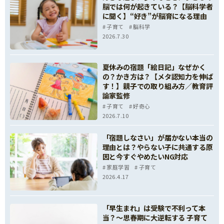
脳では何が起きている？【脳科学者
に聞く】“好き”が脳育になる理由
子育て
脳科学
2026.7.30
夏休みの宿題「絵日記」なぜかく
の？かき方は？【メタ認知力を伸ば
す！】親子での取り組み方／教育評
論家監修
子育て
好奇心
2026.7.10
「宿題しなさい」が届かない本当の
理由とは？やらない子に共通する原
因と今すぐやめたいNG対応
家庭学習
子育て
2026.4.17
「早生まれ」は受験で不利って本
当？～思春期に大逆転する 子育て