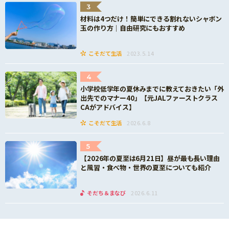
3
材料は4つだけ！簡単にできる割れないシャボン
玉の作り方｜自由研究にもおすすめ
こそだて生活
2023.5.14
4
小学校低学年の夏休みまでに教えておきたい「外
出先でのマナー40」【元JALファーストクラス
CAがアドバイス】
こそだて生活
2026.6.8
5
【2026年の夏至は6月21日】昼が最も長い理由
と風習・食べ物・世界の夏至についても紹介
そだち＆まなび
2026.6.11