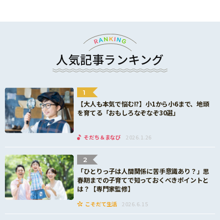
人気記事ランキング
1
【大人も本気で悩む!?】小1から小6まで、地頭
を育てる「おもしろなぞなぞ30選」
そだち＆まなび
2026.1.26
2
「ひとりっ子は人間関係に苦手意識あり？」思
春期までの子育てで知っておくべきポイントと
は？【専門家監修】
こそだて生活
2026.6.15