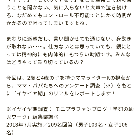
ニュース
うことを聞かない、気に入らないと大声で泣き続け
ワーク・ドリル
小学5年生
小学6年生
こそだて生活
る、なだめてもコントロール不可能でとにかく時間が
幼稚園・保育園
かかるので困ってしまいますよね。
住まい
こそだてマンガ
小学校
ファッション・美容
まわりに迷惑だし、言い聞かせても通じない、身動き
科学・プログラミング
が取れない……。仕方ないとは思っていても、親にと
行事・イベント
っては精神的にも肉体的にもつらい時期です。みんな
教育・学習
トラブル
はどうやって乗り切っているの？
絵本・読み聞かせ
親子でいっしょに
自由研究・工作
今回は、2歳と4歳の子を持つママライターKの視点か
人間関係
ら、ママ・パパたちへのアンケート調査（※）をもと
読書感想文
に「イヤイヤ期」のリアルをレポートします！
おでかけ
本・読書
家族
※イヤイヤ期調査： モニプラファンブログ「学研の幼
運動・あそび・ゲーム
料理
児ワーク」編集部調べ
英語
2018年7月実施／209名回答（男子103名・女子106
マネー
名）
習い事
健康