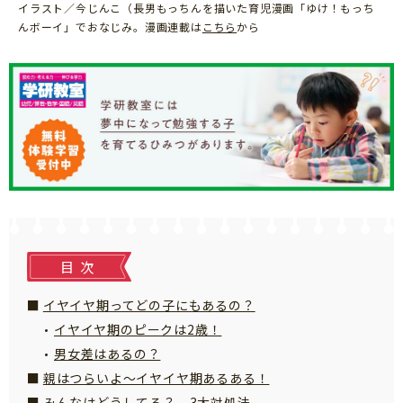
イラスト／今じんこ（長男もっちんを描いた育児漫画「ゆけ！もっち
知育
んボーイ」でおなじみ。漫画連載は
こちら
から
目次
イヤイヤ期ってどの子にもあるの？
イヤイヤ期のピークは2歳！
男女差はあるの？
親はつらいよ～イヤイヤ期あるある！
「こそだてまっぷ」とは
みんなはどうしてる？ 3大対処法