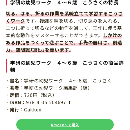
学研の幼児ワーク
４～６歳 こうさくの特長
切る、はる、折るの作業を系統立てて学習するこうさ
くワーク
です。複雑な線を切る、切り込みを入れる、
二つに折って切るなどの動作を通して、工作に使う基
本的な動作をマスターすることができます。
しかけの
ある作品をつくって遊ぶことで、手先の器用さ、創造
力、空間認知能力を養います
。
学研の幼児ワーク
４～６歳 こうさくの商品詳
細
書名
：学研の幼児ワーク ４～６歳 こうさく
著者
：学研の幼児ワーク編集部（編）
定価
：726円（税込）
ISBN
：978-4-05-204697-1
発行
：Gakken
Amazon で購入