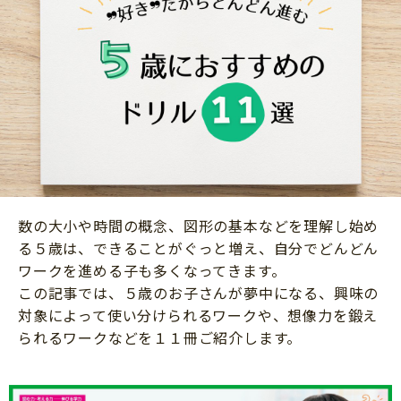
ニュース
ワーク・ドリル
小学5年生
小学6年生
こそだて生活
幼稚園・保育園
住まい
こそだてマンガ
小学校
ファッション・美容
科学・プログラミング
行事・イベント
教育・学習
トラブル
絵本・読み聞かせ
親子でいっしょに
自由研究・工作
数の大小や時間の概念、図形の基本などを理解し始め
人間関係
る５歳は、できることがぐっと増え、自分でどんどん
読書感想文
おでかけ
ワークを進める子も多くなってきます。
本・読書
この記事では、５歳のお子さんが夢中になる、興味の
家族
対象によって使い分けられるワークや、想像力を鍛え
運動・あそび・ゲーム
料理
られるワークなどを１１冊ご紹介します。
英語
マネー
習い事
健康