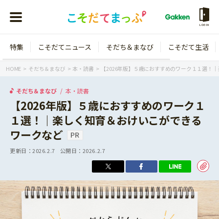
LOGIN
特集
こそだてニュース
そだち＆まなび
こそだて生活
会員登録
ログイン
HOME
そだち＆まなび
本・読書
【2026年版】５歳におすすめのワーク１１選！
そだち＆まなび
本・読書
【2026年版】５歳におすすめのワーク１
１選！｜楽しく知育＆おけいこができる
年齢から探す
ワークなど
0歳
1歳
更新日：
2026.2.7
公開日：
2026.2.7
特集
2歳
3歳
年中
年長
こそだてニュース
小学1年生
小学2年生
イベント
そだち＆まなび
小学3年生
小学4年生