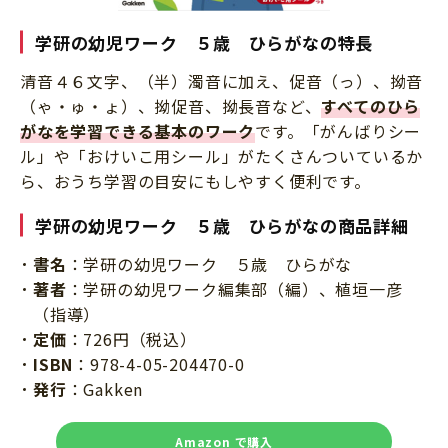
学研の幼児ワーク ５歳 ひらがなの特長
清音４６文字、（半）濁音に加え、促音（っ）、拗音
（ゃ・ゅ・ょ）、拗促音、拗長音など、
すべてのひら
がなを学習できる基本のワーク
です。「がんばりシー
ル」や「おけいこ用シール」がたくさんついているか
ら、おうち学習の目安にもしやすく便利です。
学研の幼児ワーク ５歳 ひらがなの商品詳細
書名
：学研の幼児ワーク ５歳 ひらがな
著者
：学研の幼児ワーク編集部（編）、植垣一彦
（指導）
定価
：726円（税込）
ISBN
：978-4-05-204470-0
発行
：Gakken
Amazon で購入