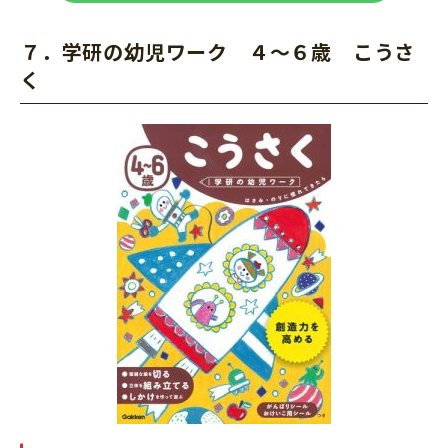
７．
学研の幼児ワーク
４～６歳 こうさ
く