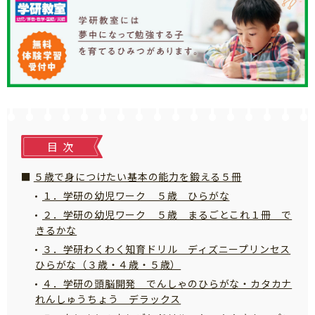
知育
目次
５歳で身につけたい基本の能力を鍛える５冊
１．学研の幼児ワーク ５歳 ひらがな
２．学研の幼児ワーク ５歳 まるごとこれ１冊 で
きるかな
３．学研わくわく知育ドリル ディズニープリンセス
ひらがな（３歳・４歳・５歳）
４．学研の頭脳開発 でんしゃのひらがな・カタカナ
れんしゅうちょう デラックス
「こそだてまっぷ」とは