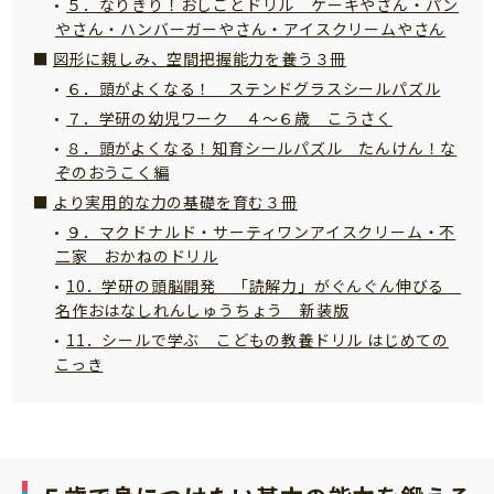
５．なりきり！おしごとドリル ケーキやさん・パン
サイトのご利⽤にあたって
やさん・ハンバーガーやさん・アイスクリームやさん
図形に親しみ、空間把握能力を養う３冊
個⼈情報について
６．頭がよくなる！ ステンドグラスシールパズル
お問い合わせ
７．学研の幼児ワーク ４～６歳 こうさく
８．頭がよくなる！知育シールパズル たんけん！な
ぞのおうこく編
より実用的な力の基礎を育む３冊
９．マクドナルド・サーティワンアイスクリーム・不
二家 おかねのドリル
10．学研の頭脳開発 「読解力」がぐんぐん伸びる
名作おはなしれんしゅうちょう 新装版
11．シールで学ぶ こどもの教養ドリル はじめての
こっき