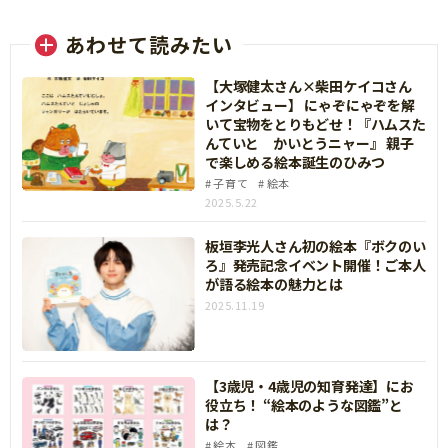
あわせて読みたい
【大塚健太さん×柴田ケイコさん
インタビュー】 にゃぞにゃぞを解
いて宝物をとりもどせ！『ハムスた
んていと かいとうニャー』 親子
で楽しめる絵本誕生のひみつ
子育て
絵本
2025.5.22
板垣李光人さん初の絵本『ボクのい
ろ』発売記念イベント開催！ご本人
が語る絵本の魅力とは
2025.11.19
【3歳児・4歳児の知育発達】にお
役立ち！ “絵本のような図鑑”と
は？
絵本
図鑑