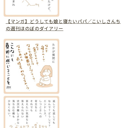
サイトのご利⽤にあたって
個⼈情報について
【マンガ】どうしても娘と寝たいパパ／こいしさんち
お問い合わせ
の週刊ほのぼのダイアリー