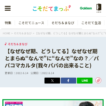
LOGIN
特集
こそだてニュース
そだち＆まなび
こそだて生活
会員登録
ログイン
HOME
そだち＆まなび
【なぜなぜ期、どうしてる】なぜなぜ期とまらぬ“なんで”に“
そだち＆まなび
【なぜなぜ期、どうしてる】なぜなぜ期
とまらぬ“なんで”に“なんで”なの？／パ
年齢から探す
パコマカルタ(我々パパの出来ること)
0歳
1歳
更新日：
2022.6.14
公開日：
2022.6.14
特集
2歳
3歳
年中
年長
こそだてニュース
小学1年生
小学2年生
イベント
そだち＆まなび
小学3年生
小学4年生