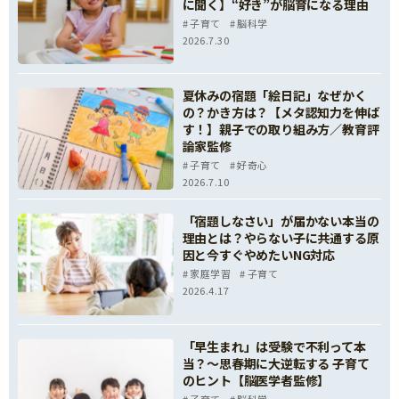
に聞く】“好き”が脳育になる理由
子育て
脳科学
2026.7.30
夏休みの宿題「絵日記」なぜかく
の？かき方は？【メタ認知力を伸ば
す！】親子での取り組み方／教育評
論家監修
子育て
好奇心
2026.7.10
「宿題しなさい」が届かない本当の
理由とは？やらない子に共通する原
因と今すぐやめたいNG対応
家庭学習
子育て
2026.4.17
「早生まれ」は受験で不利って本
当？～思春期に大逆転する 子育て
のヒント【脳医学者監修】