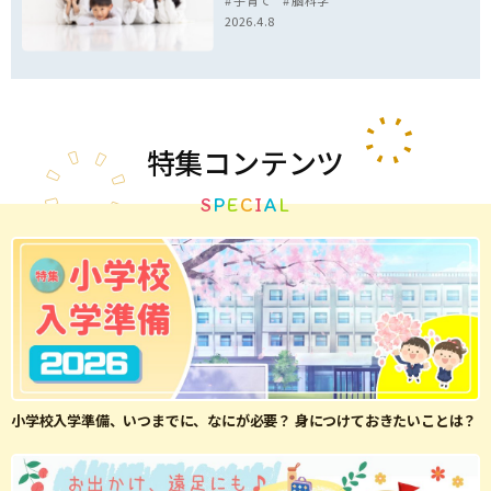
子育て
脳科学
2026.4.8
特集
コンテンツ
S
P
E
C
I
A
L
小学校入学準備、いつまでに、なにが必要？ 身につけておきたいことは？