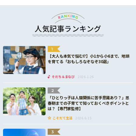
人気記事ランキング
1
【大人も本気で悩む!?】小1から小6まで、地頭
を育てる「おもしろなぞなぞ30選」
そだち＆まなび
2026.1.26
2
「ひとりっ子は人間関係に苦手意識あり？」思
春期までの子育てで知っておくべきポイントと
は？【専門家監修】
こそだて生活
2026.6.15
3