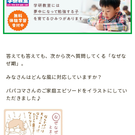
ニュース
ワーク・ドリル
小学5年生
小学6年生
こそだて生活
幼稚園・保育園
住まい
こそだてマンガ
小学校
ファッション・美容
科学・プログラミング
行事・イベント
教育・学習
答えても答えても、次から次へ質問してくる「なぜな
トラブル
絵本・読み聞かせ
ぜ期」。
親子でいっしょに
自由研究・工作
みなさんはどんな風に対応していますか？
人間関係
読書感想文
おでかけ
パパコマさんのご家庭エピソードをイラストにしてい
本・読書
ただきました♪
家族
運動・あそび・ゲーム
料理
英語
マネー
習い事
健康