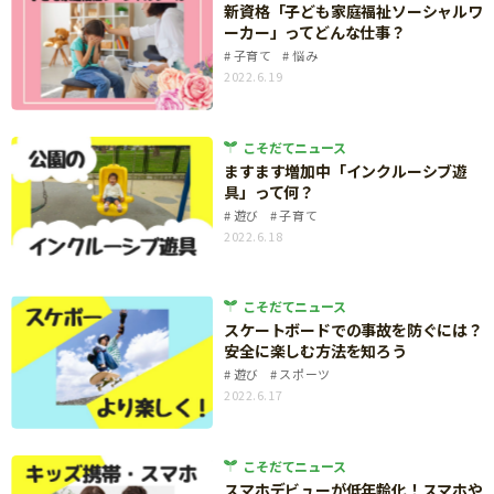
新資格「子ども家庭福祉ソーシャルワ
知育
ーカー」ってどんな仕事？
子育て
悩み
2022.6.19
こそだてニュース
ますます増加中「インクルーシブ遊
具」って何？
遊び
子育て
2022.6.18
こそだてニュース
スケートボードでの事故を防ぐには？
安全に楽しむ方法を知ろう
遊び
スポーツ
2022.6.17
こそだてニュース
「こそだてまっぷ」とは
スマホデビューが低年齢化！スマホや