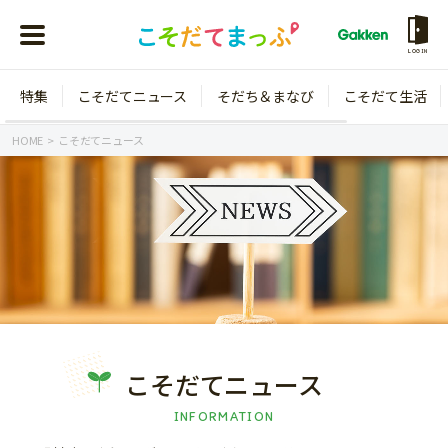
LOGIN
特集
こそだてニュース
そだち＆まなび
こそだて生活
会員登録
ログイン
HOME
こそだてニュース
年齢から探す
0歳
1歳
特集
2歳
3歳
年中
年長
こそだてニュース
こそだてニュース
小学1年生
小学2年生
INFORMATION
イベント
そだち＆まなび
小学3年生
小学4年生