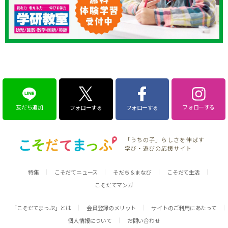
友だち追加
フォローする
フォローする
フォローする
「うちの子」らしさを伸ばす
学び・遊びの応援サイト
特集
こそだてニュース
そだち＆まなび
こそだて生活
こそだてマンガ
「こそだてまっぷ」とは
会員登録のメリット
サイトのご利用にあたって
個人情報について
お問い合わせ