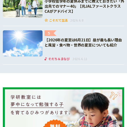
小学校低学年の夏休みまでに教えておきたい「外
出先でのマナー40」【元JALファーストクラス
CAがアドバイス】
こそだて生活
2026.6.8
5
【2026年の夏至は6月21日】昼が最も長い理由
と風習・食べ物・世界の夏至についても紹介
そだち＆まなび
2026.6.11