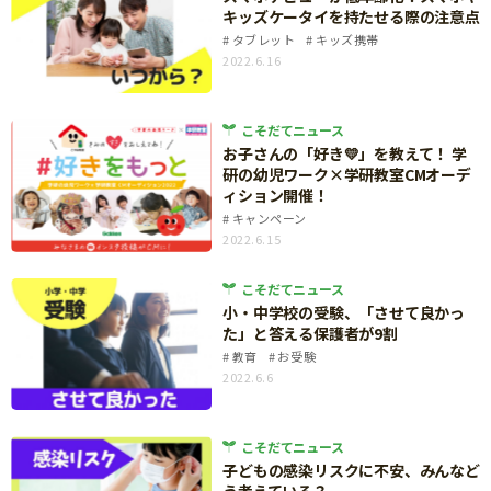
キッズケータイを持たせる際の注意点
サイトのご利⽤にあたって
タブレット
キッズ携帯
2022.6.16
個⼈情報について
お問い合わせ
こそだてニュース
お子さんの「好き💛」を教えて！ 学
研の幼児ワーク×学研教室CMオーデ
ィション開催！
キャンペーン
2022.6.15
こそだてニュース
小・中学校の受験、「させて良かっ
た」と答える保護者が9割
教育
お受験
2022.6.6
こそだてニュース
子どもの感染リスクに不安、みんなど