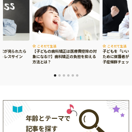
こそだて生活
こそだて生活
症状が見られたら
【子どもの歯科矯正は医療費控除の対
子どもを「いい
ストレスサイン
象になる⁉】歯科矯正の負担を抑える
ために保護者がで
方法とは？
子症候群チェッ
年齢とテーマで
記事を探す