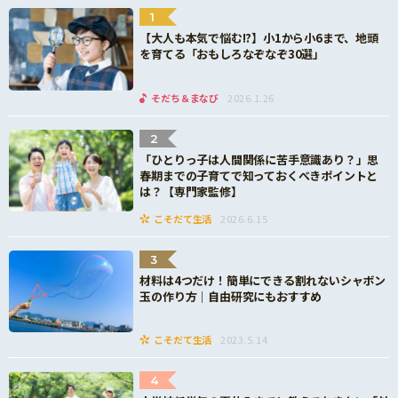
1
【大人も本気で悩む!?】小1から小6まで、地頭
を育てる「おもしろなぞなぞ30選」
そだち＆まなび
2026.1.26
2
「ひとりっ子は人間関係に苦手意識あり？」思
春期までの子育てで知っておくべきポイントと
は？【専門家監修】
こそだて生活
2026.6.15
3
材料は4つだけ！簡単にできる割れないシャボン
玉の作り方｜自由研究にもおすすめ
こそだて生活
2023.5.14
4