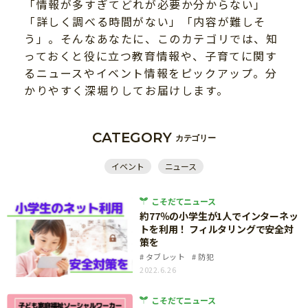
「情報が多すぎてどれが必要か分からない」
ニュース
ワーク・ドリル
「詳しく調べる時間がない」「内容が難しそ
小学5年生
小学6年生
こそだて生活
う」。そんなあなたに、このカテゴリでは、知
幼稚園・保育園
っておくと役に立つ教育情報や、子育てに関す
住まい
こそだてマンガ
小学校
るニュースやイベント情報をピックアップ。分
ファッション・美容
かりやすく深堀りしてお届けします。
科学・プログラミング
行事・イベント
教育・学習
トラブル
CATEGORY
カテゴリー
絵本・読み聞かせ
親子でいっしょに
イベント
ニュース
自由研究・工作
人間関係
読書感想文
こそだてニュース
おでかけ
約77％の小学生が1人でインターネッ
本・読書
家族
トを利用！ フィルタリングで安全対
運動・あそび・ゲーム
策を
料理
タブレット
防犯
英語
2022.6.26
マネー
習い事
こそだてニュース
健康