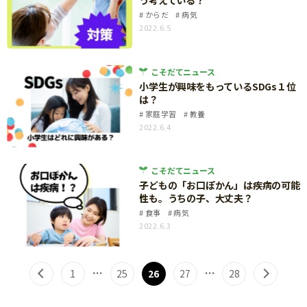
う考えている？
からだ
病気
2022.6.5
こそだてニュース
小学生が興味をもっているSDGs１位
は？
家庭学習
教養
2022.6.4
こそだてニュース
子どもの「お口ぽかん」は疾病の可能
性も。うちの子、大丈夫？
食事
病気
2022.6.3
…
…
1
25
26
27
28