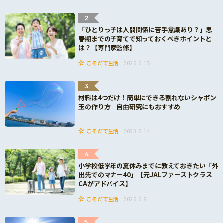
2
「ひとりっ子は人間関係に苦手意識あり？」思
春期までの子育てで知っておくべきポイントと
は？【専門家監修】
こそだて生活
2026.6.15
3
材料は4つだけ！簡単にできる割れないシャボン
玉の作り方｜自由研究にもおすすめ
こそだて生活
2023.5.14
4
小学校低学年の夏休みまでに教えておきたい「外
出先でのマナー40」【元JALファーストクラス
CAがアドバイス】
こそだて生活
2026.6.8
5