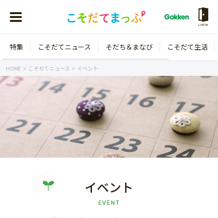
LOGIN
特集
こそだてニュース
そだち＆まなび
こそだて生活
会員登録
ログイン
HOME
こそだてニュース
イベント
年齢から探す
0歳
1歳
特集
2歳
3歳
年中
年長
イベント
こそだてニュース
小学1年生
小学2年生
EVENT
イベント
そだち＆まなび
小学3年生
小学4年生