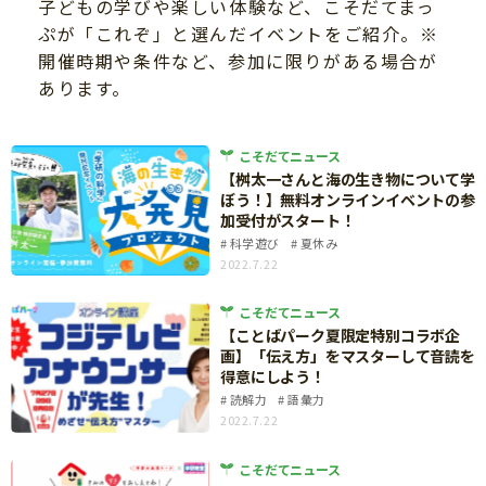
子どもの学びや楽しい体験など、こそだてまっ
ニュース
ワーク・ドリル
ぷが「これぞ」と選んだイベントをご紹介。※
小学5年生
小学6年生
こそだて生活
開催時期や条件など、参加に限りがある場合が
幼稚園・保育園
あります。
住まい
こそだてマンガ
小学校
ファッション・美容
科学・プログラミング
こそだてニュース
行事・イベント
【桝太一さんと海の生き物について学
教育・学習
ぼう！】無料オンラインイベントの参
トラブル
加受付がスタート！
絵本・読み聞かせ
親子でいっしょに
科学遊び
夏休み
自由研究・工作
2022.7.22
人間関係
読書感想文
こそだてニュース
おでかけ
【ことばパーク夏限定特別コラボ企
本・読書
画】「伝え方」をマスターして音読を
家族
得意にしよう！
運動・あそび・ゲーム
料理
読解力
語彙力
英語
2022.7.22
マネー
習い事
こそだてニュース
健康