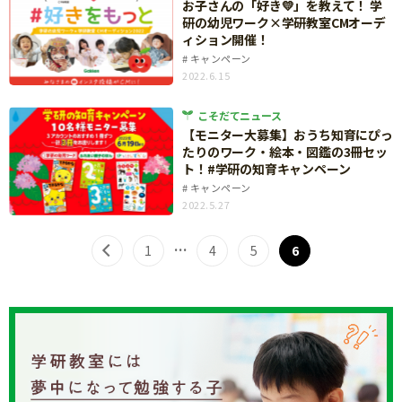
お子さんの「好き💛」を教えて！ 学
知育
研の幼児ワーク×学研教室CMオーデ
ィション開催！
キャンペーン
2022.6.15
こそだてニュース
【モニター大募集】おうち知育にぴっ
たりのワーク・絵本・図鑑の3冊セッ
ト！#学研の知育キャンペーン
キャンペーン
2022.5.27
…
1
4
5
6
「こそだてまっぷ」とは