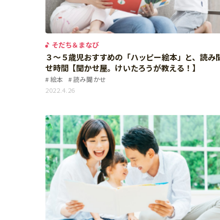
習い事
健康
知育
そだち＆まなび
３～５歳児おすすめの「ハッピー絵本」と、読み
せ時間【聞かせ屋。けいたろうが教える！】
絵本
読み聞かせ
2022.4.26
「こそだてまっぷ」とは
サイトのご利⽤にあたって