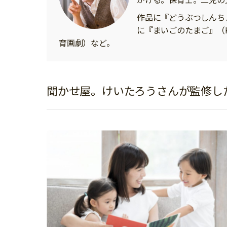
イベント
そだち＆まなび
小学3年生
小学4年生
作品に『どうぶつしんち
ニュース
に『まいごのたまご』（K
ワーク・ドリル
小学5年生
小学6年生
こそだて生活
育画劇）など。
幼稚園・保育園
住まい
こそだてマンガ
小学校
ファッション・美容
科学・プログラミング
聞かせ屋。けいたろうさんが監修し
行事・イベント
教育・学習
トラブル
絵本・読み聞かせ
親子でいっしょに
自由研究・工作
人間関係
読書感想文
おでかけ
本・読書
家族
運動・あそび・ゲーム
料理
英語
マネー