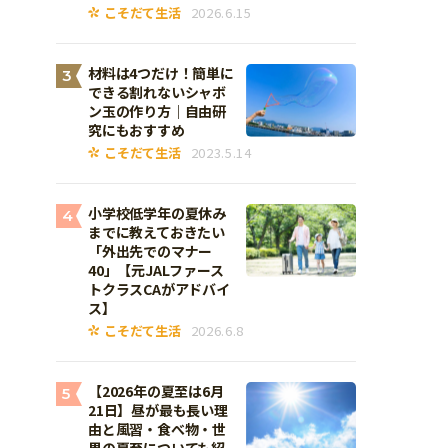
こそだて生活
2026.6.15
材料は4つだけ！簡単に
3
できる割れないシャボ
ン玉の作り方｜自由研
究にもおすすめ
こそだて生活
2023.5.14
小学校低学年の夏休み
4
までに教えておきたい
「外出先でのマナー
40」【元JALファース
トクラスCAがアドバイ
ス】
こそだて生活
2026.6.8
【2026年の夏至は6月
5
21日】昼が最も長い理
由と風習・食べ物・世
界の夏至についても紹