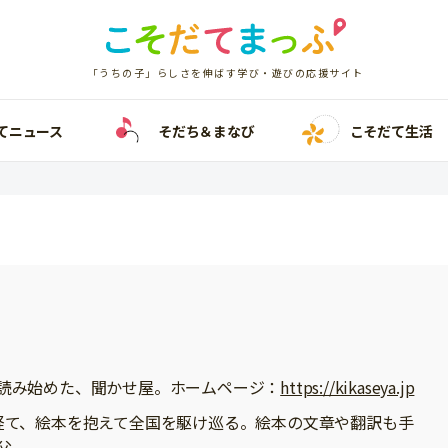
「うちの子」らしさを伸ばす学び・遊びの応援サイト
てニュース
そだち＆まなび
こそだて生活
読み始めた、聞かせ屋。ホームページ：
https://kikaseya.jp
経て、絵本を抱えて全国を駆け巡る。絵本の文章や翻訳も手
父。