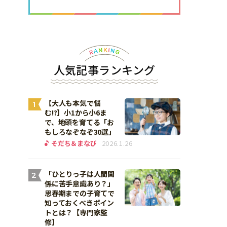
人気記事ランキング
【大人も本気で悩
1
む!?】小1から小6ま
で、地頭を育てる「お
もしろなぞなぞ30選」
そだち＆まなび
2026.1.26
「ひとりっ子は人間関
2
係に苦手意識あり？」
思春期までの子育てで
知っておくべきポイン
トとは？【専門家監
修】