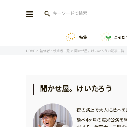
特集
こそだ
会員登録
ログイン
HOME
監修者・執筆者一覧
聞かせ屋。けいたろうの記事一覧
年齢から探す
聞かせ屋。けいたろう
0歳
1歳
特集
2歳
3歳
夜の路上で大人に絵本を
年中
年長
こそだてニュース
延べ4ヶ月の渡米公演を
小学1年生
小学2年生
がける。保育士。二児の