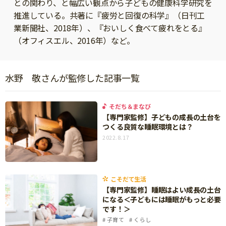
との関わり、と幅広い観点から子どもの健康科学研究を
ニュース
推進している。共著に『疲労と回復の科学』（日刊工
ワーク・ドリル
小学5年生
小学6年生
こそだて生活
業新聞社、2018年）、『おいしく食べて疲れをとる』
幼稚園・保育園
（オフィスエル、2016年）など。
住まい
こそだてマンガ
小学校
ファッション・美容
科学・プログラミング
水野 敬さんが監修した記事一覧
行事・イベント
教育・学習
トラブル
絵本・読み聞かせ
そだち＆まなび
親子でいっしょに
【専門家監修】子どもの成長の土台を
自由研究・工作
つくる良質な睡眠環境とは？
人間関係
2022.8.17
読書感想文
おでかけ
本・読書
家族
運動・あそび・ゲーム
こそだて生活
料理
【専門家監修】睡眠はよい成長の土台
英語
になる＜子どもには睡眠がもっと必要
マネー
です！＞
習い事
子育て
くらし
健康