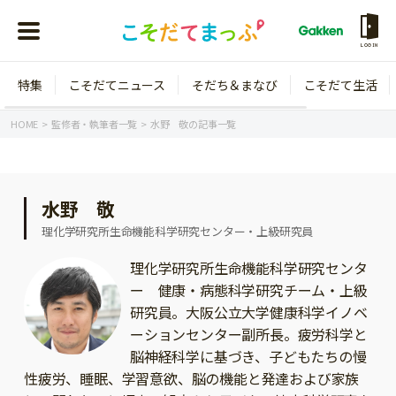
LOGIN
特集
こそだてニュース
そだち＆まなび
こそだて生活
会員登録
ログイン
HOME
監修者・執筆者一覧
水野 敬の記事一覧
水野 敬
年齢から探す
理化学研究所生命機能科学研究センター・上級研究員
0歳
1歳
理化学研究所生命機能科学研究センタ
ー 健康・病態科学研究チーム・上級
特集
2歳
3歳
研究員。大阪公立大学健康科学イノベ
年中
年長
ーションセンター副所長。疲労科学と
こそだてニュース
脳神経科学に基づき、子どもたちの慢
小学1年生
小学2年生
イベント
性疲労、睡眠、学習意欲、脳の機能と発達および家族
そだち＆まなび
小学3年生
小学4年生