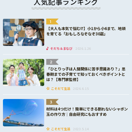
人気記事ランキング
1
【大人も本気で悩む!?】小1から小6まで、地頭
を育てる「おもしろなぞなぞ30選」
そだち＆まなび
2026.1.26
2
「ひとりっ子は人間関係に苦手意識あり？」思
春期までの子育てで知っておくべきポイントと
は？【専門家監修】
こそだて生活
2026.6.15
3
材料は4つだけ！簡単にできる割れないシャボン
玉の作り方｜自由研究にもおすすめ
こそだて生活
2023.5.14