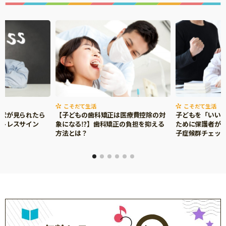
サイトのご利⽤にあたって
個⼈情報について
お問い合わせ
こそだて生活
こそだて生活
症状が見られたら
【子どもの歯科矯正は医療費控除の対
子どもを「いい
ストレスサイン
象になる⁉】歯科矯正の負担を抑える
ために保護者がで
方法とは？
子症候群チェッ