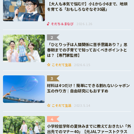
【大人も本気で悩む!?】小1から小6まで、地頭
を育てる「おもしろなぞなぞ30選」
そだち＆まなび
2026.1.26
2
「ひとりっ子は人間関係に苦手意識あり？」思
春期までの子育てで知っておくべきポイントと
は？【専門家監修】
こそだて生活
2026.6.15
3
材料は4つだけ！簡単にできる割れないシャボン
玉の作り方｜自由研究にもおすすめ
こそだて生活
2023.5.14
4
小学校低学年の夏休みまでに教えておきたい「外
出先でのマナー40」【元JALファーストクラス