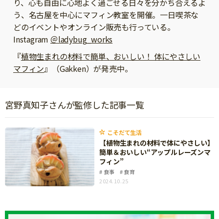
り、心も自由に心地よく過ごせる日々を分かち合えるよ
ニュース
う、名古屋を中心にマフィン教室を開催。一日喫茶な
ワーク・ドリル
小学5年生
小学6年生
こそだて生活
どのイベントやオンライン販売も行っている。
幼稚園・保育園
Instagram
＠ladybug_works
住まい
こそだてマンガ
小学校
『
植物生まれの材料で簡単、おいしい！ 体にやさしい
ファッション・美容
科学・プログラミング
マフィン
』（Gakken）が発売中。
行事・イベント
教育・学習
トラブル
絵本・読み聞かせ
宮野真知子さんが監修した記事一覧
親子でいっしょに
自由研究・工作
人間関係
こそだて生活
読書感想文
【植物生まれの材料で体にやさしい】
おでかけ
簡単＆おいしい“アップルレーズンマ
本・読書
フィン”
家族
運動・あそび・ゲーム
食事
食育
料理
2024.10.25
英語
マネー
習い事
健康