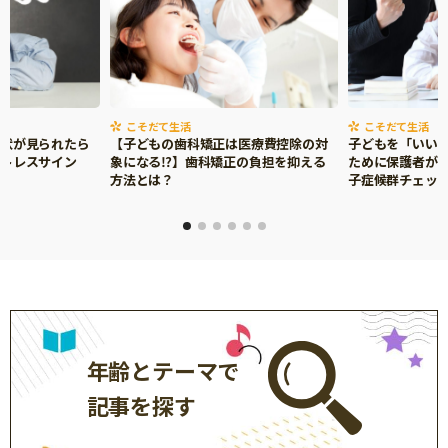
サイトのご利⽤にあたって
個⼈情報について
お問い合わせ
こそだて生活
こそだて生活
症状が見られたら
【子どもの歯科矯正は医療費控除の対
子どもを「いい
ストレスサイン
象になる⁉】歯科矯正の負担を抑える
ために保護者がで
方法とは？
子症候群チェッ
年齢とテーマで
記事を探す