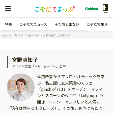
LOGIN
特集
こそだてニュース
そだち＆まなび
こそだて生活
会員登録
ログイン
HOME
監修者・執筆者一覧
宮野真知子の記事一覧
宮野真知子
年齢から探す
マフィン教室「ladybug works」主宰
0歳
1歳
体質改善からマクロビオティックを学
び、名古屋に玄米菜食のカフェ
特集
2歳
3歳
「pinch of salt」をオープン。マフィ
年中
年長
ンとスコーンの専門店「ladybug」も
こそだてニュース
開き、ヘルシーでおいしいと人気に
小学1年生
小学2年生
イベント
（現在は両店ともクローズ）。その後、身体はもとよ
そだち＆まなび
小学3年生
小学4年生