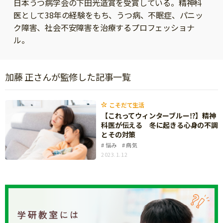
日本うつ病学会の下田光造賞を受賞している。精神科
ニュース
医として38年の経験をもち、うつ病、不眠症、パニッ
ワーク・ドリル
小学5年生
小学6年生
こそだて生活
ク障害、社会不安障害を治療するプロフェッショナ
幼稚園・保育園
ル。
住まい
こそだてマンガ
小学校
ファッション・美容
科学・プログラミング
加藤 正さんが監修した記事一覧
行事・イベント
教育・学習
トラブル
絵本・読み聞かせ
こそだて生活
親子でいっしょに
【これってウィンターブルー⁉】精神
自由研究・工作
科医が伝える 冬に起きる心身の不調
人間関係
とその対策
読書感想文
悩み
病気
おでかけ
2023.1.12
本・読書
家族
運動・あそび・ゲーム
料理
英語
マネー
習い事
健康