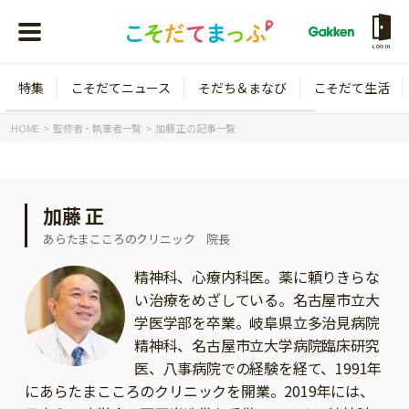
LOGIN
特集
こそだてニュース
そだち＆まなび
こそだて生活
会員登録
ログイン
HOME
監修者・執筆者一覧
加藤 正の記事一覧
加藤 正
年齢から探す
あらたまこころのクリニック 院長
0歳
1歳
精神科、心療内科医。薬に頼りきらな
い治療をめざしている。名古屋市立大
特集
2歳
3歳
学医学部を卒業。岐阜県立多治見病院
年中
年長
精神科、名古屋市立大学病院臨床研究
こそだてニュース
医、八事病院での経験を経て、1991年
小学1年生
小学2年生
イベント
にあらたまこころのクリニックを開業。2019年には、
そだち＆まなび
小学3年生
小学4年生