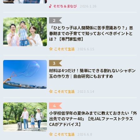
そだち＆まなび
2026.1.26
2
「ひとりっ子は人間関係に苦手意識あり？」思
春期までの子育てで知っておくべきポイントと
は？【専門家監修】
こそだて生活
2026.6.15
3
材料は4つだけ！簡単にできる割れないシャボン
玉の作り方｜自由研究にもおすすめ
こそだて生活
2023.5.14
4
小学校低学年の夏休みまでに教えておきたい「外
出先でのマナー40」【元JALファーストクラス
CAがアドバイス】
こそだて生活
2026.6.8