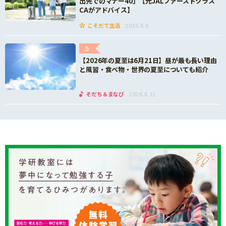
出先でのマナー40」【元JALファーストクラス
CAがアドバイス】
こそだて生活
2026.6.8
5
【2026年の夏至は6月21日】昼が最も長い理由
と風習・食べ物・世界の夏至についても紹介
そだち＆まなび
2026.6.11