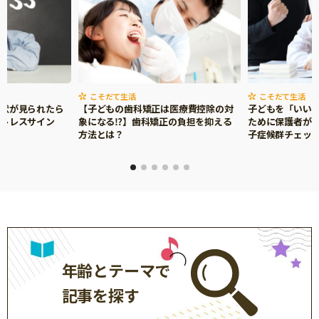
こそだて生活
こそだて生活
症状が見られたら
【子どもの歯科矯正は医療費控除の対
子どもを「いい
ストレスサイン
象になる⁉】歯科矯正の負担を抑える
ために保護者がで
方法とは？
子症候群チェッ
年齢とテーマで
記事を探す