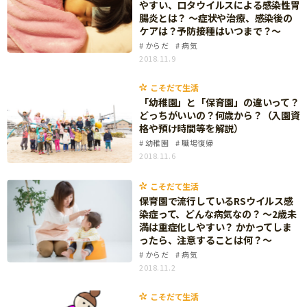
やすい、ロタウイルスによる感染性胃
知育
腸炎とは？ ～症状や治療、感染後の
ケアは？予防接種はいつまで？～
からだ
病気
2018.11.9
こそだて生活
「幼稚園」と「保育園」の違いって？
どっちがいいの？何歳から？（入園資
格や預け時間等を解説）
幼稚園
職場復帰
2018.11.6
こそだて生活
保育園で流行しているRSウイルス感
染症って、どんな病気なの？ ～2歳未
満は重症化しやすい？ かかってしま
ったら、注意することは何？～
からだ
病気
2018.11.2
こそだて生活
「こそだてまっぷ」とは