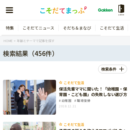
LOGIN
特集
こそだてニュース
そだち＆まなび
こそだて生活
会員登録
ログイン
HOME
年齢とテーマで記事を探す
検索結果（456件）
検索条件
年齢から探す
こそだて生活
0歳
1歳
保活先輩ママに聞いた！「幼稚園・保
育園・こども園」の失敗しない選び方
特集
2歳
3歳
幼稚園
職場復帰
2018.12.21
年中
年長
こそだてニュース
小学1年生
小学2年生
イベント
こそだて生活
そだち＆まなび
小学3年生
小学4年生