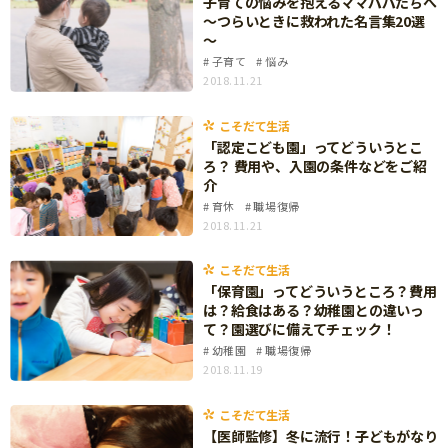
子育ての悩みを抱えるママパパたちへ
ニュース
～つらいときに救われた名言集20選
ワーク・ドリル
小学5年生
小学6年生
こそだて生活
～
子育て
悩み
幼稚園・保育園
住まい
2018.11.21
こそだてマンガ
小学校
ファッション・美容
こそだて生活
科学・プログラミング
「認定こども園」ってどういうとこ
行事・イベント
ろ？ 費用や、入園の条件などをご紹
教育・学習
介
トラブル
育休
職場復帰
絵本・読み聞かせ
親子でいっしょに
2018.11.21
自由研究・工作
人間関係
こそだて生活
読書感想文
「保育園」ってどういうところ？費用
おでかけ
は？給食はある？幼稚園との違いっ
本・読書
て？園選びに備えてチェック！
家族
運動・あそび・ゲーム
幼稚園
職場復帰
料理
2018.11.19
英語
マネー
こそだて生活
習い事
【医師監修】冬に流行！子どもがなり
健康