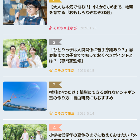
【大人も本気で悩む!?】小1から小6まで、地頭
を育てる「おもしろなぞなぞ30選」
そだち＆まなび
2026.1.26
2
「ひとりっ子は人間関係に苦手意識あり？」思
春期までの子育てで知っておくべきポイントと
は？【専門家監修】
こそだて生活
2026.6.15
3
材料は4つだけ！簡単にできる割れないシャボン
玉の作り方｜自由研究にもおすすめ
こそだて生活
2023.5.14
4
小学校低学年の夏休みまでに教えておきたい「外