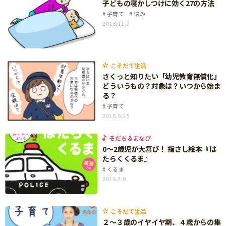
子どもの寝かしつけに効く27の方法
サイトのご利⽤にあたって
子育て
悩み
2018.11.2
個⼈情報について
お問い合わせ
こそだて生活
さくっと知りたい「幼児教育無償化」
どういうもの？対象は？いつから始ま
る？
子育て
2018.9.25
そだち＆まなび
0～2歳児が大喜び！ 指さし絵本『は
たらくくるま』
くるま
2018.2.9
こそだて生活
２～３歳のイヤイヤ期、４歳からの集