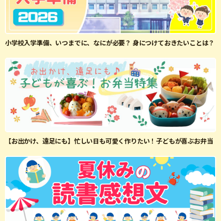
小学校入学準備、いつまでに、なにが必要？ 身につけておきたいことは？
【お出かけ、遠足にも】忙しい日も可愛く作りたい！子どもが喜ぶお弁当