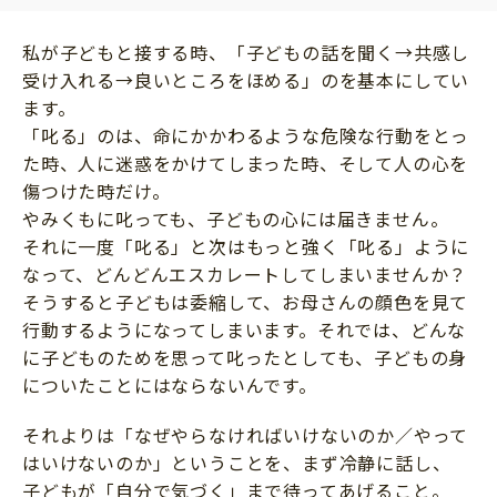
サイトのご利⽤にあたって
私が子どもと接する時、「子どもの話を聞く→共感し
個⼈情報について
受け入れる→良いところをほめる」のを基本にしてい
お問い合わせ
ます。
「叱る」のは、命にかかわるような危険な行動をとっ
た時、人に迷惑をかけてしまった時、そして人の心を
傷つけた時だけ。
やみくもに叱っても、子どもの心には届きません。
それに一度「叱る」と次はもっと強く「叱る」ように
なって、どんどんエスカレートしてしまいませんか？
そうすると子どもは委縮して、お母さんの顔色を見て
行動するようになってしまいます。それでは、どんな
に子どものためを思って叱ったとしても、子どもの身
についたことにはならないんです。
それよりは「なぜやらなければいけないのか／やって
はいけないのか」ということを、まず冷静に話し、
子どもが「自分で気づく」まで待ってあげること。