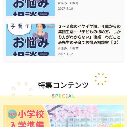
悩み
教育
2017.4.19
２～３歳のイヤイヤ期、４歳からの
集団生活…「子どものほめ方、しか
り方がわからない」後編 わだこと
み先生の子育てお悩み相談室【２】
悩み
教育
2017.4.12
特集
コンテンツ
S
P
E
C
I
A
L