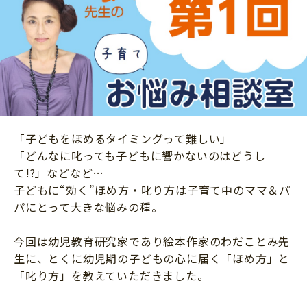
ニュース
ワーク・ドリル
小学5年生
小学6年生
こそだて生活
幼稚園・保育園
住まい
こそだてマンガ
小学校
ファッション・美容
科学・プログラミング
行事・イベント
教育・学習
トラブル
「子どもをほめるタイミングって難しい」
絵本・読み聞かせ
親子でいっしょに
「どんなに叱っても子どもに響かないのはどうし
自由研究・工作
て!?」などなど…
人間関係
子どもに“効く”ほめ方・叱り方は子育て中のママ＆パ
読書感想文
おでかけ
パにとって大きな悩みの種。
本・読書
家族
今回は幼児教育研究家であり絵本作家のわだことみ先
運動・あそび・ゲーム
料理
生に、とくに幼児期の子どもの心に届く「ほめ方」と
英語
「叱り方」を教えていただきました。
マネー
習い事
健康