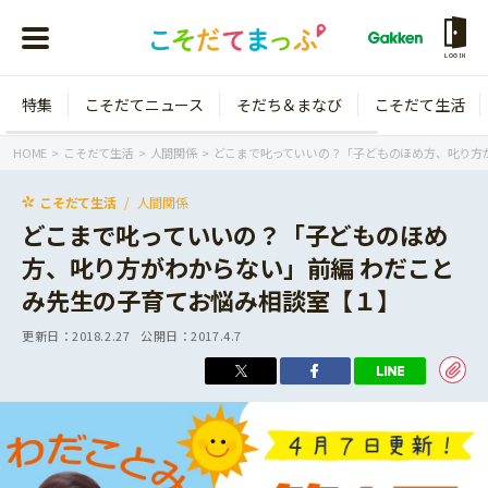
LOGIN
特集
こそだてニュース
そだち＆まなび
こそだて生活
会員登録
ログイン
HOME
こそだて生活
人間関係
どこまで叱っていいの？「子どものほめ方、叱り方
こそだて生活
人間関係
どこまで叱っていいの？「子どものほめ
方、叱り方がわからない」前編 わだこと
年齢から探す
み先生の子育てお悩み相談室【１】
0歳
1歳
更新日：
2018.2.27
公開日：
2017.4.7
特集
2歳
3歳
年中
年長
こそだてニュース
小学1年生
小学2年生
イベント
そだち＆まなび
小学3年生
小学4年生