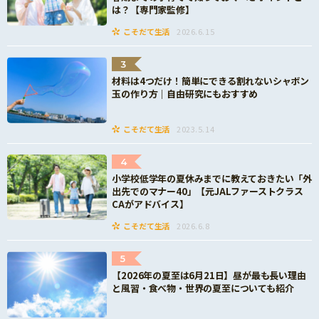
は？【専門家監修】
こそだて生活
2026.6.15
3
材料は4つだけ！簡単にできる割れないシャボン
玉の作り方｜自由研究にもおすすめ
こそだて生活
2023.5.14
4
小学校低学年の夏休みまでに教えておきたい「外
出先でのマナー40」【元JALファーストクラス
CAがアドバイス】
こそだて生活
2026.6.8
5
【2026年の夏至は6月21日】昼が最も長い理由
と風習・食べ物・世界の夏至についても紹介