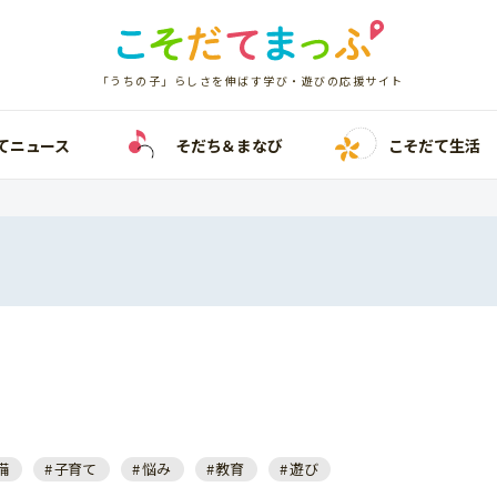
「うちの子」らしさを伸ばす学び・遊びの応援サイト
てニュース
そだち＆まなび
こそだて生活
備
子育て
悩み
教育
遊び