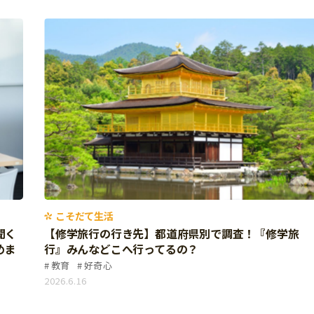
こそだて生活
聞く
【修学旅行の行き先】都道府県別で調査！『修学旅
めま
行』みんなどこへ行ってるの？
教育
好奇心
2026.6.16