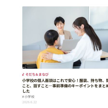
イベント
そだち＆まなび
小学3年生
小学4年生
ニュース
ワーク・ドリル
小学5年生
小学6年生
こそだて生活
幼稚園・保育園
住まい
こそだてマンガ
小学校
ファッション・美容
科学・プログラミング
行事・イベント
教育・学習
トラブル
絵本・読み聞かせ
親子でいっしょに
自由研究・工作
人間関係
そだち＆まなび
読書感想文
おでかけ
小学校の個人面談はこれで安心！服装、持ち物、
本・読書
こと、話すこと…事前準備のキーポイントをまと
家族
した
運動・あそび・ゲーム
料理
小学校
英語
2026.6.22
マネー