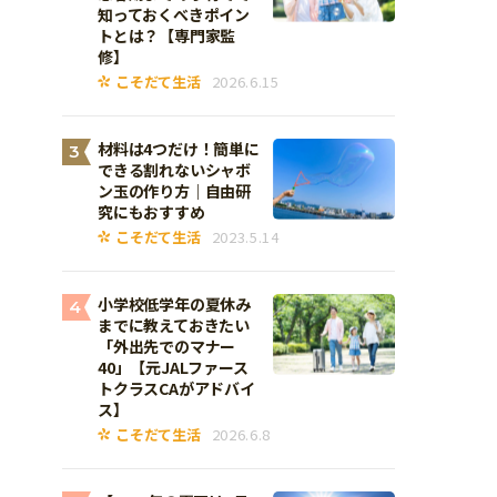
知っておくべきポイン
トとは？【専門家監
修】
こそだて生活
2026.6.15
材料は4つだけ！簡単に
3
できる割れないシャボ
ン玉の作り方｜自由研
究にもおすすめ
こそだて生活
2023.5.14
小学校低学年の夏休み
4
までに教えておきたい
「外出先でのマナー
40」【元JALファース
トクラスCAがアドバイ
ス】
こそだて生活
2026.6.8