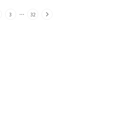
3
…
32