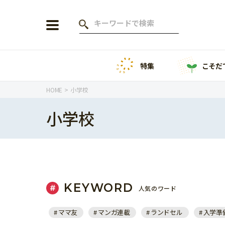
特集
こそだ
会員登録
ログイン
HOME
小学校
小学校
年齢から探す
0歳
1歳
特集
2歳
3歳
KEYWORD
人気のワード
年中
年長
こそだてニュース
ママ友
マンガ連載
ランドセル
入学準
小学1年生
小学2年生