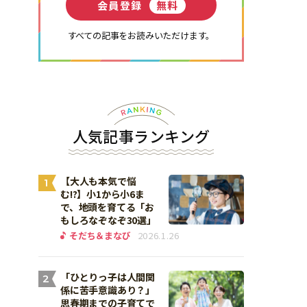
会員登録
無料
すべての記事をお読みいただけます。
人気記事ランキング
【大人も本気で悩
1
む!?】小1から小6ま
で、地頭を育てる「お
もしろなぞなぞ30選」
そだち＆まなび
2026.1.26
「ひとりっ子は人間関
2
係に苦手意識あり？」
思春期までの子育てで