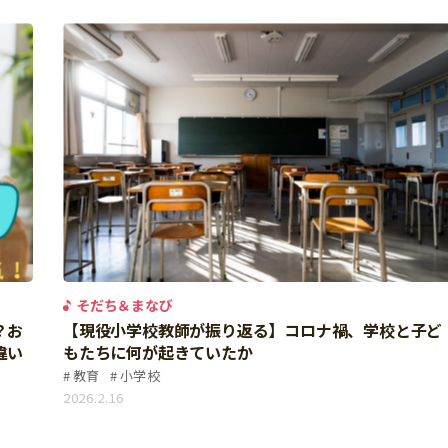
そだち＆まなび
？お
【現役小学校教師が振り返る】コロナ禍、学校と子ど
違い
もたちに何が起きていたか
教育
小学校
2026.2.16