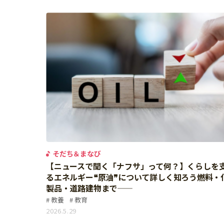
習い事
健康
知育
そだち＆まなび
【ニュースで聞く「ナフサ」って何？】くらしを
るエネルギー❝原油❞について詳しく知ろう――燃料・
製品・道路建物まで――
教養
教育
「こそだてまっぷ」とは
2026.5.29
サイトのご利⽤にあたって