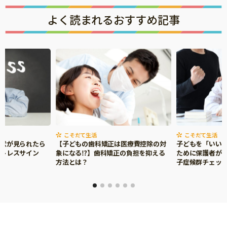
よく読まれるおすすめ記事
こそだて生活
こそだて生活
症状が見られたら
【子どもの歯科矯正は医療費控除の対
子どもを「いい
ストレスサイン
象になる⁉】歯科矯正の負担を抑える
ために保護者がで
方法とは？
子症候群チェッ