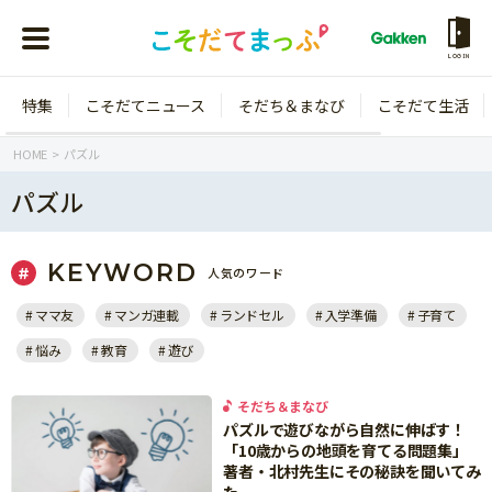
LOGIN
特集
こそだてニュース
そだち＆まなび
こそだて生活
会員登録
ログイン
HOME
パズル
パズル
KEYWORD
人気のワード
年齢から探す
ママ友
マンガ連載
ランドセル
入学準備
子育て
0歳
1歳
悩み
教育
遊び
特集
2歳
3歳
年中
年長
そだち＆まなび
こそだてニュース
パズルで遊びながら自然に伸ばす！
小学1年生
小学2年生
「10歳からの地頭を育てる問題集」
イベント
著者・北村先生にその秘訣を聞いてみ
そだち＆まなび
小学3年生
小学4年生