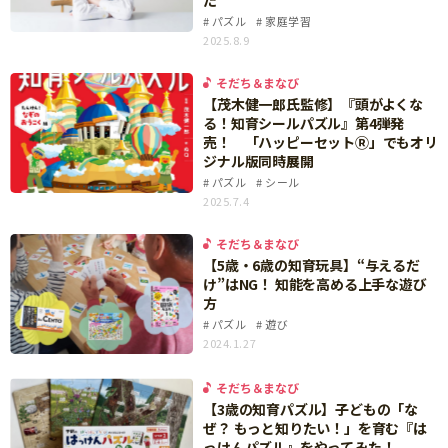
た
ニュース
パズル
家庭学習
ワーク・ドリル
小学5年生
小学6年生
こそだて生活
2025.8.9
幼稚園・保育園
住まい
そだち＆まなび
こそだてマンガ
小学校
【茂木健一郎氏監修】『頭がよくな
ファッション・美容
る！知育シールパズル』第4弾発
科学・プログラミング
売！ 「ハッピーセットⓇ」でもオリ
行事・イベント
ジナル版同時展開
教育・学習
パズル
シール
トラブル
2025.7.4
絵本・読み聞かせ
親子でいっしょに
自由研究・工作
そだち＆まなび
人間関係
【5歳・6歳の知育玩具】“与えるだ
読書感想文
け”はNG！ 知能を高める上手な遊び
おでかけ
方
本・読書
パズル
遊び
家族
2024.1.27
運動・あそび・ゲーム
料理
英語
そだち＆まなび
マネー
【3歳の知育パズル】子どもの「な
習い事
ぜ？ もっと知りたい！」を育む『は
健康
っけんパズル』をやってみた！