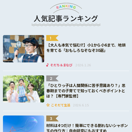
人気記事ランキング
1
【大人も本気で悩む!?】小1から小6まで、地頭
を育てる「おもしろなぞなぞ30選」
そだち＆まなび
2026.1.26
2
「ひとりっ子は人間関係に苦手意識あり？」思
春期までの子育てで知っておくべきポイントと
は？【専門家監修】
こそだて生活
2026.6.15
3
材料は4つだけ！簡単にできる割れないシャボン
玉の作り方｜自由研究にもおすすめ