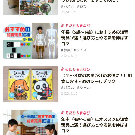
知育
パズル
遊び
2024.1.26
そだち＆まなび
年長（5歳～6歳）におすすめの知育
玩具16選！選び方とやる気を伸ばす
コツ
算数
クイズ
2023.6.18
そだち＆まなび
【２～３歳のお出かけのお供に！】知
育におすすめのシールブック
パズル
シール
2023.6.16
そだち＆まなび
年中（4歳～5歳）にオススメの知育
玩具15選！選び方とやる気を伸ばす
コツ
「こそだてまっぷ」とは