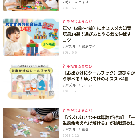
時計
クイズ
サイトのご利⽤にあたって
2023.6.7
個⼈情報について
そだち＆まなび
年少（3歳～4歳）にオススメの知育
お問い合わせ
玩具14選！選び方とやる気を伸ばす
コツ
パズル
家庭学習
2023.6.6
そだち＆まなび
【お出かけにシールブック】遊びなが
ら学べる！幼児向けのオススメ4冊
パズル
シール
2023.3.7
そだち＆まなび
【パズル好きな子は算数が得意】「一
生懸命考えれば解ける」が挑戦意欲に
パズル
算数
2023.2.12