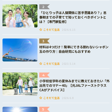
2
「ひとりっ子は人間関係に苦手意識あり？」思
春期までの子育てで知っておくべきポイントと
は？【専門家監修】
こそだて生活
2026.6.15
3
材料は4つだけ！簡単にできる割れないシャボン
玉の作り方｜自由研究にもおすすめ
こそだて生活
2023.5.14
4
小学校低学年の夏休みまでに教えておきたい「外
出先でのマナー40」【元JALファーストクラス
CAがアドバイス】
こそだて生活
2026.6.8
5