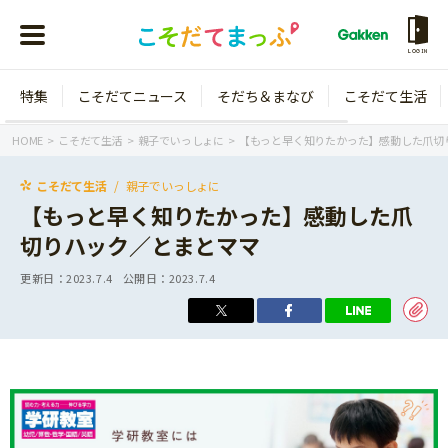
LOGIN
特集
こそだてニュース
そだち＆まなび
こそだて生活
会員登録
ログイン
HOME
こそだて生活
親子でいっしょに
【もっと早く知りたかった】感動した爪切
こそだて生活
親子でいっしょに
【もっと早く知りたかった】感動した爪
切りハック／とまとママ
年齢から探す
更新日：
2023.7.4
公開日：
2023.7.4
0歳
1歳
特集
2歳
3歳
年中
年長
こそだてニュース
小学1年生
小学2年生
イベント
そだち＆まなび
小学3年生
小学4年生