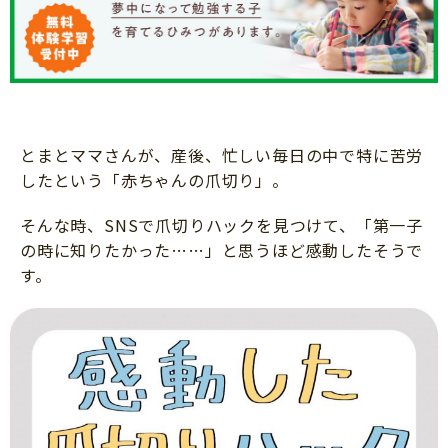
ニュース
ワーク・ドリル
小学5年生
小学6年生
こそだて生活
幼稚園・保育園
住まい
こそだてマンガ
小学校
ファッション・美容
科学・プログラミング
行事・イベント
とまとママさんが、産後、忙しい毎日の中で特に苦労
教育・学習
したという「赤ちゃんの爪切り」。
トラブル
絵本・読み聞かせ
そんな時、SNSで爪切りハックを見つけて、「第一子
親子でいっしょに
自由研究・工作
の時に知りたかった……」と思うほど感動したそうで
人間関係
す。
読書感想文
おでかけ
本・読書
家族
運動・あそび・ゲーム
料理
英語
マネー
習い事
健康