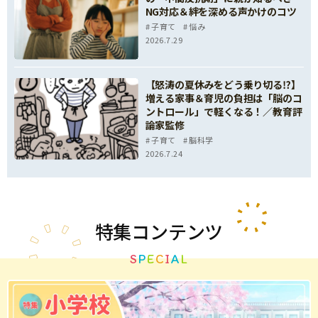
NG対応＆絆を深める声かけのコツ
子育て
悩み
2026.7.29
【怒涛の夏休みをどう乗り切る⁉】
増える家事＆育児の負担は「脳のコ
ントロール」で軽くなる！／教育評
論家監修
子育て
脳科学
2026.7.24
特集
コンテンツ
S
P
E
C
I
A
L