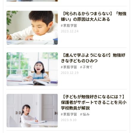
【叱られるからつまらない】「勉強
嫌い」の原因は大人にある
家庭学習
2023.12.24
【進んで学ぶようになる!?】勉強好
きな子どものひみつ
家庭学習
子育て
2023.12.19
【子どもが勉強好きになるには？】
保護者がサポートできることを元小
学校教員が解説
家庭学習
悩み
2023.9.10