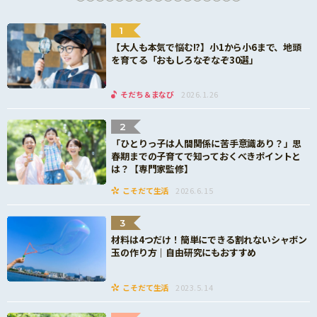
1
【大人も本気で悩む!?】小1から小6まで、地頭
を育てる「おもしろなぞなぞ30選」
そだち＆まなび
2026.1.26
2
「ひとりっ子は人間関係に苦手意識あり？」思
春期までの子育てで知っておくべきポイントと
は？【専門家監修】
こそだて生活
2026.6.15
3
材料は4つだけ！簡単にできる割れないシャボン
玉の作り方｜自由研究にもおすすめ
こそだて生活
2023.5.14