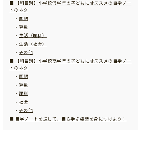
【科目別】小学校低学年の子どもにオススメの自学ノー
サイトのご利⽤にあたって
トのネタ
国語
個⼈情報について
算数
お問い合わせ
生活（理科）
生活（社会）
その他
【科目別】小学校高学年の子どもにオススメの自学ノー
トのネタ
国語
算数
理科
社会
その他
自学ノートを通して、自ら学ぶ姿勢を身につけよう！