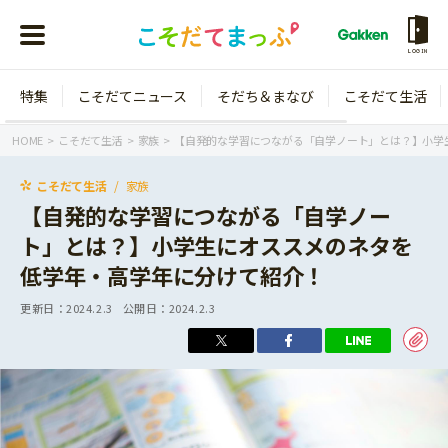
LOGIN
特集
こそだてニュース
そだち＆まなび
こそだて生活
会員登録
ログイン
HOME
こそだて生活
家族
【自発的な学習につながる「自学ノート」とは？】小学
こそだて生活
家族
【自発的な学習につながる「自学ノー
ト」とは？】小学生にオススメのネタを
年齢から探す
低学年・高学年に分けて紹介！
0歳
1歳
更新日：
2024.2.3
公開日：
2024.2.3
特集
2歳
3歳
年中
年長
こそだてニュース
小学1年生
小学2年生
イベント
そだち＆まなび
小学3年生
小学4年生