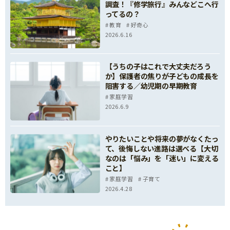
調査！『修学旅行』みんなどこへ行
ってるの？
教育
好奇心
2026.6.16
【うちの子はこれで大丈夫だろう
か】保護者の焦りが子どもの成長を
阻害する／幼児期の早期教育
家庭学習
2026.6.9
やりたいことや将来の夢がなくたっ
て、後悔しない進路は選べる【大切
なのは「悩み」を「迷い」に変える
こと】
家庭学習
子育て
2026.4.28