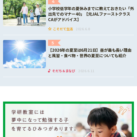
4
小学校低学年の夏休みまでに教えておきたい「外
出先でのマナー40」【元JALファーストクラス
CAがアドバイス】
こそだて生活
2026.6.8
5
【2026年の夏至は6月21日】昼が最も長い理由
と風習・食べ物・世界の夏至についても紹介
そだち＆まなび
2026.6.11