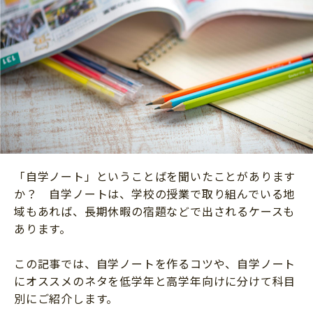
ニュース
ワーク・ドリル
小学5年生
小学6年生
こそだて生活
幼稚園・保育園
住まい
こそだてマンガ
小学校
ファッション・美容
科学・プログラミング
行事・イベント
教育・学習
トラブル
絵本・読み聞かせ
親子でいっしょに
自由研究・工作
「自学ノート」ということばを聞いたことがあります
人間関係
か？ 自学ノートは、学校の授業で取り組んでいる地
読書感想文
おでかけ
域もあれば、長期休暇の宿題などで出されるケースも
本・読書
あります。
家族
運動・あそび・ゲーム
料理
この記事では、自学ノートを作るコツや、自学ノート
英語
にオススメのネタを低学年と高学年向けに分けて科目
マネー
習い事
別にご紹介します。
健康