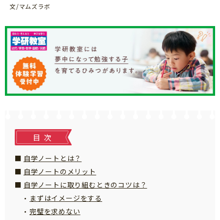
知育
文/マムズラボ
目次
自学ノートとは？
自学ノートのメリット
自学ノートに取り組むときのコツは？
まずはイメージをする
完璧を求めない
「こそだてまっぷ」とは