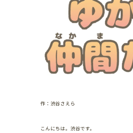
習い事
健康
知育
作：渋谷さえら
「こそだてまっぷ」とは
こんにちは。渋谷です。
サイトのご利⽤にあたって