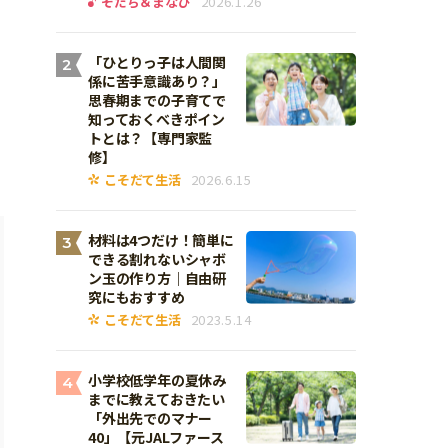
そだち＆まなび
2026.1.26
「ひとりっ子は人間関
2
係に苦手意識あり？」
思春期までの子育てで
知っておくべきポイン
トとは？【専門家監
修】
こそだて生活
2026.6.15
材料は4つだけ！簡単に
3
できる割れないシャボ
ン玉の作り方｜自由研
究にもおすすめ
こそだて生活
2023.5.14
小学校低学年の夏休み
4
までに教えておきたい
「外出先でのマナー
40」【元JALファース