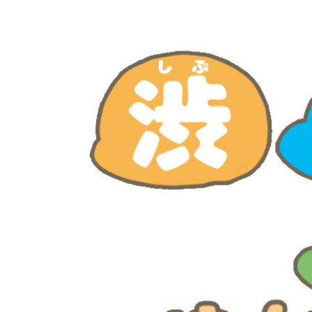
イベント
そだち＆まなび
小学3年生
小学4年生
ニュース
ワーク・ドリル
小学5年生
小学6年生
こそだて生活
幼稚園・保育園
住まい
こそだてマンガ
小学校
ファッション・美容
科学・プログラミング
行事・イベント
教育・学習
トラブル
絵本・読み聞かせ
親子でいっしょに
自由研究・工作
人間関係
読書感想文
おでかけ
本・読書
家族
運動・あそび・ゲーム
料理
英語
マネー