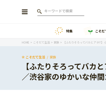
特集
こそだ
会員登録
ログイン
HOME
こそだて生活
家族
【ふたりそろってバカとアホ!?】
こそだて生活
家族
【ふたりそろってバカと
年齢から探す
／渋谷家のゆかいな仲間
0歳
1歳
特集
2歳
3歳
年中
年長
こそだてニュース
小学1年生
小学2年生