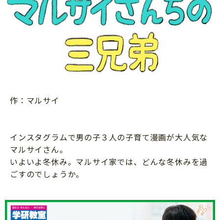
ニュース
ワーク・ドリル
小学5年生
小学6年生
こそだて生活
幼稚園・保育園
住まい
こそだてマンガ
小学校
ファッション・美容
科学・プログラミング
行事・イベント
教育・学習
トラブル
作：マルサイ
絵本・読み聞かせ
親子でいっしょに
自由研究・工作
人間関係
インスタグラムで男の子３人の子育て漫画が大人気な
読書感想文
おでかけ
マルサイさん。
本・読書
いよいよ冬休み。マルサイ家では、どんな冬休みを過
家族
運動・あそび・ゲーム
ごすのでしょうか。
料理
英語
マネー
習い事
健康