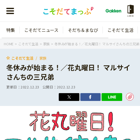
LOGIN
特集
こそだてニュース
そだち＆まなび
こそだて生活
会員登録
ログイン
HOME
こそだて生活
家族
冬休みが始まる！／花丸曜日！ マルサイさんちの三兄弟
こそだて生活
家族
冬休みが始まる！／花丸曜日！ マルサイ
さんちの三兄弟
年齢から探す
更新日：
2022.12.23
公開日：
2022.12.23
0歳
1歳
特集
2歳
3歳
年中
年長
こそだてニュース
小学1年生
小学2年生
イベント
そだち＆まなび
小学3年生
小学4年生