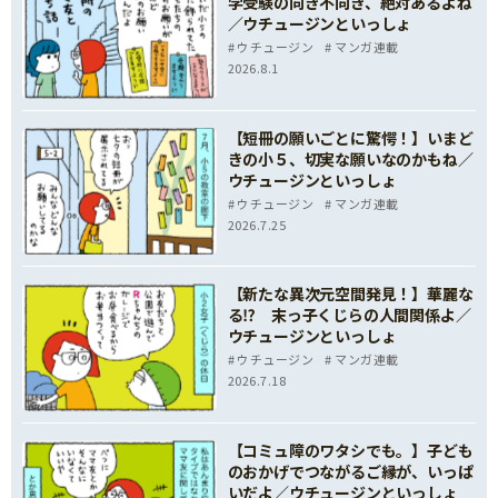
学受験の向き不向き、絶対あるよね
／ウチュージンといっしょ
ウチュージン
マンガ連載
2026.8.1
【短冊の願いごとに驚愕！】いまど
きの小５、切実な願いなのかもね／
ウチュージンといっしょ
ウチュージン
マンガ連載
2026.7.25
【新たな異次元空間発見！】華麗な
る⁉ 末っ子くじらの人間関係よ／
ウチュージンといっしょ
ウチュージン
マンガ連載
2026.7.18
【コミュ障のワタシでも。】子ども
のおかげでつながるご縁が、いっぱ
いだよ／ウチュージンといっしょ