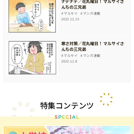
ナデナデ／花丸曜日！ マルサイさ
んちの三兄弟
マルサイ
マンガ連載
2023.12.15
寒さ対策／花丸曜日！ マルサイさ
んちの三兄弟
マルサイ
マンガ連載
2023.12.8
特集
コンテンツ
S
P
E
C
I
A
L