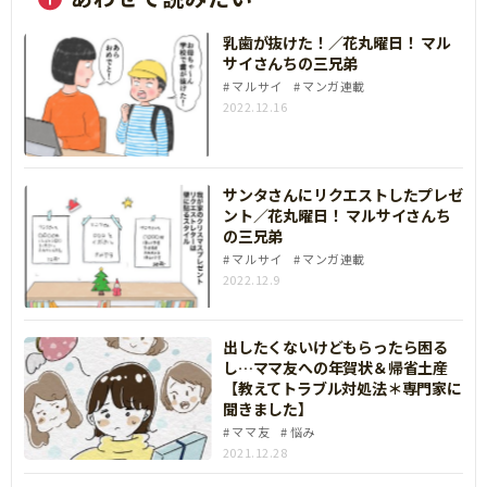
乳歯が抜けた！／花丸曜日！ マル
サイさんちの三兄弟
マルサイ
マンガ連載
2022.12.16
サンタさんにリクエストしたプレゼ
ント／花丸曜日！ マルサイさんち
の三兄弟
マルサイ
マンガ連載
2022.12.9
出したくないけどもらったら困る
し…ママ友への年賀状＆帰省土産
【教えてトラブル対処法＊専門家に
聞きました】
ママ友
悩み
2021.12.28