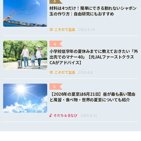
3
材料は4つだけ！簡単にできる割れないシャボン
玉の作り方｜自由研究にもおすすめ
こそだて生活
2023.5.14
4
小学校低学年の夏休みまでに教えておきたい「外
出先でのマナー40」【元JALファーストクラス
CAがアドバイス】
こそだて生活
2026.6.8
5
【2026年の夏至は6月21日】昼が最も長い理由
と風習・食べ物・世界の夏至についても紹介
そだち＆まなび
2026.6.11