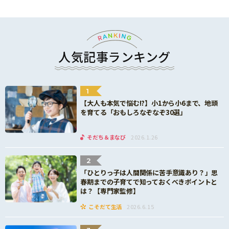
人気記事ランキング
1
【大人も本気で悩む!?】小1から小6まで、地頭
を育てる「おもしろなぞなぞ30選」
そだち＆まなび
2026.1.26
2
「ひとりっ子は人間関係に苦手意識あり？」思
春期までの子育てで知っておくべきポイントと
は？【専門家監修】
こそだて生活
2026.6.15